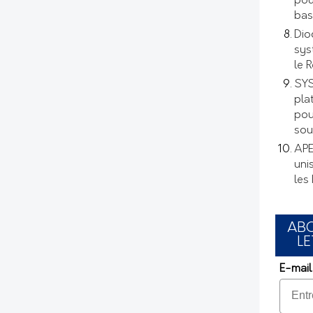
pou
bas
Dio
sys
le 
SYS
pla
pou
sou
APE
uni
les
AB
LE
E-mail