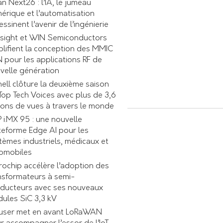
an Next26 : l’IA, le jumeau
érique et l’automatisation
essinent l’avenir de l’ingénierie
sight et WIN Semiconductors
plifient la conception des MMIC
 pour les applications RF de
velle génération
nell clôture la deuxième saison
Top Tech Voices avec plus de 3,6
lions de vues à travers le monde
 i.MX 95 : une nouvelle
teforme Edge AI pour les
tèmes industriels, médicaux et
omobiles
rochip accélère l’adoption des
nsformateurs à semi-
ducteurs avec ses nouveaux
ules SiC 3,3 kV
ser met en avant LoRaWAN