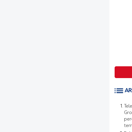
AR
Tel
Gro
per
ter