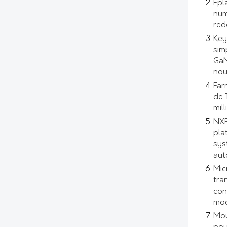
Epl
num
red
Key
sim
GaN
nou
Far
de 
mil
NXP
pla
sys
aut
Mic
tra
con
mod
Mou