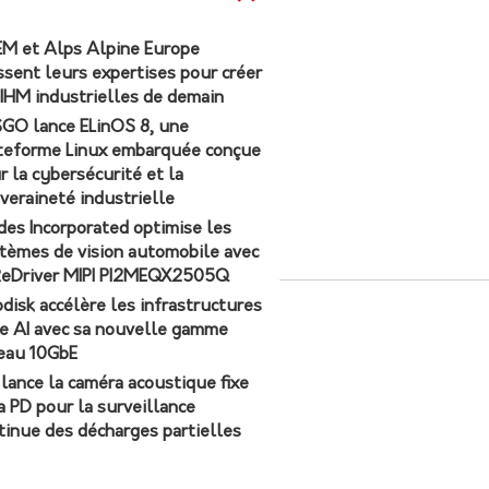
M et Alps Alpine Europe
ssent leurs expertises pour créer
 IHM industrielles de demain
GO lance ELinOS 8, une
teforme Linux embarquée conçue
r la cybersécurité et la
veraineté industrielle
des Incorporated optimise les
tèmes de vision automobile avec
ReDriver MIPI PI2MEQX2505Q
odisk accélère les infrastructures
e AI avec sa nouvelle gamme
eau 10GbE
r lance la caméra acoustique fixe
a PD pour la surveillance
tinue des décharges partielles