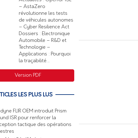
Actualités : OpenGMSL
– AstaZero
révolutionne les tests
de véhicules autonomes
– Cyber Resilience Act
Dossiers : Electronique
Automobile – R&D et
Technologie –
Applications : Pourquoi
la traçabilité…
Version PDF
TICLES LES PLUS LUS
edyne FLIR OEM introduit Prism
und ISR pour renforcer la
ception tactique des opérations
restres