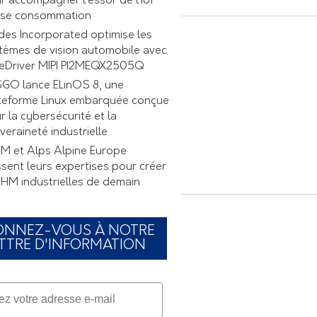
r accompagner l’essor de l’IoT
se consommation
des Incorporated optimise les
tèmes de vision automobile avec
ReDriver MIPI PI2MEQX2505Q
GO lance ELinOS 8, une
teforme Linux embarquée conçue
r la cybersécurité et la
veraineté industrielle
M et Alps Alpine Europe
ssent leurs expertises pour créer
 IHM industrielles de demain
ONNEZ-VOUS À NOTRE
TTRE D'INFORMATION