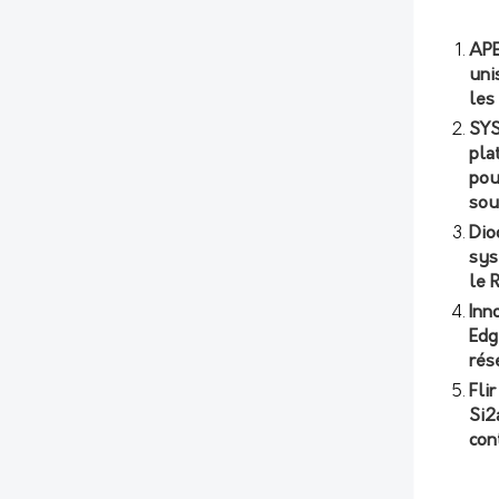
APE
uni
les
SYS
pla
pou
sou
Dio
sys
le 
Inn
Edg
rés
Fli
Si2
con