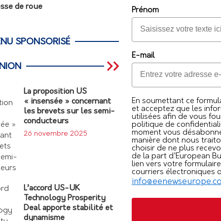
esse de roue
Prénom
NU SPONSORISÉ
E-mail
INION
La proposition US
En soumettant ce formul
« insensée » concernant
et acceptez que les infor
les brevets sur les semi-
utilisées afin de vous f
conducteurs
politique de confidentia
moment vous désabonner
26 novembre 2025
manière dont nous trait
choisir de ne plus recev
de la part d'European Bus
lien vers votre formulair
courriers électroniques 
info@eenewseurope.c
L’accord US-UK
Technology Prosperity
Deal apporte stabilité et
dynamisme