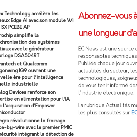
ex Technology accélère les
Abonnez-vous à 
eaux Edge AI avec son module Wi
7 SX PCEBE AP
une longueur d’av
rochip simplifie la
chronisation des systèmes
ECINews est une source d
tiaux avec le générateur
orloge DSA504RT
responsables techniques 
Publiée chaque jour ouvr
antech et Qualcomm
gonwing IQ9 ouvrent une
actualités du secteur, l
velle ère pour l’intelligence
technologiques, soigneus
uelle industrielle
de vous tenir informé de
log Devices renforce son
l’industrie électronique.
ertise en alimentation pour l’IA
La rubrique Actualités me
c l’acquisition d’Empower
EC
iconductor
les plus consultés sur
egro révolutionne le freinage
ke-by-wire avec le premier PMIC
sécurité intégrant la détection de