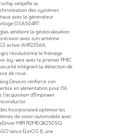
rochip simplifie la
chronisation des systèmes
tiaux avec le générateur
orloge DSA504RT
glas améliore la géolocalisation
précision avec son antenne
S active AHP2356A
egro révolutionne le freinage
ke-by-wire avec le premier PMIC
sécurité intégrant la détection de
esse de roue
log Devices renforce son
ertise en alimentation pour l’IA
c l’acquisition d’Empower
iconductor
des Incorporated optimise les
tèmes de vision automobile avec
ReDriver MIPI PI2MEQX2505Q
GO lance ELinOS 8, une