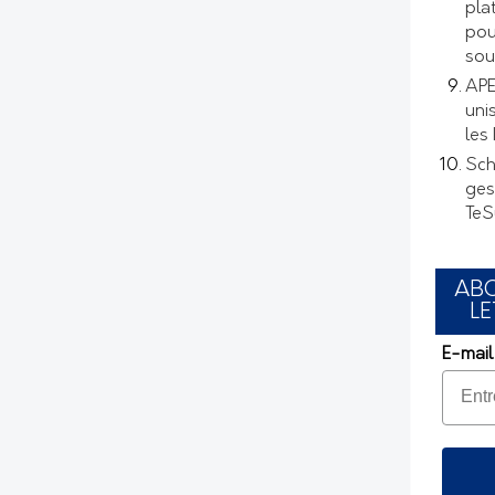
pla
pou
sou
APE
uni
les
Sch
ges
TeS
AB
LE
E-mail