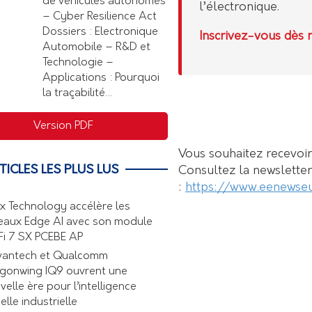
de véhicules autonomes
l’électronique.
– Cyber Resilience Act
Dossiers : Electronique
Inscrivez-vous dès 
Automobile – R&D et
Technologie –
Applications : Pourquoi
la traçabilité…
Version PDF
Vous souhaitez recevoir 
TICLES LES PLUS LUS
Consultez la newslett
:
https://www.eenewse
ex Technology accélère les
eaux Edge AI avec son module
Fi 7 SX PCEBE AP
antech et Qualcomm
gonwing IQ9 ouvrent une
velle ère pour l’intelligence
elle industrielle