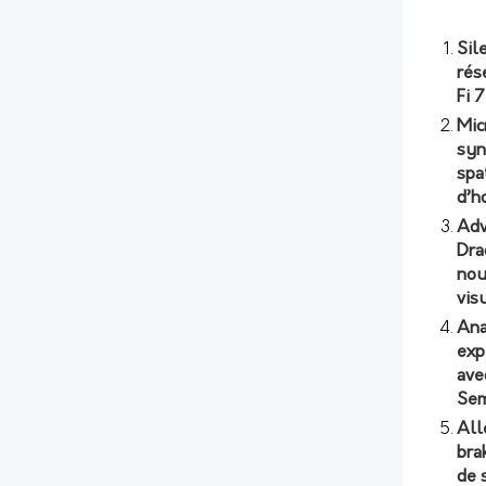
Sil
rés
Fi 
Mic
syn
spa
d’h
Adv
Dra
nou
vis
Ana
exp
ave
Sem
All
bra
de 