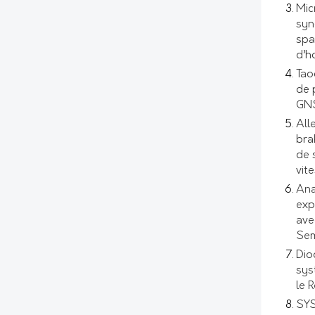
Mic
syn
spa
d’h
Tao
de 
GNS
All
bra
de 
vit
Ana
exp
ave
Sem
Dio
sys
le 
SYS