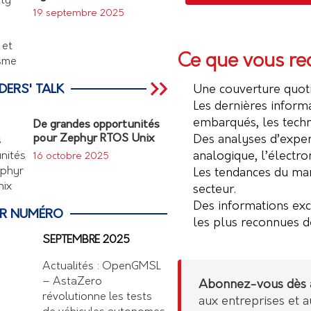
19 septembre 2025
Ce que vous re
DERS' TALK
Une couverture quotid
Les dernières inform
embarqués, les techn
De grandes opportunités
pour Zephyr RTOS Unix
Des analyses d’exper
analogique, l’électr
16 octobre 2025
Les tendances du mar
secteur.
Des informations ex
ER NUMÉRO
les plus reconnues d
SEPTEMBRE 2025
Actualités : OpenGMSL
– AstaZero
Abonnez-vous dès a
révolutionne les tests
aux entreprises et a