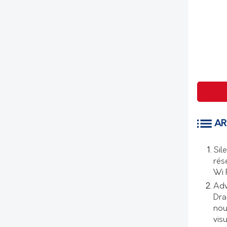
AR
Sil
rés
Wi 
Adv
Dra
nou
visu