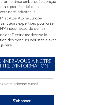
teforme Linux embarquée conçue
r la cybersécurité et la
veraineté industrielle
M et Alps Alpine Europe
ssent leurs expertises pour créer
 IHM industrielles de demain
neider Electric modernise la
tion des moteurs industriels avec
ys Tera
ONNEZ-VOUS À NOTRE
TTRE D'INFORMATION
S'abonner