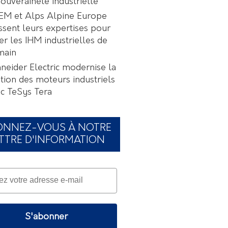
souveraineté industrielle
EM et Alps Alpine Europe
ssent leurs expertises pour
er les IHM industrielles de
main
neider Electric modernise la
tion des moteurs industriels
c TeSys Tera
ONNEZ-VOUS À NOTRE
TTRE D'INFORMATION
S'abonner