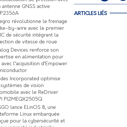
 antenne GNSS active
P2356A
ARTICLES LIÉS
egro révolutionne le freinage
ke-by-wire avec le premier
C de sécurité intégrant la
ection de vitesse de roue
log Devices renforce son
ertise en alimentation pour
A avec l’acquisition d’Empower
miconductor
des Incorporated optimise
 systèmes de vision
omobile avec le ReDriver
PI PI2MEQX2505Q
GO lance ELinOS 8, une
ateforme Linux embarquée
çue pour la cybersécurité et