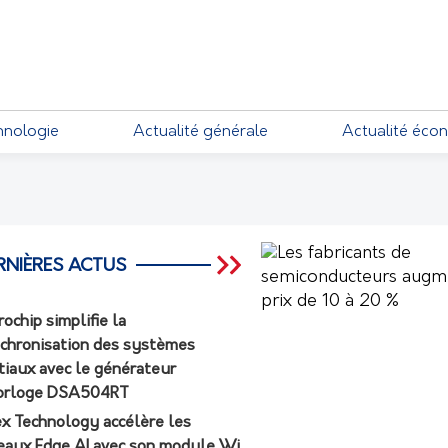
EMENTS
hnologie
Actualité générale
Actualité éco
RNIÈRES ACTUS
rochip simplifie la
chronisation des systèmes
tiaux avec le générateur
orloge DSA504RT
ex Technology accélère les
eaux Edge AI avec son module Wi