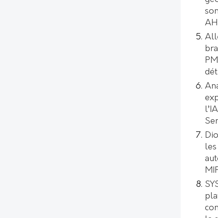
son
AH
All
bra
PMI
dét
Ana
exp
l’I
Se
Dio
les
aut
MI
SYS
pl
con