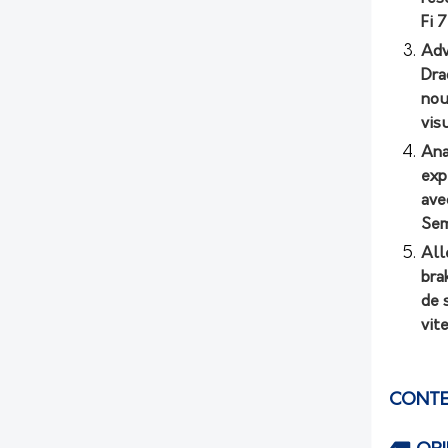
Fi 
Adv
Dra
nou
vis
Ana
exp
ave
Sem
All
bra
de 
vit
CONTE