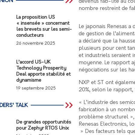
INION
devenus fab-lite au co
nombre restreint de fab
La proposition US
« insensée » concernant
Le japonais Renesas a 
les brevets sur les semi-
de gestion de l’aliment
conducteurs
a déclaré que la hausse
26 novembre 2025
plusieurs pour cent ta
et industriels seraient
moyenne. Le rapport a
L’accord US-UK
Technology Prosperity
négociations sur les ha
Deal apporte stabilité et
dynamisme
NXP et ST ont égalemen
19 septembre 2025
20%, selon le rapport,
« L’industrie des semic
DERS' TALK
fabrication à un nombre
problème structurel », 
De grandes opportunités
Renesas Electronics, l
pour Zephyr RTOS Unix
» Des facteurs tels qu