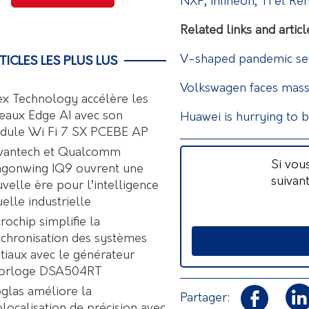
NXP, Infineon, TI et R
Related links and articl
V-shaped pandemic sets
TICLES LES PLUS LUS
Volkswagen faces mass
ex Technology accélère les
eaux Edge AI avec son
Huawei is hurrying to b
dule Wi Fi 7 SX PCEBE AP
vantech et Qualcomm
Si vou
agonwing IQ9 ouvrent une
suivan
velle ère pour l’intelligence
uelle industrielle
rochip simplifie la
chronisation des systèmes
tiaux avec le générateur
horloge DSA504RT
glas améliore la
Partager:
localisation de précision avec