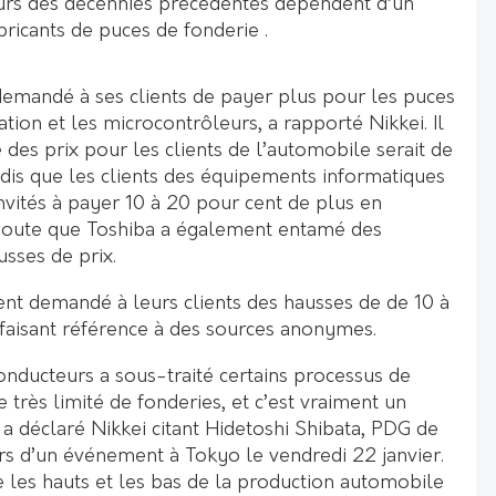
urs des décennies précédentes dépendent d’un
ricants de puces de fonderie .
demandé à ses clients de payer plus pour les puces
ation et les microcontrôleurs, a rapporté Nikkei. Il
 des prix pour les clients de l’automobile serait de
ndis que les clients des équipements informatiques
 invités à payer 10 à 20 pour cent de plus en
joute que Toshiba a également entamé des
usses de prix.
t demandé à leurs clients des hausses de de 10 à
 faisant référence à des sources anonymes.
onducteurs a sous-traité certains processus de
 très limité de fonderies, et c’est vraiment un
a déclaré Nikkei citant Hidetoshi Shibata, PDG de
ors d’un événement à Tokyo le vendredi 22 janvier.
e les hauts et les bas de la production automobile