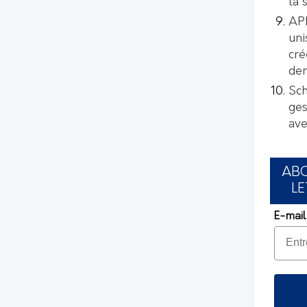
la 
AP
uni
cré
de
Sch
ges
ave
AB
LE
E-mail