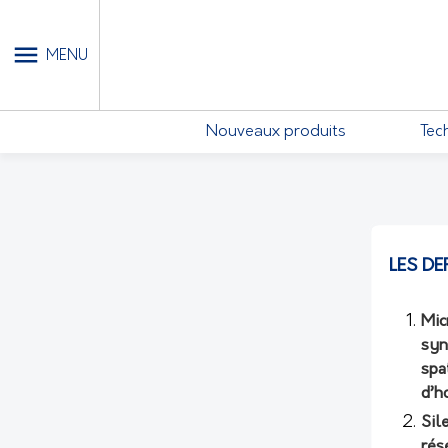
MON COMPTE - MES ABONN
MENU
Nouveaux produits
Tec
LES DE
Mic
syn
spa
d’h
Sil
rés