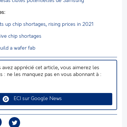
enesas cibles potentielles de Samsung
es:
 up chip shortages, rising prices in 2021
ive chip shortages
uild a wafer fab
s avez apprécié cet article, vous aimerez les
ts : ne les manquez pas en vous abonnant à :
ECI sur Google News