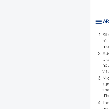
AR
Sil
rés
mo
Ad
Dr
nou
vis
Mic
syn
spa
d’
Tao
géo