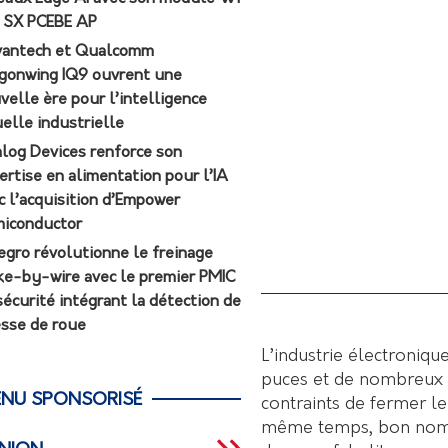
7 SX PCEBE AP
antech et Qualcomm
gonwing IQ9 ouvrent une
velle ère pour l’intelligence
uelle industrielle
log Devices renforce son
ertise en alimentation pour l’IA
c l’acquisition d’Empower
iconductor
egro révolutionne le freinage
ke-by-wire avec le premier PMIC
sécurité intégrant la détection de
esse de roue
L’industrie électroniqu
puces et de nombreux 
NU SPONSORISÉ
contraints de fermer l
même temps, bon nombr