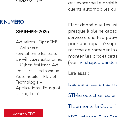
16 octobre 2025
ont exacerbé le problè
clients automobiles du 
ER NUMÉRO
Étant donné que les us
presque à pleine capaci
SEPTEMBRE 2025
service d’une Fab peuve
Actualités : OpenGMSL
pour une capacité sup
– AstaZero
marché de ramener la d
révolutionne les tests
monter les prix et cett
de véhicules autonomes
(voir
V-shaped pandemic
– Cyber Resilience Act
Dossiers : Electronique
Lire aussi:
Automobile – R&D et
Technologie –
Des bénéfices en bais
Applications : Pourquoi
la traçabilité…
STMicroelectronics: un 
TI surmonte la Covid-1
Version PDF