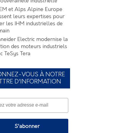
souveraineté industrielle
EM et Alps Alpine Europe
ssent leurs expertises pour
er les IHM industrielles de
main
neider Electric modernise la
tion des moteurs industriels
c TeSys Tera
ONNEZ-VOUS À NOTRE
TTRE D'INFORMATION
S'abonner