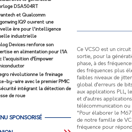
orloge DSA504RT
antech et Qualcomm
gonwing IQ9 ouvrent une
velle ère pour l’intelligence
uelle industrielle
log Devices renforce son
Ce VCSO est un circuit
ertise en alimentation pour l’IA
sortie, pour la générati
c l’acquisition d’Empower
phase, à des fréquence
iconductor
des fréquences plus él
egro révolutionne le freinage
faibles niveaux de jitt
ke-by-wire avec le premier PMIC
global d’erreurs de bit
sécurité intégrant la détection de
aux applications PLL, l
esse de roue
et d’autres application
télécommunication ou d
"Pour élaborer le M67
NU SPONSORISÉ
de notre famille de VC
fréquence pour répond