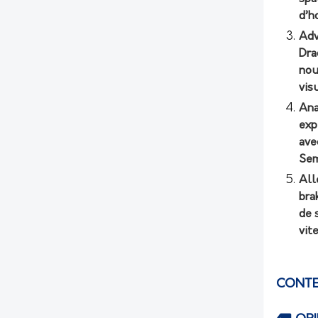
d’h
Adv
Dra
nou
vis
Ana
exp
ave
Sem
All
bra
de 
vit
CONTE