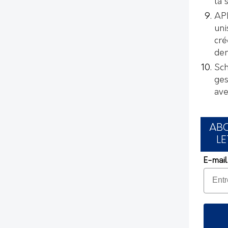
la 
AP
uni
cré
de
Sch
ges
ave
AB
LE
E-mail