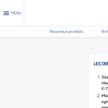
MY ACCOUNT
MENU
Nouveaux produits
Tec
LES DE
Sil
rés
Fi 
Mic
syn
spa