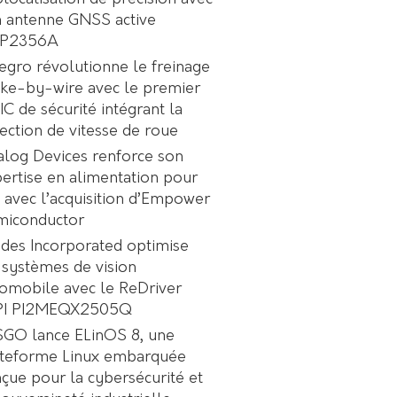
 antenne GNSS active
P2356A
egro révolutionne le freinage
ke-by-wire avec le premier
C de sécurité intégrant la
ection de vitesse de roue
log Devices renforce son
ertise en alimentation pour
A avec l’acquisition d’Empower
miconductor
des Incorporated optimise
 systèmes de vision
omobile avec le ReDriver
PI PI2MEQX2505Q
GO lance ELinOS 8, une
ateforme Linux embarquée
çue pour la cybersécurité et