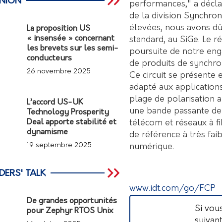
INION
performances," a décla
de la division Synchron
élevées, nous avons d
La proposition US
« insensée » concernant
standard, au SiGe. Le r
les brevets sur les semi-
poursuite de notre eng
conducteurs
de produits de synchron
26 novembre 2025
Ce circuit se présente 
adapté aux applications
plage de polarisation 
L’accord US-UK
une bande passante de
Technology Prosperity
télécom et réseaux à f
Deal apporte stabilité et
dynamisme
de référence à très fai
19 septembre 2025
numérique.
DERS' TALK
www.idt.com/go/FCP
De grandes opportunités
Si vou
pour Zephyr RTOS Unix
suivan