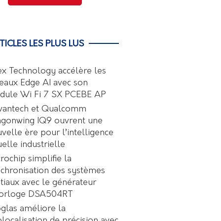
TICLES LES PLUS LUS
ex Technology accélère les
eaux Edge AI avec son
dule Wi Fi 7 SX PCEBE AP
vantech et Qualcomm
agonwing IQ9 ouvrent une
velle ère pour l’intelligence
uelle industrielle
rochip simplifie la
chronisation des systèmes
tiaux avec le générateur
horloge DSA504RT
glas améliore la
localisation de précision avec