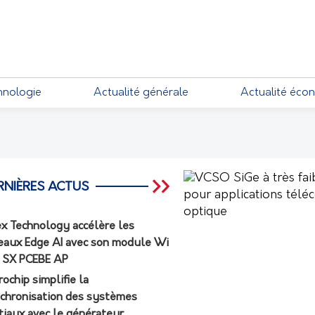
hnologie
Actualité générale
Actualité éco
RNIÈRES ACTUS
ex Technology accélère les
eaux Edge AI avec son module Wi
7 SX PCEBE AP
rochip simplifie la
chronisation des systèmes
tiaux avec le générateur