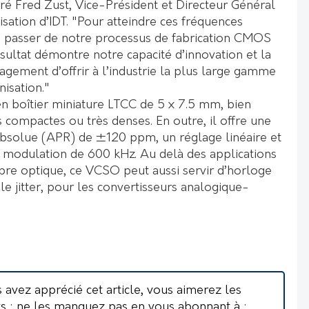
ré Fred Zust, Vice-Président et Directeur Général
isation d’IDT. "Pour atteindre ces fréquences
û passer de notre processus de fabrication CMOS
ésultat démontre notre capacité d’innovation et la
agement d’offrir à l’industrie la plus large gamme
isation."
en boîtier miniature LTCC de 5 x 7.5 mm, bien
 compactes ou très denses. En outre, il offre une
absolue (APR) de ±120 ppm, un réglage linéaire et
 modulation de 600 kHz. Au delà des applications
ibre optique, ce VCSO peut aussi servir d’horloge
ble jitter, pour les convertisseurs analogique-
s avez apprécié cet article, vous aimerez les
ts : ne les manquez pas en vous abonnant à :