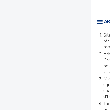
AR
Sil
rés
mo
Ad
Dr
nou
vis
Mic
syn
spa
d’
Tao
géo