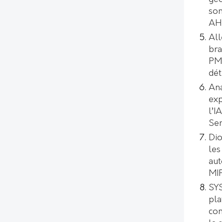
son
AH
All
bra
PMI
dét
Ana
exp
l’I
Se
Dio
les
aut
MI
SYS
pl
con