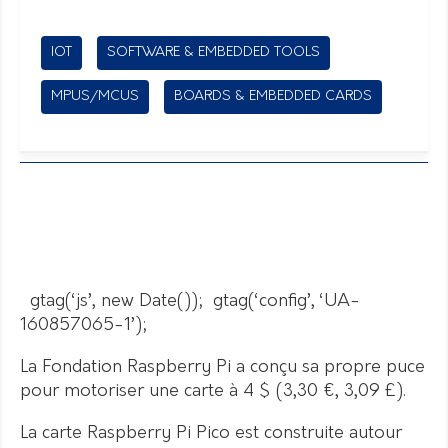
IOT
SOFTWARE & EMBEDDED TOOLS
MPUS/MCUS
BOARDS & EMBEDDED CARDS
gtag(‘js’, new Date()); gtag(‘config’, ‘UA-
160857065-1’);
La Fondation Raspberry Pi a conçu sa propre puce
pour motoriser une carte à 4 $ (3,30 €, 3,09 £).
La carte Raspberry Pi Pico est construite autour