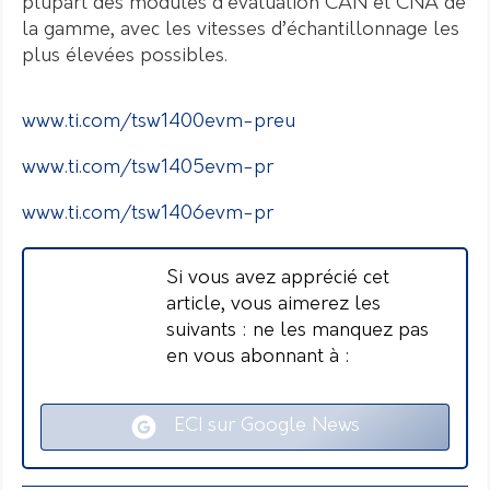
plupart des modules d’évaluation CAN et CNA de
la gamme, avec les vitesses d’échantillonnage les
plus élevées possibles.
www.ti.com/tsw1400evm-preu
www.ti.com/tsw1405evm-pr
www.ti.com/tsw1406evm-pr
Si vous avez apprécié cet
article, vous aimerez les
suivants : ne les manquez pas
en vous abonnant à :
ECI sur Google News