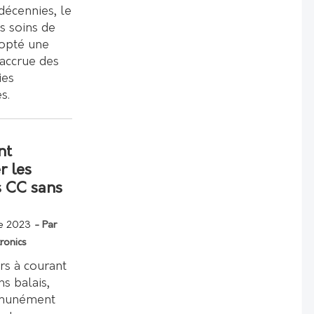
décennies, le
s soins de
dopté une
n accrue des
ies
s.
nt
r les
 CC sans
e 2023
- Par
ronics
rs à courant
ns balais,
munément