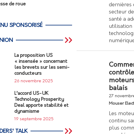
esse de roue
dernières 
secteur de
santé a a
NU SPONSORISÉ
utilisatio
technolog
INION
numérique
La proposition US
« insensée » concernant
Comme
les brevets sur les semi-
contrôle
conducteurs
moteurs
26 novembre 2025
balais
L’accord US-UK
27 novembr
Technology Prosperity
Mouser Elect
Deal apporte stabilité et
dynamisme
Les moteu
19 septembre 2025
continu sa
plus com
DERS' TALK