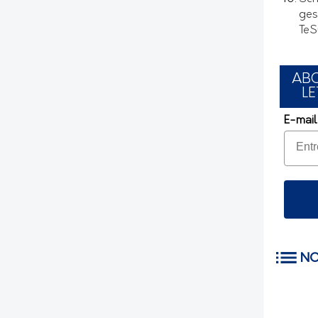
ges
TeS
AB
LE
E-mail
NO