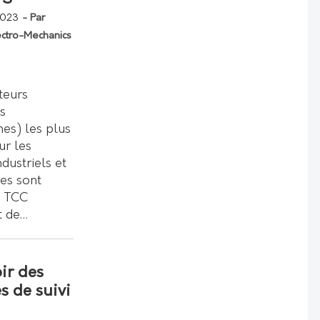
2023
- Par
ctro-Mechanics
teurs
s
es) les plus
ur les
dustriels et
es sont
n TCC
nt de…
ir des
s de suivi