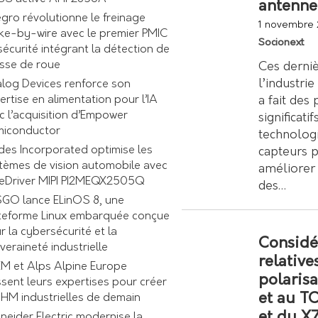
antenne
egro révolutionne le freinage
1 novembre
ke-by-wire avec le premier PMIC
Socionext
sécurité intégrant la détection de
esse de roue
Ces derni
l’industri
log Devices renforce son
a fait des
ertise en alimentation pour l’IA
c l’acquisition d’Empower
significati
iconductor
technolog
des Incorporated optimise les
capteurs 
tèmes de vision automobile avec
améliorer 
ReDriver MIPI PI2MEQX2505Q
des…
GO lance ELinOS 8, une
teforme Linux embarquée conçue
r la cybersécurité et la
Considé
veraineté industrielle
relative
M et Alps Alpine Europe
polaris
ssent leurs expertises pour créer
et au T
 IHM industrielles de demain
et du X
neider Electric modernise la