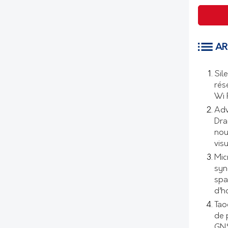
AR
Sil
rés
Wi 
Adv
Dra
nou
visu
Mic
syn
spa
d’h
Tao
de 
GNS