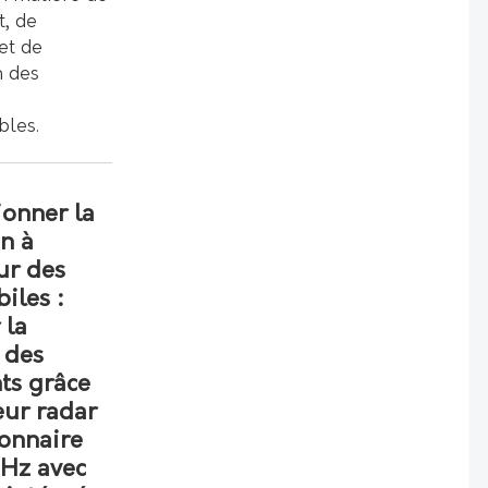
, de
 et de
 des
bles.
ionner la
n à
eur des
iles :
 la
 des
ts grâce
eur radar
ionnaire
Hz avec