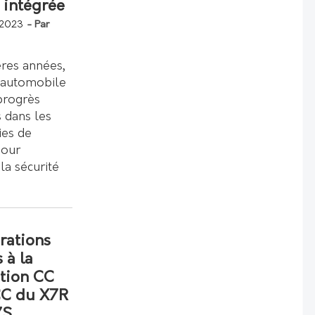
 intégrée
 2023
- Par
ères années,
e automobile
 progrès
fs dans les
ies de
pour
la sécurité
rations
s à la
ation CC
CC du X7R
7S