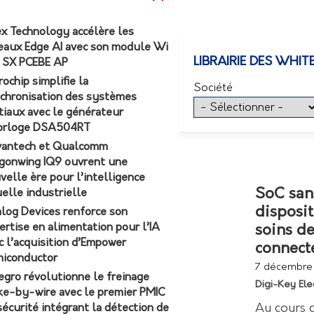
ex Technology accélère les
eaux Edge AI avec son module Wi
LIBRAIRIE DES WHIT
7 SX PCEBE AP
rochip simplifie la
Société
chronisation des systèmes
tiaux avec le générateur
orloge DSA504RT
antech et Qualcomm
gonwing IQ9 ouvrent une
velle ère pour l’intelligence
SoC sans
uelle industrielle
disposit
log Devices renforce son
ertise en alimentation pour l’IA
soins de
c l’acquisition d’Empower
connect
iconductor
7 décembre
egro révolutionne le freinage
Digi-Key Ele
ke-by-wire avec le premier PMIC
Au cours 
sécurité intégrant la détection de