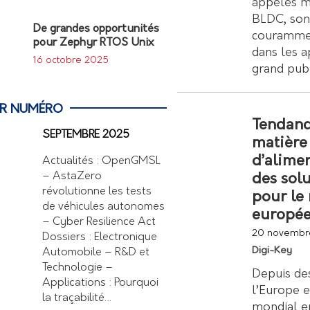
appelés m
BLDC, son
De grandes opportunités
courammen
pour Zephyr RTOS Unix
dans les a
16 octobre 2025
grand pub
ER NUMÉRO
Tendanc
SEPTEMBRE 2025
matière
d’alime
Actualités : OpenGMSL
– AstaZero
des sol
révolutionne les tests
pour le
de véhicules autonomes
europé
– Cyber Resilience Act
20 novembr
Dossiers : Electronique
Digi-Key
Automobile – R&D et
Technologie –
Depuis de
Applications : Pourquoi
l’Europe e
la traçabilité…
mondial e