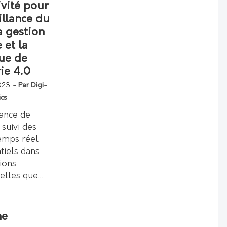
ivité pour
illance du
la gestion
 et la
que de
rie 4.0
023
- Par Digi-
ics
lance de
e suivi des
temps réel
tiels dans
ions
telles que…
ne