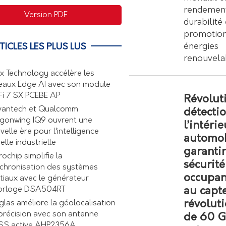
rendement
Version PDF
durabilité
promotion
énergies
TICLES LES PLUS LUS
renouvela
ex Technology accélère les
eaux Edge AI avec son module
Fi 7 SX PCEBE AP
Révolut
antech et Qualcomm
détectio
gonwing IQ9 ouvrent une
l’intéri
velle ère pour l’intelligence
automob
elle industrielle
garantir
rochip simplifie la
sécurité
chronisation des systèmes
occupan
tiaux avec le générateur
au capt
orloge DSA504RT
révolut
glas améliore la géolocalisation
précision avec son antenne
de 60 G
S active AHP2356A