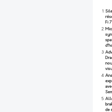
Sil
rés
Fi 
Mic
syn
spa
d’h
Adv
Dra
nou
vis
Ana
exp
ave
Sem
All
bra
de 