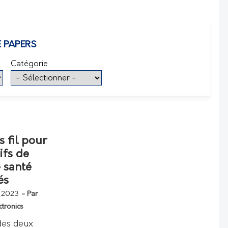
E PAPERS
Catégorie
 fil pour
ifs de
 santé
és
 2023
- Par
ctronics
des deux