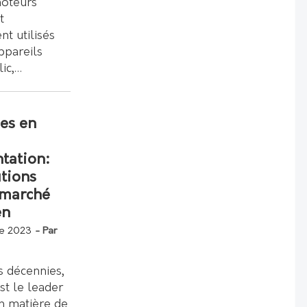
oteurs
t
t utilisés
ppareils
lic,…
es en
ntation:
utions
 marché
en
e 2023
- Par
s décennies,
st le leader
n matière de