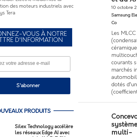
tion des moteurs industriels avec
10 octobre 
ys Tera
Samsung Ele
Co
Les MLCC
ONNEZ-VOUS À NOTRE
TTRE D'INFORMATION
(condensa
céramique
multicouch
courants s
marchés in
automobil
dotés d’u
S'abonner
(coefficie
UVEAUX PRODUITS
Concevo
système
Silex Technology accélère
multi-
les réseaux Edge AI avec