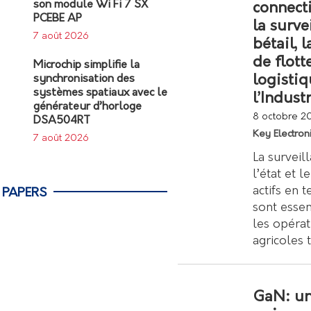
son module Wi Fi 7 SX
connect
PCEBE AP
la surve
7 août 2026
bétail, 
de flotte
Microchip simplifie la
logisti
synchronisation des
systèmes spatiaux avec le
l’Indust
générateur d’horloge
8 octobre 2
DSA504RT
Key Electron
7 août 2026
La surveil
l’état et l
actifs en 
 PAPERS
sont essen
les opérat
agricoles 
GaN: u