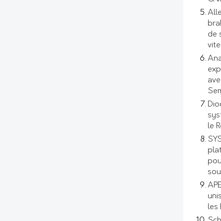
All
bra
de 
vit
Ana
exp
ave
Sem
Dio
sys
le 
SYS
pla
pou
sou
APE
uni
les
Sch