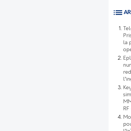
AR
Tel
Pri
la 
opé
Epl
num
red
l’i
Key
sim
MMI
RF 
Mo
pou