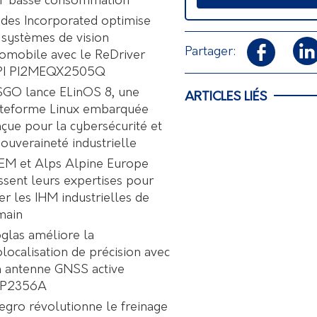
oT basse consommation
des Incorporated optimise
 systèmes de vision
Partager:
omobile avec le ReDriver
PI PI2MEQX2505Q
GO lance ELinOS 8, une
ARTICLES LIÉS
ateforme Linux embarquée
çue pour la cybersécurité et
souveraineté industrielle
EM et Alps Alpine Europe
ssent leurs expertises pour
er les IHM industrielles de
main
glas améliore la
localisation de précision avec
 antenne GNSS active
P2356A
egro révolutionne le freinage