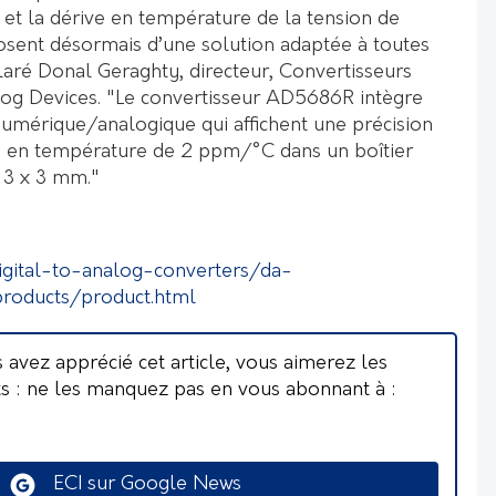
t la dérive en température de la tension de
osent désormais d’une solution adaptée à toutes
laré Donal Geraghty, directeur, Convertisseurs
og Devices. "Le convertisseur AD5686R intègre
numérique/analogique qui affichent une précision
ve en température de 2 ppm/°C dans un boîtier
 3 x 3 mm."
gital-to-analog-converters/da-
roducts/product.html
s avez apprécié cet article, vous aimerez les
ts : ne les manquez pas en vous abonnant à :
ECI sur Google News