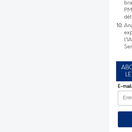
bra
PMI
dét
Ana
exp
l’I
Se
AB
LE
E-mail