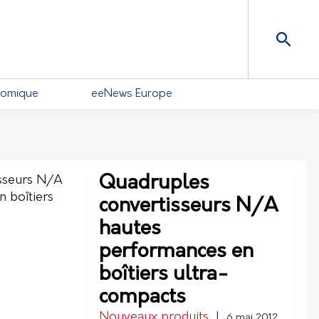
nomique
eeNews Europe
Quadruples
convertisseurs N/A
hautes
performances en
boîtiers ultra-
compacts
Nouveaux produits
|
6 mai 2012