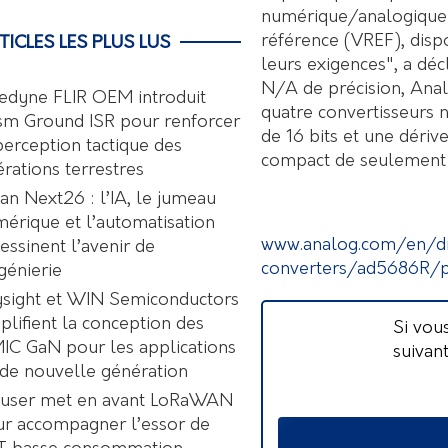
numérique/analogique e
référence (VREF), disp
TICLES LES PLUS LUS
leurs exigences", a déc
N/A de précision, Anal
edyne FLIR OEM introduit
quatre convertisseurs 
sm Ground ISR pour renforcer
de 16 bits et une déri
perception tactique des
compact de seulement
rations terrestres
an Next26 : l’IA, le jumeau
érique et l’automatisation
www.analog.com/en/di
essinent l’avenir de
converters/ad5686R/p
ngénierie
sight et WIN Semiconductors
plifient la conception des
Si vou
C GaN pour les applications
suivan
de nouvelle génération
user met en avant LoRaWAN
r accompagner l’essor de