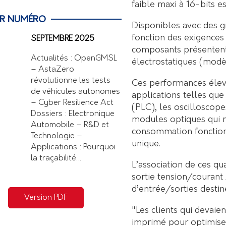
faible maxi à 16-bits e
ER NUMÉRO
Disponibles avec des g
fonction des exigences
SEPTEMBRE 2025
composants présenten
Actualités : OpenGMSL
électrostatiques (modè
– AstaZero
révolutionne les tests
Ces performances élev
de véhicules autonomes
applications telles qu
– Cyber Resilience Act
(PLC), les oscilloscope
Dossiers : Electronique
modules optiques qui n
Automobile – R&D et
consommation fonctionn
Technologie –
unique.
Applications : Pourquoi
la traçabilité…
L’association de ces qu
sortie tension/couran
d’entrée/sorties dest
Version PDF
"Les clients qui devaien
imprimé pour optimiser