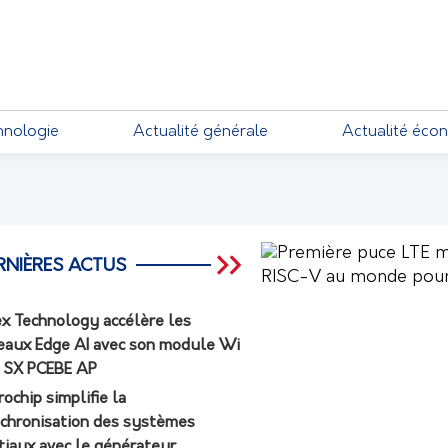
EMENTS
hnologie
Actualité générale
Actualité éco
RNIÈRES ACTUS
ex Technology accélère les
eaux Edge AI avec son module Wi
7 SX PCEBE AP
rochip simplifie la
chronisation des systèmes
tiaux avec le générateur