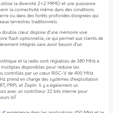
tilise la diversité 2×2 MIMO et une puissance
enir la connectivité même dans des conditions
terre ou dans des forêts profondes éloignées qui
eaux terrestres traditionnels.
à double cœur dispose d’une mémoire vive
ire flash optionnelle, ce qui permet aux clients de
ièrement intégrés sans avoir besoin d’un
ithique et la radio sont réglables de 380 MHz à
 multiples disponibles pour réduire les
s contrôlés par un cœur RISC-V de 400 MHz.
Hz prend en charge des systèmes d’exploitation
T, PRPL et Zephr. Il y a également un
urs avec un contrôleur 32 bits interne pour
eurs IoT.
 d’
expérience dans les applications 450 MHz et le