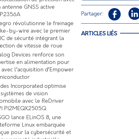
 antenne GNSS active
Partager:
P2356A
egro révolutionne le freinage
ke-by-wire avec le premier
ARTICLES LIÉS
C de sécurité intégrant la
ection de vitesse de roue
log Devices renforce son
ertise en alimentation pour
A avec l’acquisition d’Empower
miconductor
des Incorporated optimise
 systèmes de vision
omobile avec le ReDriver
PI PI2MEQX2505Q
GO lance ELinOS 8, une
ateforme Linux embarquée
çue pour la cybersécurité et