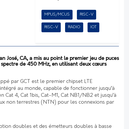
MPUS/MCUS
RISC-V
RISC-V
RADIO
IOT
 José, CA, a mis au point le premier jeu de puces
 spectre de 450 MHz, en utilisant deux cœurs
pé par GCT est le premier chipset LTE
ntégré au monde, capable de fonctionner jusqu’à
 Cat 4, Cat 1bis, Cat-M1, Cat NB1/NB2 et jusqu’à
ux non terrestres (NTN) pour les connexions par
ption doubles et des émetteurs doubles à basse