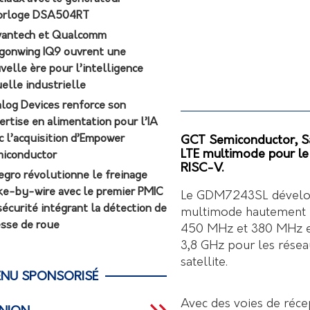
orloge DSA504RT
antech et Qualcomm
gonwing IQ9 ouvrent une
velle ère pour l’intelligence
uelle industrielle
log Devices renforce son
ertise en alimentation pour l’IA
c l’acquisition d’Empower
GCT Semiconductor, San
LTE multimode pour le
iconductor
RISC-V.
egro révolutionne le freinage
ke-by-wire avec le premier PMIC
Le GDM7243SL dévelop
sécurité intégrant la détection de
multimode hautement i
esse de roue
450 MHz et 380 MHz en
3,8 GHz pour les résea
satellite.
NU SPONSORISÉ
Avec des voies de réce