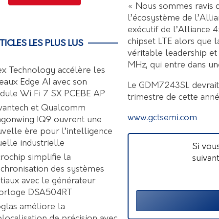
« Nous sommes ravis q
l’écosystème de l’Alli
exécutif de l’Alliance
chipset LTE alors que 
TICLES LES PLUS LUS
véritable leadership 
MHz, qui entre dans un
ex Technology accélère les
eaux Edge AI avec son
Le GDM7243SL devrait 
dule Wi Fi 7 SX PCEBE AP
trimestre de cette anné
vantech et Qualcomm
www.gctsemi.com
agonwing IQ9 ouvrent une
velle ère pour l’intelligence
uelle industrielle
Si vou
rochip simplifie la
suivan
chronisation des systèmes
tiaux avec le générateur
horloge DSA504RT
glas améliore la
localisation de précision avec