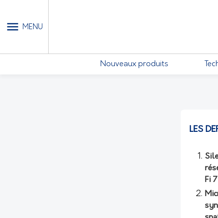
MON COMPTE - MES ABONN
MENU
Nouveaux produits
Tec
LES DE
Sil
rés
Fi 
Mic
syn
spa