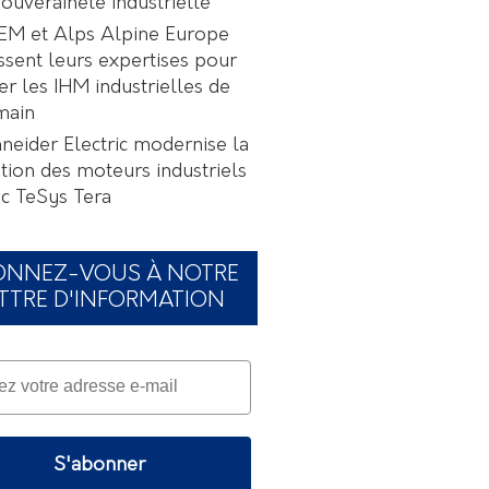
souveraineté industrielle
EM et Alps Alpine Europe
ssent leurs expertises pour
er les IHM industrielles de
main
neider Electric modernise la
tion des moteurs industriels
c TeSys Tera
ONNEZ-VOUS À NOTRE
TTRE D'INFORMATION
S'abonner