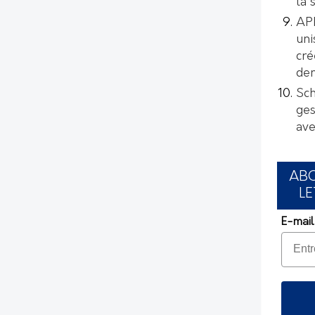
la 
AP
uni
cré
de
Sch
ges
ave
AB
LE
E-mail