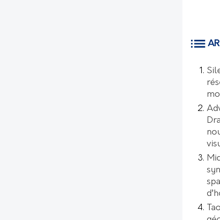
AR
Sil
rés
mo
Ad
Dr
nou
vis
Mic
syn
spa
d’
Tao
géo