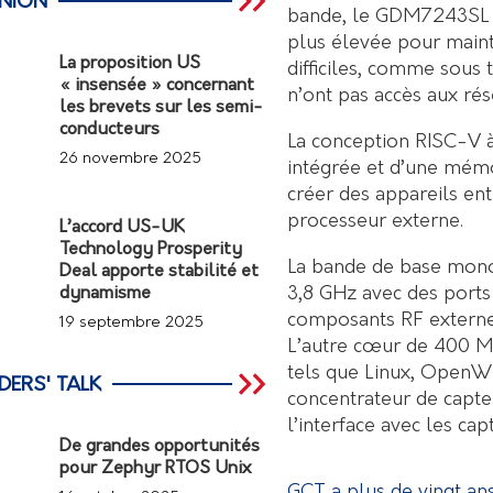
INION
bande, le GDM7243SL u
plus élevée pour maint
La proposition US
difficiles, comme sous 
« insensée » concernant
n’ont pas accès aux rés
les brevets sur les semi-
conducteurs
La conception RISC-V 
26 novembre 2025
intégrée et d’une mémo
créer des appareils ent
processeur externe.
L’accord US-UK
Technology Prosperity
La bande de base monol
Deal apporte stabilité et
3,8 GHz avec des ports
dynamisme
composants RF externe
19 septembre 2025
L’autre cœur de 400 M
tels que Linux, OpenWR
DERS' TALK
concentrateur de capte
l’interface avec les capt
De grandes opportunités
pour Zephyr RTOS Unix
GCT a plus de vingt ans