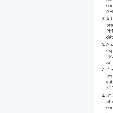
son
AH
All
bra
PMI
dét
Ana
exp
l’I
Se
Dio
les
aut
MI
SYS
pl
con