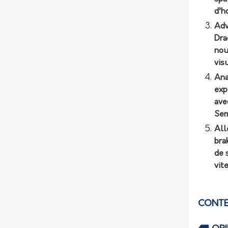
d’h
Adv
Dra
nou
vis
Ana
exp
ave
Sem
All
bra
de 
vit
CONTE