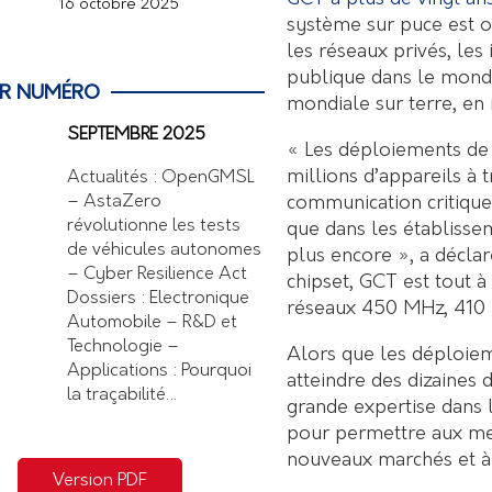
16 octobre 2025
système sur puce est o
les réseaux privés, les 
publique dans le monde
ER NUMÉRO
mondiale sur terre, en 
SEPTEMBRE 2025
« Les déploiements de
millions d’appareils à
Actualités : OpenGMSL
communication critiques
– AstaZero
révolutionne les tests
que dans les établissem
de véhicules autonomes
plus encore », a décla
– Cyber Resilience Act
chipset, GCT est tout à 
Dossiers : Electronique
réseaux 450 MHz, 410 
Automobile – R&D et
Technologie –
Alors que les déploie
Applications : Pourquoi
atteindre des dizaines 
la traçabilité…
grande expertise dans 
pour permettre aux me
nouveaux marchés et à
Version PDF