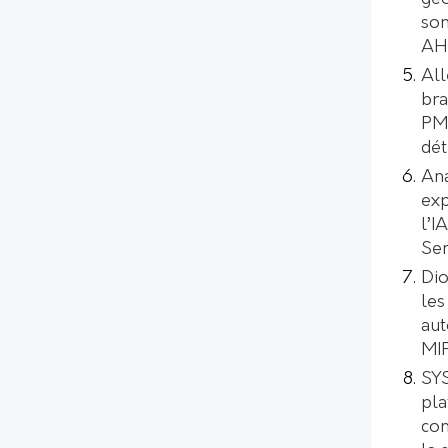
son
AH
All
bra
PMI
dét
Ana
exp
l’I
Se
Dio
les
aut
MI
SYS
pl
con