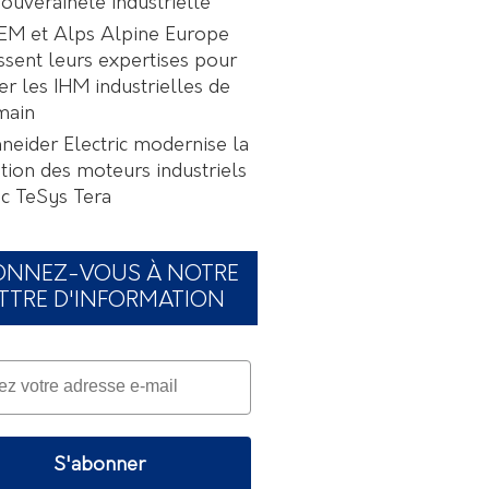
souveraineté industrielle
EM et Alps Alpine Europe
ssent leurs expertises pour
er les IHM industrielles de
main
neider Electric modernise la
tion des moteurs industriels
c TeSys Tera
ONNEZ-VOUS À NOTRE
TTRE D'INFORMATION
S'abonner