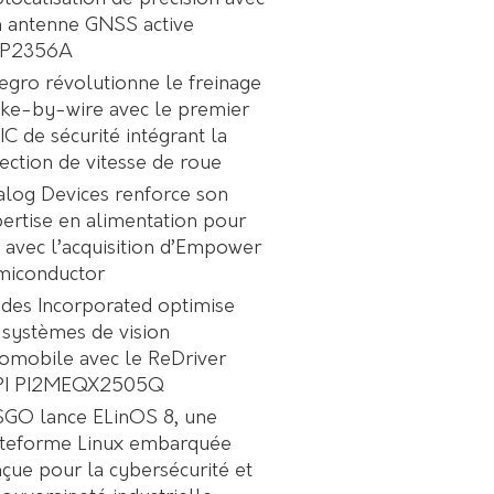
 antenne GNSS active
P2356A
egro révolutionne le freinage
ke-by-wire avec le premier
C de sécurité intégrant la
ection de vitesse de roue
log Devices renforce son
ertise en alimentation pour
A avec l’acquisition d’Empower
miconductor
des Incorporated optimise
 systèmes de vision
omobile avec le ReDriver
PI PI2MEQX2505Q
GO lance ELinOS 8, une
ateforme Linux embarquée
çue pour la cybersécurité et