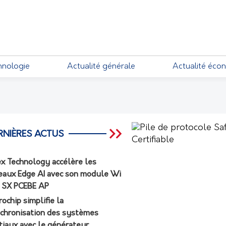
EMENTS
hnologie
Actualité générale
Actualité éco
RNIÈRES ACTUS
ex Technology accélère les
eaux Edge AI avec son module Wi
7 SX PCEBE AP
rochip simplifie la
chronisation des systèmes
tiaux avec le générateur