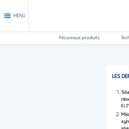
MON COMPTE - MES ABONN
MENU
Nouveaux produits
Tec
LES DE
Sil
rés
Fi 
Mic
syn
spa