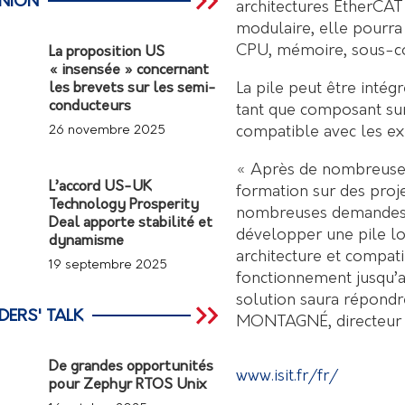
INION
architectures EtherCAT
modulaire, elle pourra
CPU, mémoire, sous-c
La proposition US
« insensée » concernant
La pile peut être intég
les brevets sur les semi-
conducteurs
tant que composant sur
compatible avec les e
26 novembre 2025
« Après de nombreuses
L’accord US-UK
formation sur des proje
Technology Prosperity
nombreuses demandes de
Deal apporte stabilité et
développer une pile lo
dynamisme
architecture et compat
19 septembre 2025
fonctionnement jusqu’a
solution saura répondr
DERS' TALK
MONTAGNÉ, directeur t
De grandes opportunités
www.isit.fr/fr/
pour Zephyr RTOS Unix