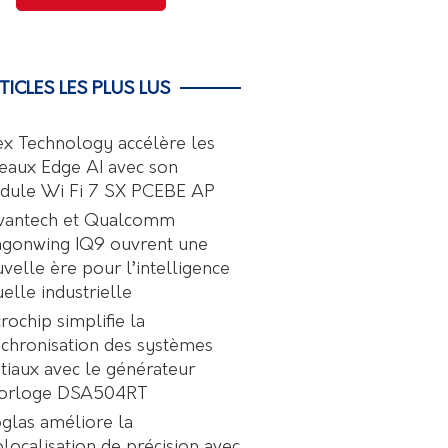
TICLES LES PLUS LUS
ex Technology accélère les
eaux Edge AI avec son
dule Wi Fi 7 SX PCEBE AP
vantech et Qualcomm
agonwing IQ9 ouvrent une
velle ère pour l’intelligence
uelle industrielle
rochip simplifie la
chronisation des systèmes
tiaux avec le générateur
horloge DSA504RT
glas améliore la
localisation de précision avec