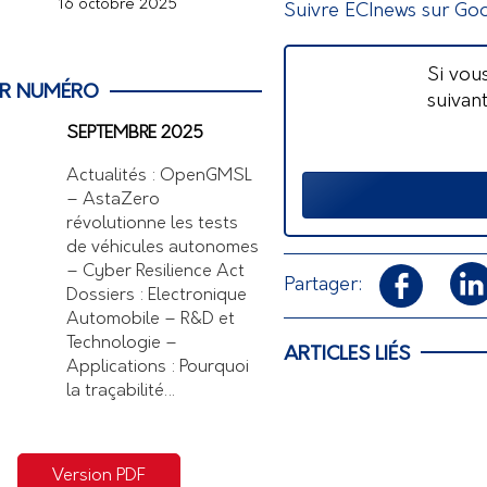
16 octobre 2025
Suivre ECInews sur Go
Si vou
ER NUMÉRO
suivan
SEPTEMBRE 2025
Actualités : OpenGMSL
– AstaZero
révolutionne les tests
de véhicules autonomes
– Cyber Resilience Act
Partager:
Dossiers : Electronique
Automobile – R&D et
Technologie –
ARTICLES LIÉS
Applications : Pourquoi
la traçabilité…
Version PDF