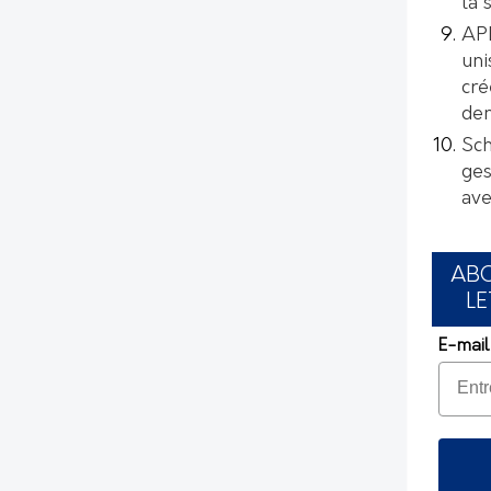
la 
AP
uni
cré
de
Sch
ges
ave
AB
LE
E-mail