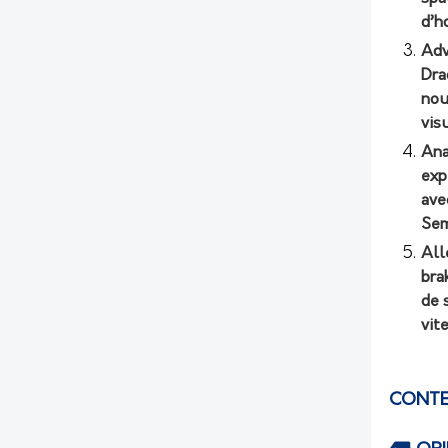
d’h
Adv
Dra
nou
vis
Ana
exp
ave
Sem
All
bra
de 
vit
CONTE