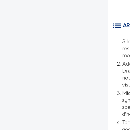
AR
Sil
rés
mo
Ad
Dr
nou
vis
Mic
syn
spa
d’
Tao
géo