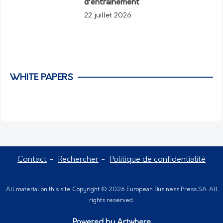
d’entraînement
22 juillet 2026
WHITE PAPERS
Contact
Rechercher
Politique de confidentialité
All material on this site Copyright © 2026 European Business Press SA. All
rights reserved.
Powered by
Artwhere