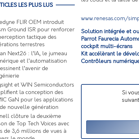
les coûts et la taille de
TICLES LES PLUS LUS
www.renesas.com/simp
edyne FLIR OEM introduit
sm Ground ISR pour renforcer
Solution intégrée et o
perception tactique des
Parrot Faurecia Autom
rations terrestres
cockpit multi-écrans
an Next26 : l’IA, le jumeau
Kit accélèrant le déve
érique et l’automatisation
Contrôleurs numérique
essinent l’avenir de
ngénierie
sight et WIN Semiconductors
plifient la conception des
Si vou
C GaN pour les applications
suivan
de nouvelle génération
nell clôture la deuxième
son de Top Tech Voices avec
s de 3,6 millions de vues à
vers le monde