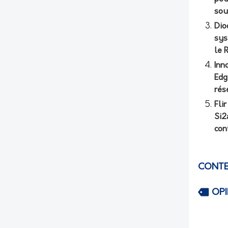
sou
Dio
sys
le 
Inn
Edg
rés
Fli
Si2
con
CONTE
OP