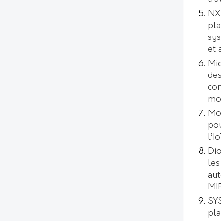
NXP
pla
sys
et 
Mic
des
con
mod
Mo
pou
l’I
Dio
les
aut
MI
SYS
pl