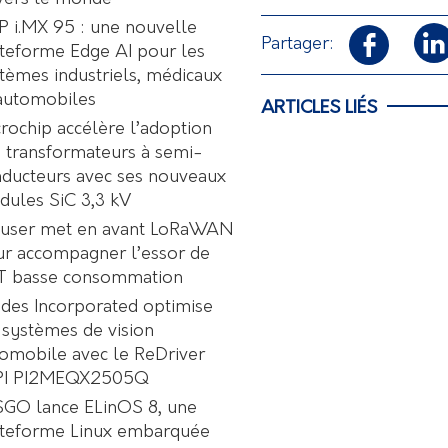
 i.MX 95 : une nouvelle
Partager:
teforme Edge AI pour les
tèmes industriels, médicaux
automobiles
ARTICLES LIÉS
rochip accélère l’adoption
 transformateurs à semi-
ducteurs avec ses nouveaux
ules SiC 3,3 kV
user met en avant LoRaWAN
r accompagner l’essor de
oT basse consommation
des Incorporated optimise
 systèmes de vision
omobile avec le ReDriver
PI PI2MEQX2505Q
GO lance ELinOS 8, une
ateforme Linux embarquée