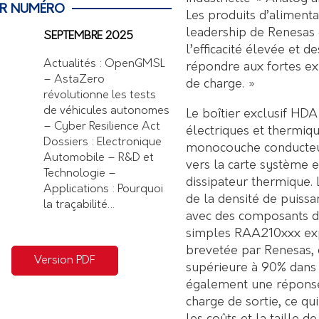
ER NUMÉRO
Les produits d’aliment
leadership de Renesas 
SEPTEMBRE 2025
l’efficacité élevée et d
Actualités : OpenGMSL
répondre aux fortes ex
– AstaZero
de charge. »
révolutionne les tests
de véhicules autonomes
Le boîtier exclusif HD
– Cyber Resilience Act
électriques et thermiqu
Dossiers : Electronique
monocouche conducteur
Automobile – R&D et
vers la carte système et
Technologie –
dissipateur thermique. 
Applications : Pourquoi
de la densité de puiss
la traçabilité…
avec des composants di
simples RAA210xxx exp
brevetée par Renesas, 
Version PDF
supérieure à 90% dans l
également une réponse 
charge de sortie, ce qui