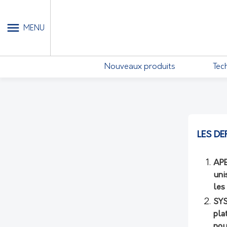
MON COMPTE - MES ABONN
MENU
Nouveaux produits
Tec
LES DE
APE
uni
les
SYS
pla
pou