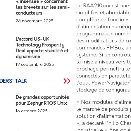
« insensée » concernant
Le RAA210xxx est une 
les brevets sur les semi-
simplifiés et abordabl
conducteurs
complète de fonctions
26 novembre 2025
d’alimentation numéri
programmation numériq
L’accord US-UK
des modifications de c
Technology Prosperity
commandes PMBus, ainsi
Deal apporte stabilité et
système. Si un contrôl
dynamisme
la mise à niveau vers
19 septembre 2025
brochage permettra le
connectés en parallèle
DERS' TALK
l’outil PowerNavigator
stockage de configurati
De grandes opportunités
« Nos modules d’alimen
pour Zephyr RTOS Unix
le marché de produits 
16 octobre 2025
solution d’alimentation
», a déclaré Philip Che
industrielle « Analog 