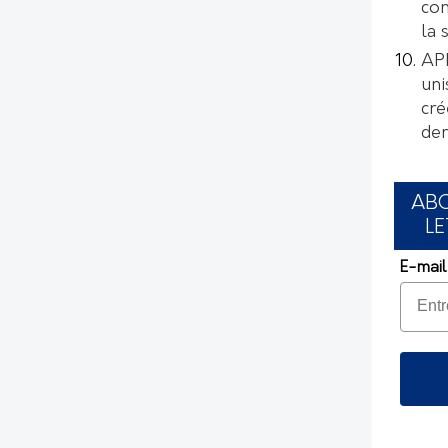
con
la 
AP
uni
cré
de
AB
LE
E-mail