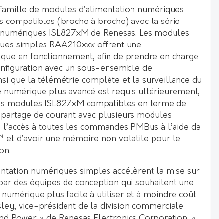
famille de modules d’alimentation numériques
es compatibles (broche à broche) avec la série
 numériques ISL827xM de Renesas. Les modules
ques simples RAA210xxx offrent une
ue en fonctionnement, afin de prendre en charge
onfiguration avec un sous-ensemble de
 que la télémétrie complète et la surveillance du
e numérique plus avancé est requis ultérieurement,
 les modules ISL827xM compatibles en terme de
 partage de courant avec plusieurs modules
, l’accès à toutes les commandes PMBus à l’aide de
™ et d’avoir une mémoire non volatile pour le
on.
tation numériques simples accélèrent la mise sur
par des équipes de conception qui souhaitent une
 numérique plus facile à utiliser et à moindre coût
sley, vice-président de la division commerciale
and Power » de Renesas Electronics Corporation. «