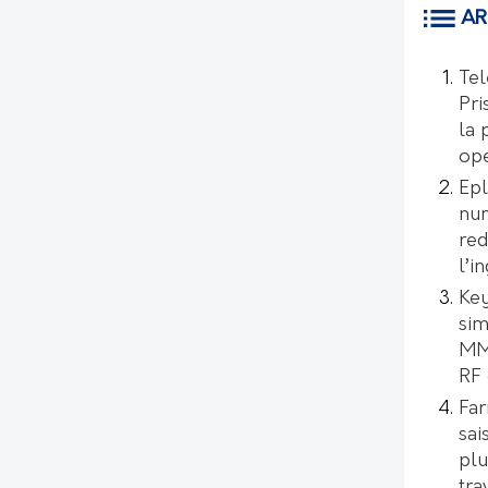
AR
Tel
Pri
la 
opé
Epl
num
red
l’i
Key
sim
MMI
RF 
Far
sai
plu
tra