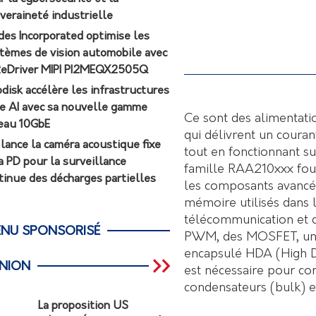
veraineté industrielle
des Incorporated optimise les
tèmes de vision automobile avec
ReDriver MIPI PI2MEQX2505Q
odisk accélère les infrastructures
e AI avec sa nouvelle gamme
Ce sont des alimentat
eau 10GbE
qui délivrent un coura
r lance la caméra acoustique fixe
tout en fonctionnant su
a PD pour la surveillance
famille RAA210xxx fou
tinue des décharges partielles
les composants avancés
mémoire utilisés dans 
télécommunication et d
NU SPONSORISÉ
PWM, des MOSFET, une 
encapsulé HDA (High D
INION
est nécessaire pour com
condensateurs (bulk) en
La proposition US