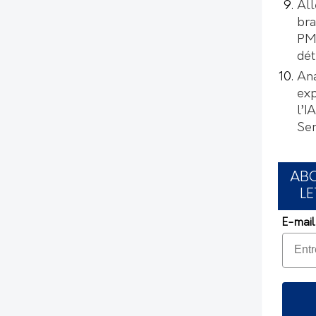
All
bra
PMI
dét
Ana
exp
l’I
Se
AB
LE
E-mail