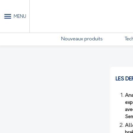
MON COMPTE - MES ABONN
MENU
Nouveaux produits
Tec
LES DE
Ana
exp
ave
Sem
All
bra