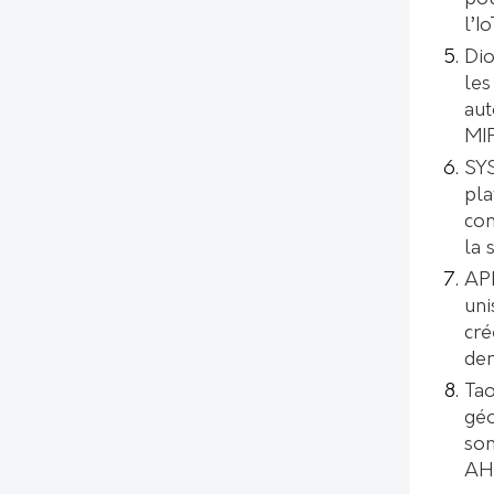
l’I
Dio
les
aut
MI
SYS
pl
con
la 
AP
uni
cré
de
Tao
géo
son
AH