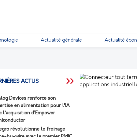
EMENTS
hnologie
Actualité générale
Actualité éco
RNIÈRES ACTUS
log Devices renforce son
ertise en alimentation pour l’IA
c l’acquisition d’Empower
iconductor
egro révolutionne le freinage
ke-by-wire avec le premier PMIC