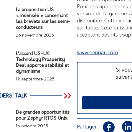
Pour des applications p
La proposition US
version de la gamme UT
« insensée » concernant
disponible. Cette vers
les brevets sur les semi-
sur table. Côté puissan
conducteurs
acceptent des fils soup
26 novembre 2025
www.souriau.com
L’accord US-UK
Technology Prosperity
Deal apporte stabilité et
Si vou
dynamisme
suivan
19 septembre 2025
DERS' TALK
De grandes opportunités
pour Zephyr RTOS Unix
16 octobre 2025
Partager: