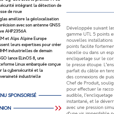
sécurité intégrant la détection de
esse de roue
glas améliore la géolocalisation
précision avec son antenne GNSS
Développée suivant le
ive AHP2356A
gamme UTL 5 points es
M et Alps Alpine Europe
nouvelles installations
ssent leurs expertises pour créer
points facilite forteme
 IHM industrielles de demain
nacelle ou dans un esp
encliquetage sur le cor
GO lance ELinOS 8, une
le presse étoupe. L’en
teforme Linux embarquée conçue
parfait du câble en tens
r la cybersécurité et la
des connexions de puiss
veraineté industrielle
Chef de Produit, soulig
pour effectuer le raccor
audible, l’encliquetage
NU SPONSORISÉ
instantané, et le déver
avec une pression simu
INION
d’une vis imperdable po