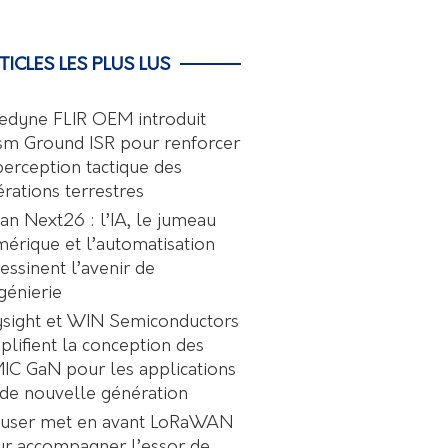
TICLES LES PLUS LUS
edyne FLIR OEM introduit
sm Ground ISR pour renforcer
perception tactique des
rations terrestres
an Next26 : l’IA, le jumeau
érique et l’automatisation
essinent l’avenir de
ngénierie
sight et WIN Semiconductors
plifient la conception des
C GaN pour les applications
de nouvelle génération
user met en avant LoRaWAN
r accompagner l’essor de