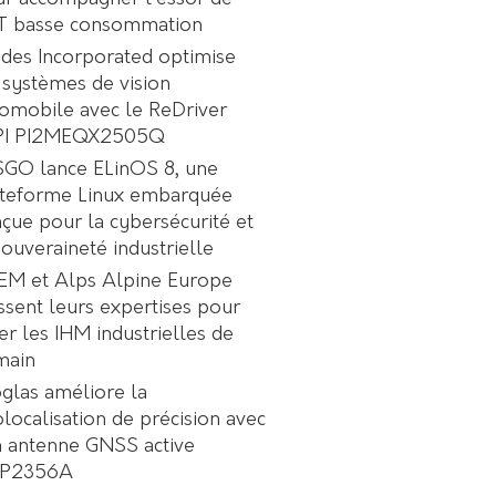
oT basse consommation
des Incorporated optimise
 systèmes de vision
omobile avec le ReDriver
PI PI2MEQX2505Q
GO lance ELinOS 8, une
ateforme Linux embarquée
çue pour la cybersécurité et
souveraineté industrielle
EM et Alps Alpine Europe
ssent leurs expertises pour
er les IHM industrielles de
main
glas améliore la
localisation de précision avec
 antenne GNSS active
P2356A