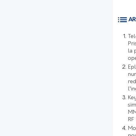
AR
Tel
Pri
la 
opé
Epl
num
red
l’i
Key
sim
MMI
RF 
Mo
pou