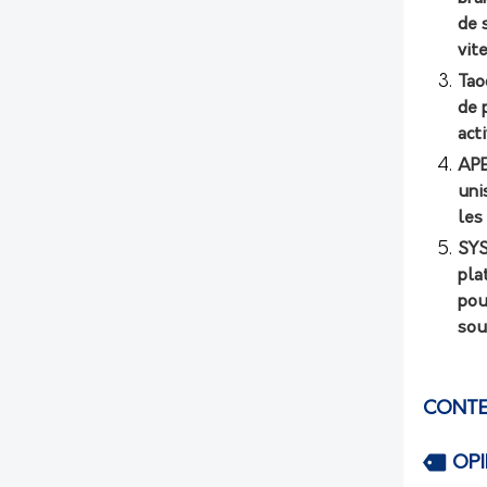
de 
vit
Tao
de 
act
APE
uni
les
SYS
pla
pou
sou
CONTE
OP