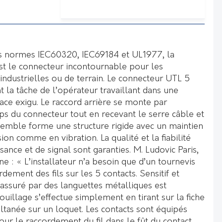
s normes IEC60320, IEC69184 et UL1977, la
t le connecteur incontournable pour les
 industrielles ou de terrain. Le connecteur UTL 5
nt la tâche de l’opérateur travaillant dans une
ace exigu. Le raccord arrière se monte par
ps du connecteur tout en recevant le serre câble et
semble forme une structure rigide avec un maintien
ion comme en vibration. La qualité et la fiabilité
ance et de signal sont garanties. M. Ludovic Paris,
ne : « L’installateur n’a besoin que d’un tournevis
dement des fils sur les 5 contacts. Sensitif et
 assuré par des languettes métalliques est
rouillage s’effectue simplement en tirant sur la fiche
ltanée sur un loquet. Les contacts sont équipés
ur le raccordement du fil dans le fût du contact.