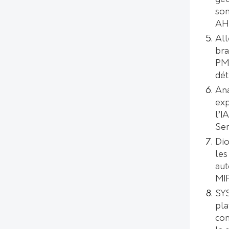
son
AH
All
bra
PMI
dét
Ana
exp
l’I
Se
Dio
les
aut
MI
SYS
pl
con