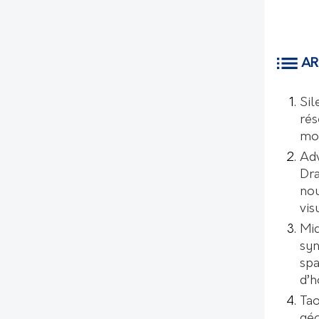
AR
Sil
rés
mo
Ad
Dr
nou
vis
Mic
syn
spa
d’
Tao
géo