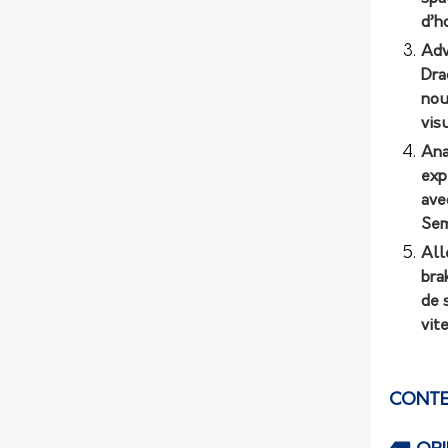
d’h
Adv
Dra
nou
vis
Ana
exp
ave
Sem
All
bra
de 
vit
CONTE