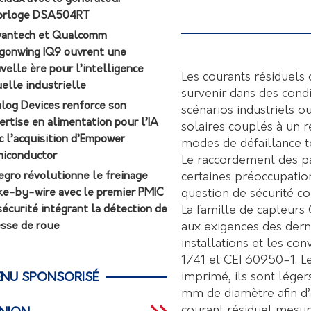
orloge DSA504RT
antech et Qualcomm
gonwing IQ9 ouvrent une
velle ère pour l’intelligence
Les courants résiduels
uelle industrielle
survenir dans des cond
log Devices renforce son
scénarios industriels o
ertise en alimentation pour l’IA
solaires couplés à un r
c l’acquisition d’Empower
modes de défaillance te
iconductor
Le raccordement des pa
certaines préoccupations
egro révolutionne le freinage
question de sécurité c
ke-by-wire avec le premier PMIC
La famille de capteurs
sécurité intégrant la détection de
aux exigences des dern
esse de roue
installations et les c
1741 et CEI 60950-1. Le
imprimé, ils sont léger
NU SPONSORISÉ
mm de diamètre afin d’a
courant résiduel mesur