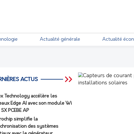
EMENTS
hnologie
Actualité générale
Actualité éco
RNIÈRES ACTUS
ex Technology accélère les
eaux Edge AI avec son module Wi
7 SX PCEBE AP
rochip simplifie la
chronisation des systèmes
tiaux avec le générateur