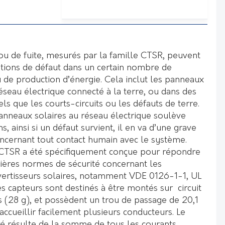
 ou de fuite, mesurés par la famille CTSR, peuvent
itions de défaut dans un certain nombre de
u de production d’énergie. Cela inclut les panneaux
éseau électrique connecté à la terre, ou dans des
ls que les courts-circuits ou les défauts de terre.
nneaux solaires au réseau électrique soulève
, ainsi si un défaut survient, il en va d’une grave
oncernant tout contact humain avec le système.
 CTSR a été spécifiquement conçue pour répondre
ières normes de sécurité concernant les
onvertisseurs solaires, notamment VDE 0126-1-1, UL
s capteurs sont destinés à être montés sur circuit
s (28 g), et possèdent un trou de passage de 20,1
ccueillir facilement plusieurs conducteurs. Le
é résulte de la somme de tous les courants