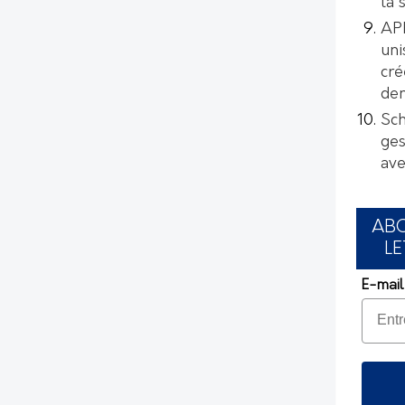
la 
AP
uni
cré
de
Sch
ges
ave
AB
LE
E-mail