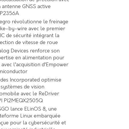
 antenne GNSS active
P2356A
egro révolutionne le freinage
ke-by-wire avec le premier
C de sécurité intégrant la
ection de vitesse de roue
log Devices renforce son
ertise en alimentation pour
A avec l’acquisition d’Empower
miconductor
des Incorporated optimise
 systèmes de vision
omobile avec le ReDriver
PI PI2MEQX2505Q
GO lance ELinOS 8, une
ateforme Linux embarquée
çue pour la cybersécurité et