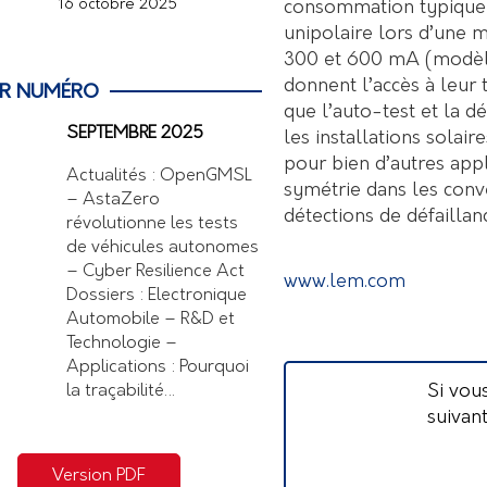
16 octobre 2025
consommation typique 
unipolaire lors d’une 
300 et 600 mA (modèle
donnent l’accès à leur 
ER NUMÉRO
que l’auto-test et la d
SEPTEMBRE 2025
les installations sola
pour bien d’autres appl
Actualités : OpenGMSL
symétrie dans les conv
– AstaZero
détections de défaillan
révolutionne les tests
de véhicules autonomes
– Cyber Resilience Act
www.lem.com
Dossiers : Electronique
Automobile – R&D et
Technologie –
Applications : Pourquoi
Si vou
la traçabilité…
suivan
Version PDF