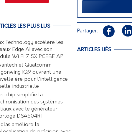
TICLES LES PLUS LUS
Partager:
ex Technology accélère les
eaux Edge AI avec son
ARTICLES LIÉS
dule Wi Fi 7 SX PCEBE AP
vantech et Qualcomm
agonwing IQ9 ouvrent une
velle ère pour l’intelligence
uelle industrielle
rochip simplifie la
chronisation des systèmes
tiaux avec le générateur
horloge DSA504RT
glas améliore la
localisation de précision avec