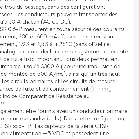
le trou de passage, dans des configurations
sées. Les conducteurs peuvent transporter des
qu’à 30 A chacun (AC ou DC).
SR 0.6-P mesurent en toute sécurité des courants
ement, 300 et 600 mAeff, avec une précision
ment, 1.9% et 1,5% à +25°C (sans offset) et
 analogique pour déclencher un système de sécurité
nt de fuite trop important. Tous deux permettent
surcharge jusqu’à 3300 A (pour une impulsion de
de montée de 500 A/ms), ainsi qu’ un très haut
 les circuits primaires et les circuits de mesure,
tances de fuite et de contournement (11 mm),
: Indice Comparatif de Résistance au
V.
galement être fournis avec un conducteur primaire
onducteurs individuels). Dans cette configuration,
 "CTSR xxx-TP".Les capteurs de la série CTSR
d’une alimentation +5 VDC et possèdent une