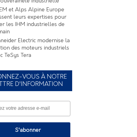
souveraineté industrielle
EM et Alps Alpine Europe
ssent leurs expertises pour
er les IHM industrielles de
main
neider Electric modernise la
tion des moteurs industriels
c TeSys Tera
ONNEZ-VOUS À NOTRE
TTRE D'INFORMATION
S'abonner