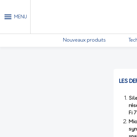
MON COMPTE - MES ABONN
MENU
Nouveaux produits
Tec
LES DE
Sil
rés
Fi 
Mic
syn
spa