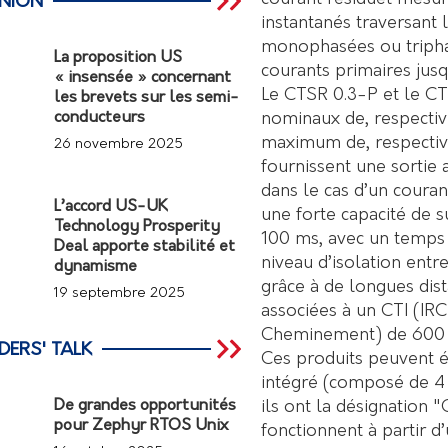
INION
instantanés traversant 
monophasées ou tripha
La proposition US
courants primaires jus
« insensée » concernant
Le CTSR 0.3-P et le CT
les brevets sur les semi-
nominaux de, respectiv
conducteurs
maximum de, respective
26 novembre 2025
fournissent une sortie
dans le cas d’un coura
L’accord US-UK
une forte capacité de 
Technology Prosperity
100 ms, avec un temps 
Deal apporte stabilité et
niveau d’isolation entre
dynamisme
grâce à de longues dis
19 septembre 2025
associées à un CTI (IRC
Cheminement) de 600 
DERS' TALK
Ces produits peuvent é
intégré (composé de 4 c
ils ont la désignation
De grandes opportunités
pour Zephyr RTOS Unix
fonctionnent à partir 