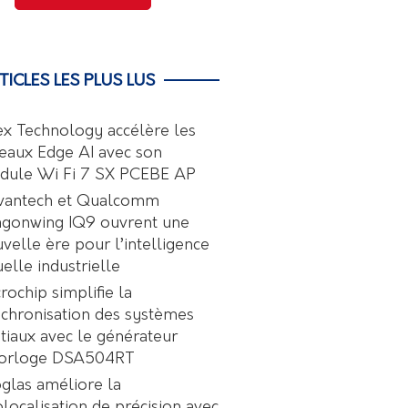
TICLES LES PLUS LUS
ex Technology accélère les
eaux Edge AI avec son
dule Wi Fi 7 SX PCEBE AP
vantech et Qualcomm
agonwing IQ9 ouvrent une
velle ère pour l’intelligence
uelle industrielle
rochip simplifie la
chronisation des systèmes
tiaux avec le générateur
horloge DSA504RT
glas améliore la
localisation de précision avec