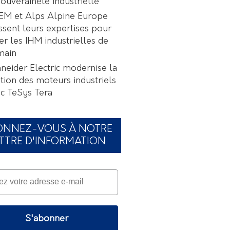
souveraineté industrielle
EM et Alps Alpine Europe
ssent leurs expertises pour
er les IHM industrielles de
main
neider Electric modernise la
tion des moteurs industriels
c TeSys Tera
ONNEZ-VOUS À NOTRE
TTRE D'INFORMATION
S'abonner