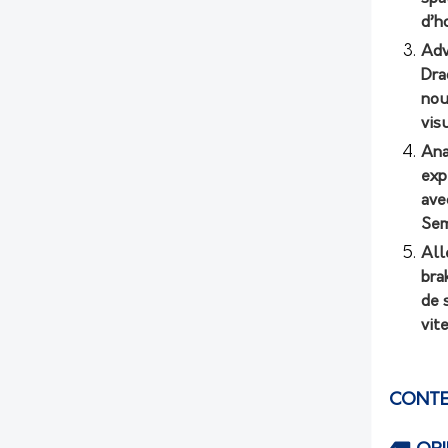
d’h
Adv
Dra
nou
vis
Ana
exp
ave
Sem
All
bra
de 
vit
CONTE