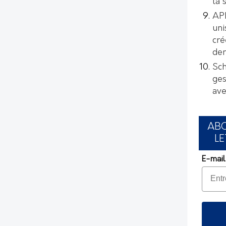
la 
AP
uni
cré
de
Sch
ges
ave
AB
LE
E-mail