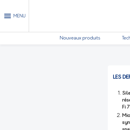
MON COMPTE - MES ABONN
MENU
Nouveaux produits
Tec
LES DE
Sil
rés
Fi 
Mic
syn
spa