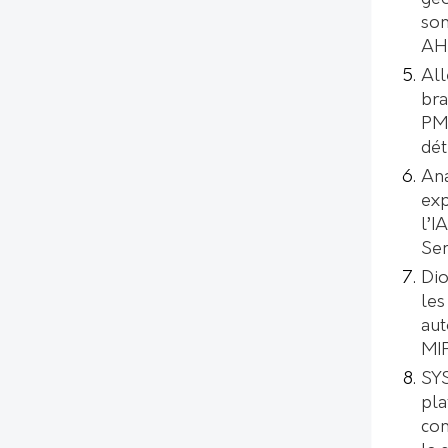
son
AH
All
bra
PMI
dét
Ana
exp
l’I
Se
Dio
les
aut
MI
SYS
pl
con