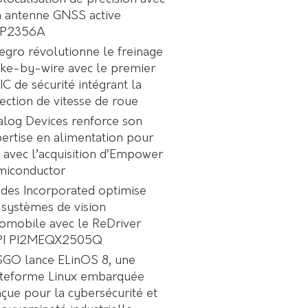
 antenne GNSS active
P2356A
egro révolutionne le freinage
ke-by-wire avec le premier
C de sécurité intégrant la
ection de vitesse de roue
log Devices renforce son
ertise en alimentation pour
A avec l’acquisition d’Empower
miconductor
des Incorporated optimise
 systèmes de vision
omobile avec le ReDriver
PI PI2MEQX2505Q
GO lance ELinOS 8, une
ateforme Linux embarquée
çue pour la cybersécurité et