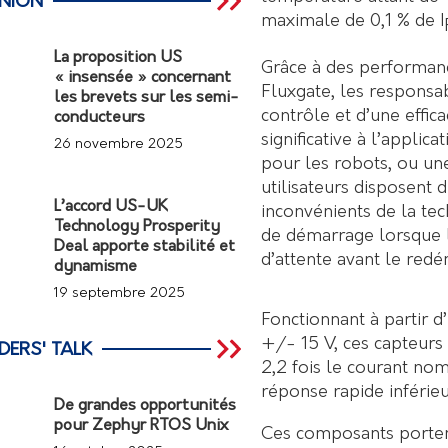
INION
maximale de 0,1 % de I
La proposition US
Grâce à des performanc
« insensée » concernant
Fluxgate, les responsa
les brevets sur les semi-
contrôle et d’une effic
conducteurs
significative à l’appli
26 novembre 2025
pour les robots, ou u
utilisateurs disposent 
L’accord US-UK
inconvénients de la te
Technology Prosperity
de démarrage lorsque l
Deal apporte stabilité et
d’attente avant le red
dynamisme
19 septembre 2025
Fonctionnant à partir d
+/- 15 V, ces capteurs
DERS' TALK
2,2 fois le courant nom
réponse rapide inférieu
De grandes opportunités
pour Zephyr RTOS Unix
Ces composants porten