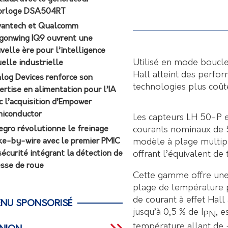
orloge DSA504RT
antech et Qualcomm
gonwing IQ9 ouvrent une
velle ère pour l’intelligence
Utilisé en mode boucle
uelle industrielle
Hall atteint des perfo
log Devices renforce son
technologies plus coût
ertise en alimentation pour l’IA
c l’acquisition d’Empower
iconductor
Les capteurs LH 50-P 
courants nominaux de 5
egro révolutionne le freinage
modèle à plage multipl
ke-by-wire avec le premier PMIC
offrant l’équivalent d
sécurité intégrant la détection de
esse de roue
Cette gamme offre une p
plage de température p
de courant à effet Hall
NU SPONSORISÉ
jusqu’à 0,5 % de I
, e
PN
température allant de 