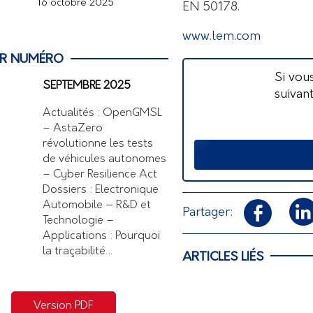
16 octobre 2025
EN 50178.
www.lem.com
ER NUMÉRO
Si vou
SEPTEMBRE 2025
suivan
Actualités : OpenGMSL
– AstaZero
révolutionne les tests
de véhicules autonomes
– Cyber Resilience Act
Dossiers : Electronique
Automobile – R&D et
Partager:
Technologie –
Applications : Pourquoi
la traçabilité…
ARTICLES LIÉS
Version PDF