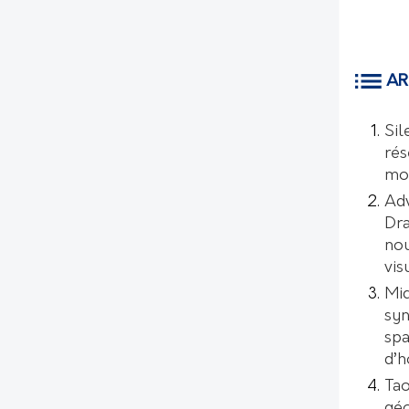
AR
Sil
rés
mo
Ad
Dr
nou
vis
Mic
syn
spa
d’
Tao
géo