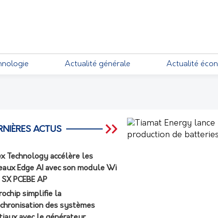
hnologie
Actualité générale
Actualité éco
RNIÈRES ACTUS
ex Technology accélère les
eaux Edge AI avec son module Wi
7 SX PCEBE AP
rochip simplifie la
chronisation des systèmes
tiaux avec le générateur