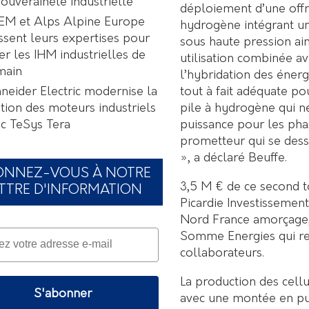
souveraineté industrielle
déploiement d’une offr
EM et Alps Alpine Europe
hydrogène intégrant un
ssent leurs expertises pour
sous haute pression ain
er les IHM industrielles de
utilisation combinée a
main
l’hybridation des énerg
tout à fait adéquate 
neider Electric modernise la
pile à hydrogène qui n
tion des moteurs industriels
puissance pour les pha
c TeSys Tera
prometteur qui se dess
», a déclaré Beuffe.
ONNEZ-VOUS À NOTRE
3,5 M € de ce second 
TTRE D'INFORMATION
Picardie Investissemen
Nord France amorçage
Somme Energies qui rej
collaborateurs.
La production des cell
S'abonner
avec une montée en pui