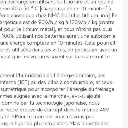
en décharge en utilisant du fluorure et un peu de
nne 40 à 50 ° C [charge rapide en 10 minutes] à
ême chose que chez NMC [cellules lithium-ion]. En
nergétique est de 90Wh / kg à 120Wh / kg [contre
pour le lithium métal], et nous n’irons pas plus
à 100% utilisant nos batteries aurait une autonomie
t une charge complète en 10 minutes. Cela pourrait
tures utilisées dans les villes, en particulier avec un
 veut que les voitures soient sur la route tout le
.
ent l’hybridation de l’énergie primaire, des
nterne (ICE) ou des piles à combustible, et ceux-
k symétrique pour incorporer l’énergie du freinage
mmes alignés avec le marché», a-t-il ajouté.
 dominé par la technologie japonaise, nous
r notre preuve de concept dans le monde 48V
claré. «Pour le moment nous n’avons pas
plug in hybride plus stop start. Mais il existe des