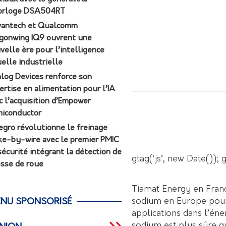
orloge DSA504RT
antech et Qualcomm
gonwing IQ9 ouvrent une
velle ère pour l’intelligence
uelle industrielle
log Devices renforce son
ertise en alimentation pour l’IA
c l’acquisition d’Empower
iconductor
egro révolutionne le freinage
ke-by-wire avec le premier PMIC
sécurité intégrant la détection de
gtag(‘js’, new Date());
esse de roue
Tiamat Energy en Franc
sodium en Europe pour 
NU SPONSORISÉ
applications dans l’éne
sodium est plus sûre q