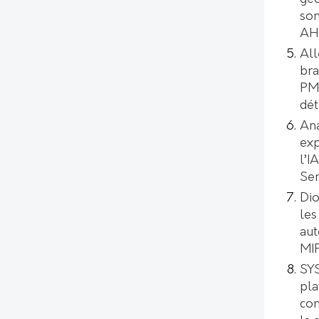
son
AH
All
bra
PMI
dét
Ana
exp
l’I
Se
Dio
les
aut
MI
SYS
pl
con