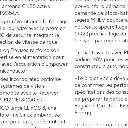
pouvoir faire démarrer
 antenne GNSS active
demande de blocs-batte
P2356A
légers MHEV doublera d
egro révolutionne le freinage
nouveaux appareillages
ke-by-wire avec le premier
CO2 (préchauffage du c
C de sécurité intégrant la
freinage par régénérati
ection de vitesse de roue
log Devices renforce son
Tiamat travaille avec 
ertise en alimentation pour
sodium 48V pour les v
A avec l’acquisition d’Empower
constructeurs automobi
miconductor
«Le projet vise à déve
des Incorporated optimise
de confirmer les perfo
 systèmes de vision
spécifications des con
omobile avec le ReDriver
de préparer le déploiem
PI PI2MEQX2505Q
Raynaud, Directeur Ex
GO lance ELinOS 8, une
Energy.
ateforme Linux embarquée
çue pour la cybersécurité et
Le projet renforce ég