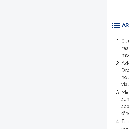
AR
Sil
rés
mo
Ad
Dr
nou
vis
Mic
syn
spa
d’
Tao
géo