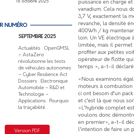
16 octobre 2025
puissance en charge et 
vanadium. Cela nous do
3,7 V, exactement la m
revanche, la densité é
ER NUMÉRO
400Wh / kg maintenant 
SEPTEMBRE 2025
loin. Un VE électrique 
limitée, mais il perme
Actualités : OpenGMSL
profiter aux petites voi
– AstaZero
opérateur de flotte qui
révolutionne les tests
temps », a-t-il déclaré
de véhicules autonomes
– Cyber Resilience Act
«Nous examinons égalem
Dossiers : Electronique
moteurs à combustion i
Automobile – R&D et
ci ont besoin d’un pac
Technologie –
et c’est là que nous so
Applications : Pourquoi
«L’hybride complet est
la traçabilité…
voulons donc démontre
en premier», a-t-il dé
l’intention de faire un 
Version PDF