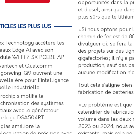
opportunités dans la p
et diesel, ainsi que d
plus sûrs que le lithium
TICLES LES PLUS LUS
«Si nous optons pour l
chemin de fer est de 8
ex Technology accélère les
divulguer où se fera la
eaux Edge AI avec son
des projets sur des lig
dule Wi Fi 7 SX PCEBE AP
gigafactories; il n’y a
production, sauf des pa
vantech et Qualcomm
aucune modification n’e
agonwing IQ9 ouvrent une
velle ère pour l’intelligence
Tout cela s’aligne bien
uelle industrielle
fabrication de batterie
rochip simplifie la
chronisation des systèmes
«Le problème est que l
tiaux avec le générateur
calendrier de fabricat
horloge DSA504RT
volume dans les deux m
2023 ou 2024, nous avo
glas améliore la
existante, mais cela ne
localisation de précision avec