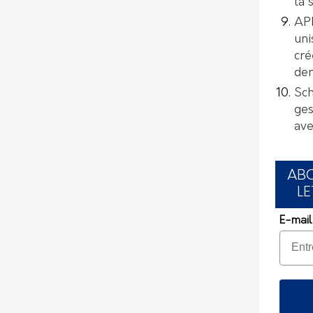
la 
AP
uni
cré
de
Sch
ges
ave
AB
LE
E-mail