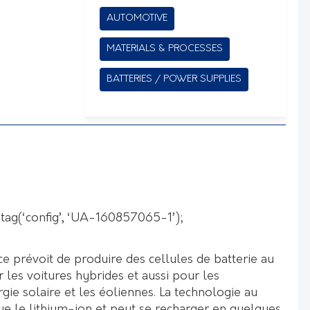
AUTOMOTIVE
MATERIALS & PROCESSES
BATTERIES / POWER SUPPLIES
 gtag(‘config’, ‘UA-160857065-1’);
e prévoit de produire des cellules de batterie au
les voitures hybrides et aussi pour les
rgie solaire et les éoliennes. La technologie au
ue le lithium-ion et peut se recharger en quelques