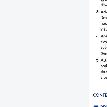
d’h
Adv
Dra
nou
vis
Ana
exp
ave
Sem
All
bra
de 
vit
CONTE