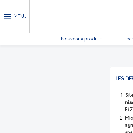
MY ACCOUNT
MENU
Nouveaux produits
Tec
LES DE
Sil
rés
Fi 
Mic
syn
spa