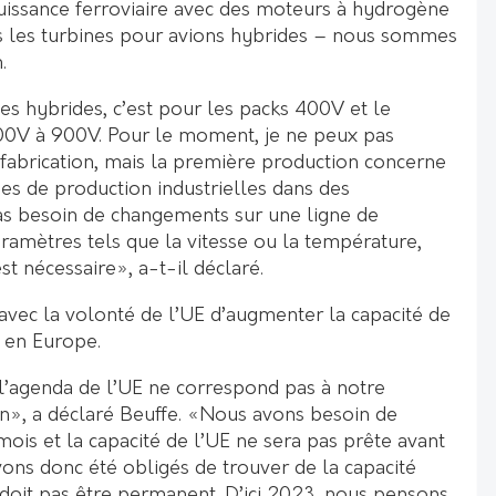
uissance ferroviaire avec des moteurs à hydrogène
ans les turbines pour avions hybrides – nous sommes
.
es hybrides, c’est pour les packs 400V et le
00V à 900V. Pour le moment, je ne peux pas
 fabrication, mais la première production concerne
nes de production industrielles dans des
 pas besoin de changements sur une ligne de
ramètres tels que la vitesse ou la température,
st nécessaire», a-t-il déclaré.
 avec la volonté de l’UE d’augmenter la capacité de
s en Europe.
’agenda de l’UE ne correspond pas à notre
ion», a déclaré Beuffe. «Nous avons besoin de
ois et la capacité de l’UE ne sera pas prête avant
ns donc été obligés de trouver de la capacité
 doit pas être permanent. D’ici 2023, nous pensons