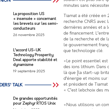
INION
minutes sans nécessiter
La proposition US
Tiamat a été créée en 
« insensée » concernant
recherche CNRS avec l
les brevets sur les semi-
dernières années et a 
conducteurs
de financement. L’entr
26 novembre 2025
de la recherche et de
le gouvernement frança
L’accord US-UK
que technologie clé.
Technology Prosperity
Deal apporte stabilité et
«Le point essentiel est
dynamisme
des ions lithium. Dans c
19 septembre 2025
là que [la start-up bri
d’énergie et moins sur 
et président de Tiamat
DERS' TALK
« C’est lebchoix des ma
De grandes opportunités
pour Zephyr RTOS Unix
«Nous utilisons un co