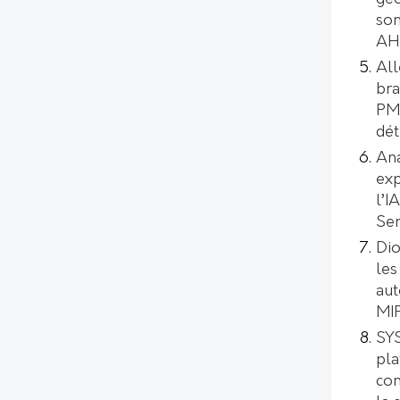
son
AH
All
bra
PMI
dét
Ana
exp
l’I
Se
Dio
les
aut
MI
SYS
pl
con