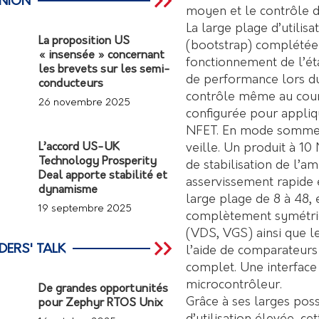
INION
moyen et le contrôle d
La large plage d’utilis
La proposition US
(bootstrap) complétée
« insensée » concernant
fonctionnement de l’ét
les brevets sur les semi-
de performance lors du
conducteurs
contrôle même au cour
26 novembre 2025
configurée pour appliq
NFET. En mode sommeil
veille. Un produit à 1
L’accord US-UK
Technology Prosperity
de stabilisation de l’am
Deal apporte stabilité et
asservissement rapide
dynamisme
large plage de 8 à 48,
19 septembre 2025
complètement symétriqu
(VDS, VGS) ainsi que le
DERS' TALK
l’aide de comparateurs
complet. Une interface 
microcontrôleur.
De grandes opportunités
Grâce à ses larges poss
pour Zephyr RTOS Unix