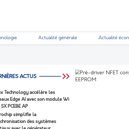
EMENTS
hnologie
Actualité générale
Actualité éco
RNIÈRES ACTUS
ex Technology accélère les
eaux Edge AI avec son module Wi
7 SX PCEBE AP
rochip simplifie la
chronisation des systèmes
tiaux avec le générateur