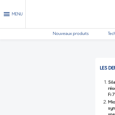
MON COMPTE - MES ABONN
MENU
Nouveaux produits
Tec
LES DE
Sil
rés
Fi 
Mic
syn
spa