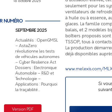
d’utilisation élevée, ce
16 octobre 2025
seulement pour les sys
ventilateurs de refroid
à huile ou à essence, a
ER NUMÉRO
glaces. La famille co
balais, et 2 modèles bi
SEPTEMBRE 2025
boîtiers proposés son
Actualités : OpenGMSL
TSSOP, tous à contacts
– AstaZero
La production démarrera
révolutionne les tests
déjà disponibles auprè
de véhicules autonomes
– Cyber Resilience Act
Dossiers : Electronique
www.melexis.com/ML
Automobile – R&D et
Technologie –
Si vou
Applications : Pourquoi
suivan
la traçabilité…
Version PDF