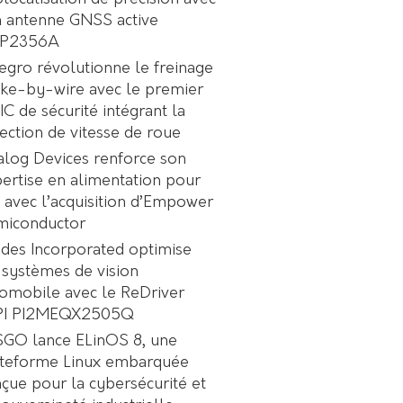
 antenne GNSS active
P2356A
egro révolutionne le freinage
ke-by-wire avec le premier
C de sécurité intégrant la
ection de vitesse de roue
log Devices renforce son
ertise en alimentation pour
A avec l’acquisition d’Empower
miconductor
des Incorporated optimise
 systèmes de vision
omobile avec le ReDriver
PI PI2MEQX2505Q
GO lance ELinOS 8, une
ateforme Linux embarquée
çue pour la cybersécurité et