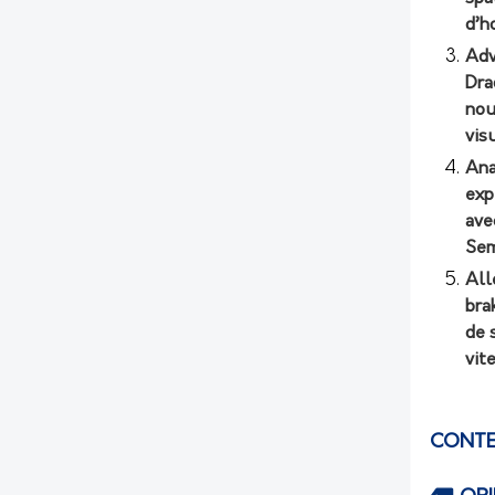
d’h
Adv
Dra
nou
vis
Ana
exp
ave
Sem
All
bra
de 
vit
CONTE