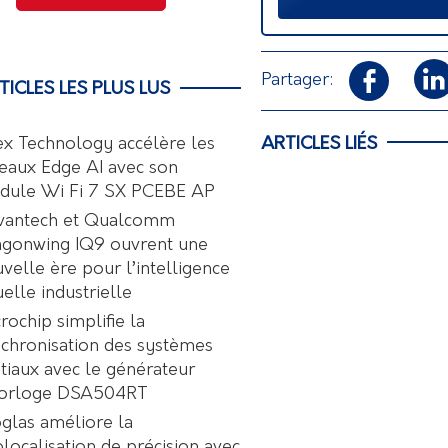
Partager:
TICLES LES PLUS LUS
ARTICLES LIÉS
ex Technology accélère les
eaux Edge AI avec son
dule Wi Fi 7 SX PCEBE AP
vantech et Qualcomm
agonwing IQ9 ouvrent une
velle ère pour l’intelligence
uelle industrielle
rochip simplifie la
chronisation des systèmes
tiaux avec le générateur
horloge DSA504RT
glas améliore la
localisation de précision avec