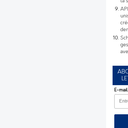
la 
AP
uni
cré
de
Sch
ges
ave
AB
LE
E-mail