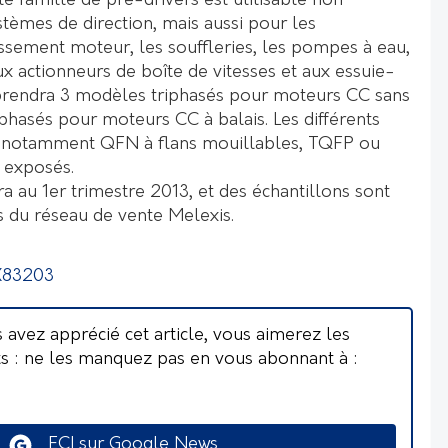
tte famille de pré-drivers est utilisable non
tèmes de direction, mais aussi pour les
issement moteur, les souffleries, les pompes à eau,
ux actionneurs de boîte de vitesses et aux essuie-
mprendra 3 modèles triphasés pour moteurs CC sans
phasés pour moteurs CC à balais. Les différents
t notamment QFN à flans mouillables, TQFP ou
 exposés.
 au 1er trimestre 2013, et des échantillons sont
s du réseau de vente Melexis.
X83203
s avez apprécié cet article, vous aimerez les
ts : ne les manquez pas en vous abonnant à :
ECI sur Google News