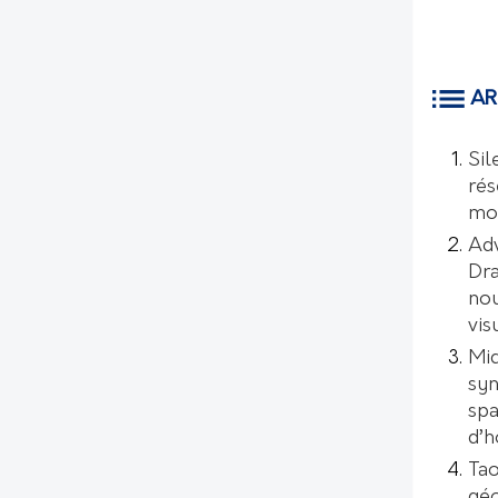
AR
Sil
rés
mo
Ad
Dr
nou
vis
Mic
syn
spa
d’
Tao
géo