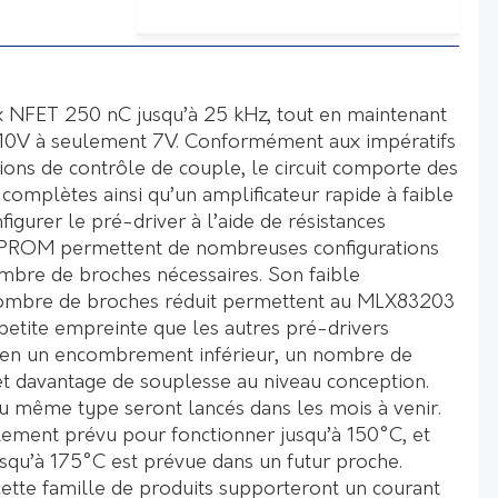
x NFET 250 nC jusqu’à 25 kHz, tout en maintenant
e 10V à seulement 7V. Conformément aux impératifs
ations de contrôle de couple, le circuit comporte des
 complètes ainsi qu’un amplificateur rapide à faible
figurer le pré-driver à l’aide de résistances
EEPROM permettent de nombreuses configurations
ombre de broches nécessaires. Son faible
ombre de broches réduit permettent au MLX83203
petite empreinte que les autres pré-drivers
l en un encombrement inférieur, un nombre de
t davantage de souplesse au niveau conception.
 même type seront lancés dans les mois à venir.
lement prévu pour fonctionner jusqu’à 150°C, et
usqu’à 175°C est prévue dans un futur proche.
tte famille de produits supporteront un courant