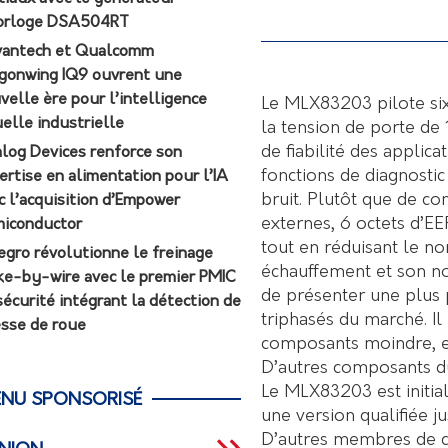
orloge DSA504RT
antech et Qualcomm
gonwing IQ9 ouvrent une
velle ère pour l’intelligence
Le MLX83203 pilote si
uelle industrielle
la tension de porte d
de fiabilité des applic
log Devices renforce son
fonctions de diagnostic
ertise en alimentation pour l’IA
bruit. Plutôt que de con
c l’acquisition d’Empower
externes, 6 octets d’
iconductor
tout en réduisant le n
egro révolutionne le freinage
échauffement et son n
ke-by-wire avec le premier PMIC
de présenter une plus 
sécurité intégrant la détection de
triphasés du marché. I
esse de roue
composants moindre, e
D’autres composants du
Le MLX83203 est initia
NU SPONSORISÉ
une version qualifiée j
D’autres membres de ce