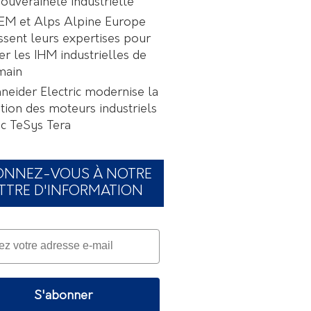
souveraineté industrielle
EM et Alps Alpine Europe
ssent leurs expertises pour
er les IHM industrielles de
main
neider Electric modernise la
tion des moteurs industriels
c TeSys Tera
ONNEZ-VOUS À NOTRE
TTRE D'INFORMATION
S'abonner