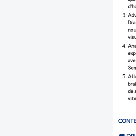
d’h
Adv
Dra
nou
vis
Ana
exp
ave
Sem
All
bra
de 
vit
CONTE