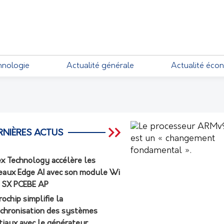
EMENTS
hnologie
Actualité générale
Actualité éco
RNIÈRES ACTUS
ex Technology accélère les
eaux Edge AI avec son module Wi
7 SX PCEBE AP
rochip simplifie la
chronisation des systèmes
tiaux avec le générateur