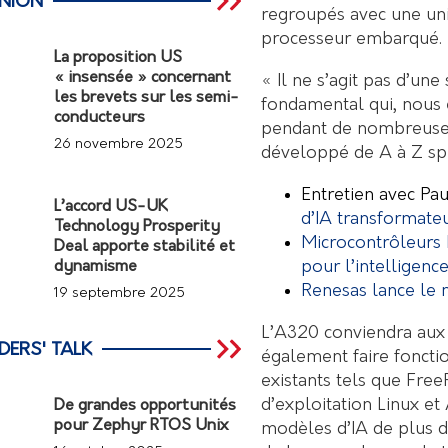
INION
regroupés avec une un
processeur embarqué.
La proposition US
« insensée » concernant
« Il ne s’agit pas d’u
les brevets sur les semi-
fondamental qui, nous 
conducteurs
pendant de nombreuses 
26 novembre 2025
développé de A à Z spé
Entretien avec Pa
L’accord US-UK
d’IA transformate
Technology Prosperity
Microcontrôleurs
Deal apporte stabilité et
pour l’intelligence
dynamisme
Renesas lance le
19 septembre 2025
L’A320 conviendra aux
DERS' TALK
également faire foncti
existants tels que Fre
d’exploitation Linux e
De grandes opportunités
pour Zephyr RTOS Unix
modèles d’IA de plus d