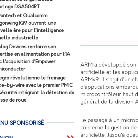
orloge DSA504RT
antech et Qualcomm
gonwing IQ9 ouvrent une
velle ère pour l’intelligence
uelle industrielle
log Devices renforce son
ertise en alimentation pour l’IA
c l’acquisition d’Empower
ARM a développé son p
iconductor
artificielle et les appl
egro révolutionne le freinage
ARMv9. Il s’agit d’un
ke-by-wire avec le premier PMIC
d’applications embarqu
sécurité intégrant la détection de
microcontrôleur haut d
esse de roue
général de la division
Le passage à un microp
NU SPONSORISÉ
concerne la gestion de
artificielle. Jusqu’à 