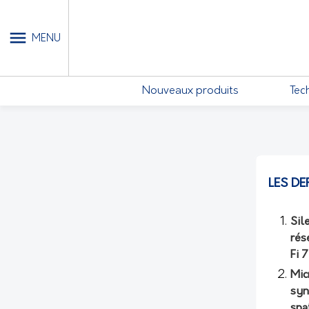
MON COMPTE - MES ABONN
MENU
Nouveaux produits
Tec
LES DE
Sil
rés
Fi 
Mic
syn
spa