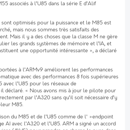
5 associés à l’U85 dans la série E d’Alif
 sont optimisés pour la puissance et le M85 est
ché, mais nous sommes très satisfaits des
nt. Mais il y a des choses que la classe M ne gère
culier les grands systèmes de mémoire et l’IA, et
stituent une opportunité intéressante », a déclaré
pportées à l’ARMv9 améliorent les performances
omatique avec des performances 8 fois supérieures
 avec l’U85 pour les réseaux de
il déclaré. « Nous avons mis à jour le pilote pour
irectement par l’A320 sans qu’il soit nécessaire d’y
ôleur M85.
aison du M85 et de l’U85 comme de l' »endpoint
dge AI avec l’A320 et l’U85. ARM a signé un accord