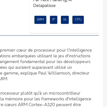
Par Nick Flaherty, A
Delapalisse
ARM
IP
IA
CPU
remier cœur de processeur pour l’intelligence
ications embarquées utilisant le jeu d’instructions
 changement fondamental pour les développeurs
ées qui auraient auparavant utilisé un
e gamme, explique Paul Williamson, directeur
 ARM.
rocesseur plutôt qu’à un microcontrôleur
 la mémoire pour les frameworks d’intelligence
quatre cœurs ARM Cortex-A320 peuvent être