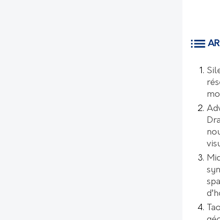
AR
Sil
rés
mo
Ad
Dr
nou
vis
Mic
syn
spa
d’
Tao
géo