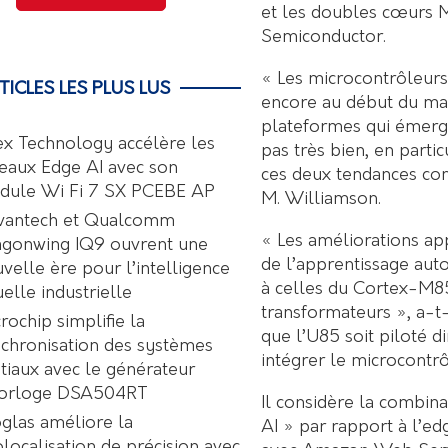
et les doubles cœurs M5
Semiconductor.
« Les microcontrôleurs
TICLES LES PLUS LUS
encore au début du mar
plateformes qui émerge
ex Technology accélère les
pas très bien, en parti
eaux Edge AI avec son
ces deux tendances con
dule Wi Fi 7 SX PCEBE AP
M. Williamson.
vantech et Qualcomm
« Les améliorations a
agonwing IQ9 ouvrent une
de l’apprentissage aut
velle ère pour l’intelligence
à celles du Cortex-M85
uelle industrielle
transformateurs », a-t-
rochip simplifie la
que l’U85 soit piloté d
chronisation des systèmes
intégrer le microcontr
tiaux avec le générateur
horloge DSA504RT
Il considère la combin
glas améliore la
AI » par rapport à l’e
localisation de précision avec