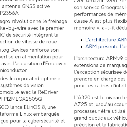
avec Amazon Web Servi
 antenne GNSS active
son service Greegrass 
P2356A
performances de mémoi
classe A est plus flexi
egro révolutionne le freinage
mémoire », a-t-il décl
ke-by-wire avec le premier
C de sécurité intégrant la
L’architecture AR
ection de vitesse de roue
ARM présente l’ar
log Devices renforce son
ertise en alimentation pour
L’architecture ARMv9 o
A avec l’acquisition d’Empower
extensions de marquage
miconductor
l’exception sécurisée 
des Incorporated optimise
prendre en charge des 
 systèmes de vision
pour les cadres d’intelli
omobile avec le ReDriver
L’A320 est le niveau le
PI PI2MEQX2505Q
A725 et jusqu’au cœur
GO lance ELinOS 8, une
processeur être utilisé
ateforme Linux embarquée
grand public aux véhic
çue pour la cybersécurité et
précision et la fabricat