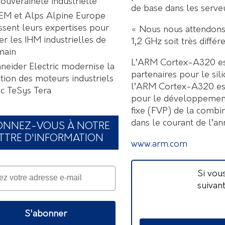
souveraineté industrielle
de base dans les serveu
EM et Alps Alpine Europe
ssent leurs expertises pour
« Nous nous attendons
er les IHM industrielles de
1,2 GHz soit très diffé
main
L’ARM Cortex-A320 es
neider Electric modernise la
partenaires pour le sil
tion des moteurs industriels
l’ARM Cortex-A320 est
c TeSys Tera
pour le développement
fixe (FVP) de la comb
dans le courant de l’an
ONNEZ-VOUS À NOTRE
TTRE D'INFORMATION
www.arm.com
Si vou
suivan
S'abonner