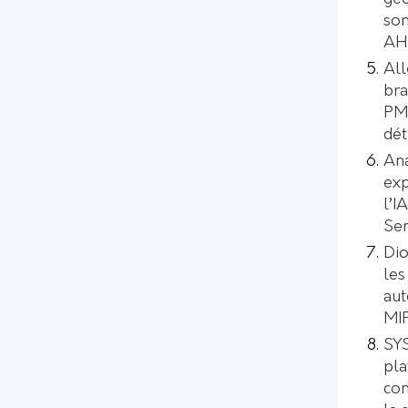
son
AH
All
bra
PMI
dét
Ana
exp
l’I
Se
Dio
les
aut
MI
SYS
pl
con