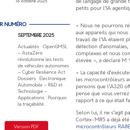
de langage de grande t
16 octobre 2025
petits pour l’IA agentiq
ER NUMÉRO
« Nous ne pourrons réal
aux appareils qui nous 
SEPTEMBRE 2025
travail de l’IA étaient 
détection d’anomalies,
Actualités : OpenGMSL
complexes et nous con
– AstaZero
révolutionne les tests
élevée », a déclaré M.
de véhicules autonomes
« La capacité d’exécu
– Cyber Resilience Act
Dossiers : Electronique
les microcontrôleurs a
Automobile – R&D et
pensons que l’A320 offr
Technologie –
pense que vous verrez
Applications : Pourquoi
rapport à ce qui était 
la traçabilité…
Selon lui, il ne s’agit
Cortex-M85 a déjà été 
microcontrôleurs RA8E
Version PDF