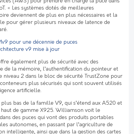
ces (AWS) pour prendre en charge la puce dans
IoT. « Les systèmes dotés de meilleures
re deviennent de plus en plus nécessaires et la
ble pour gérer plusieurs niveaux de latence de
aré.
Mv9 pour une décennie de puces
chitecture v9 mise à jour
ffre également plus de sécurité avec des
 de la mémoire, l’authentification du pointeur et
de niveau 2 dans le bloc de sécurité TrustZone pour
conteneurs plus sécurisés qui sont souvent utilisés
gence artificielle.
 plus bas de la famille V9, qui s’étend aux A520 et
 haut de gamme X925. Williamson voit le
 dans des puces qui vont des produits portables
ules autonomes, en passant par l’agriculture de
ion intelligente, ainsi que dans la gestion des cartes