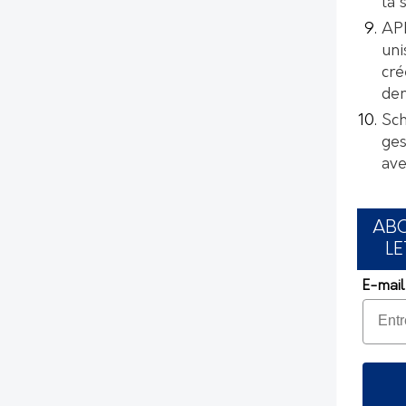
la 
AP
uni
cré
de
Sch
ges
ave
AB
LE
E-mail