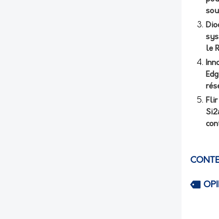
sou
Dio
sys
le 
Inn
Edg
rés
Fli
Si2
con
CONTE
OP