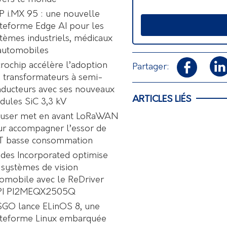
 i.MX 95 : une nouvelle
teforme Edge AI pour les
tèmes industriels, médicaux
automobiles
rochip accélère l’adoption
Partager:
 transformateurs à semi-
ducteurs avec ses nouveaux
ARTICLES LIÉS
ules SiC 3,3 kV
user met en avant LoRaWAN
r accompagner l’essor de
oT basse consommation
des Incorporated optimise
 systèmes de vision
omobile avec le ReDriver
PI PI2MEQX2505Q
GO lance ELinOS 8, une
ateforme Linux embarquée