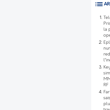
AR
Tel
Pri
la 
opé
Epl
num
red
l’i
Key
sim
MMI
RF 
Far
sai
plu
tra