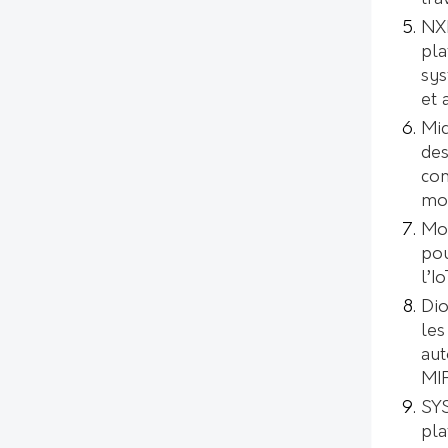
NXP
pla
sys
et 
Mic
des
con
mod
Mo
pou
l’I
Dio
les
aut
MI
SYS
pl