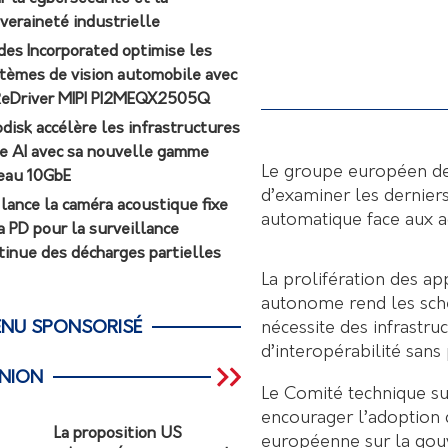
veraineté industrielle
des Incorporated optimise les
tèmes de vision automobile avec
ReDriver MIPI PI2MEQX2505Q
odisk accélère les infrastructures
e AI avec sa nouvelle gamme
Le groupe européen de
eau 10GbE
d’examiner les dernie
r lance la caméra acoustique fixe
automatique face aux ag
a PD pour la surveillance
tinue des décharges partielles
La prolifération des appl
autonome rend les sch
nécessite des infrastr
NU SPONSORISÉ
d’interopérabilité sans
INION
Le Comité technique su
encourager l’adoption 
La proposition US
européenne sur la gou