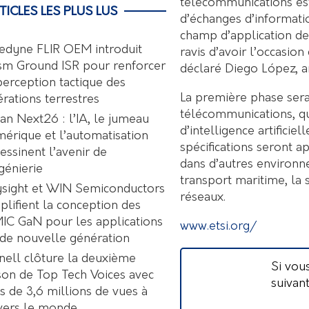
télécommunications est
TICLES LES PLUS LUS
d’échanges d’information
champ d’application de
edyne FLIR OEM introduit
ravis d’avoir l’occasion
sm Ground ISR pour renforcer
déclaré Diego López, a
perception tactique des
La première phase sera
rations terrestres
télécommunications, qui
an Next26 : l’IA, le jumeau
d’intelligence artificie
érique et l’automatisation
spécifications seront ap
essinent l’avenir de
dans d’autres environne
ngénierie
transport maritime, la s
sight et WIN Semiconductors
réseaux.
plifient la conception des
C GaN pour les applications
www.etsi.org/
de nouvelle génération
nell clôture la deuxième
Si vou
son de Top Tech Voices avec
suivan
s de 3,6 millions de vues à
vers le monde