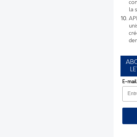
con
la 
AP
uni
cré
de
AB
LE
E-mail