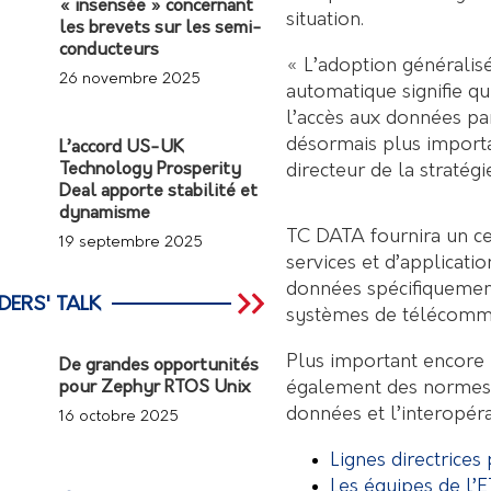
« insensée » concernant
situation.
les brevets sur les semi-
conducteurs
« L’adoption généralisée
26 novembre 2025
automatique signifie q
l’accès aux données par
désormais plus importa
L’accord US-UK
directeur de la stratégi
Technology Prosperity
Deal apporte stabilité et
dynamisme
TC DATA fournira un cen
19 septembre 2025
services et d’applicat
données spécifiquement 
DERS' TALK
systèmes de télécommun
Plus important encore 
De grandes opportunités
également des normes t
pour Zephyr RTOS Unix
données et l’interopéra
16 octobre 2025
Lignes directrice
Les équipes de l’E