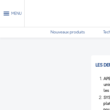
MON COMPTE - MES ABONN
MENU
Nouveaux produits
Tec
LES DE
APE
uni
les
SYS
pla
pou