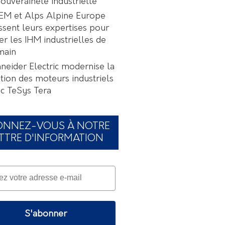
souveraineté industrielle
EM et Alps Alpine Europe
ssent leurs expertises pour
er les IHM industrielles de
main
neider Electric modernise la
tion des moteurs industriels
c TeSys Tera
ONNEZ-VOUS À NOTRE
TTRE D'INFORMATION
S'abonner