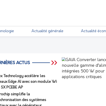
EMENTS
hnologie
Actualité générale
Actualité éco
RNIÈRES ACTUS
ex Technology accélère les
eaux Edge AI avec son module Wi
7 SX PCEBE AP
rochip simplifie la
chronisation des systèmes
tiaux avec le générateur