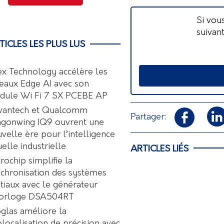
Si vou
suivan
TICLES LES PLUS LUS
ex Technology accélère les
eaux Edge AI avec son
dule Wi Fi 7 SX PCEBE AP
vantech et Qualcomm
Partager:
agonwing IQ9 ouvrent une
velle ère pour l’intelligence
uelle industrielle
ARTICLES LIÉS
rochip simplifie la
chronisation des systèmes
tiaux avec le générateur
horloge DSA504RT
glas améliore la
localisation de précision avec