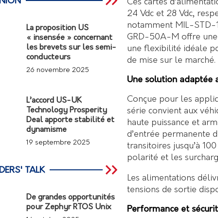
INION
Ces cartes d’alimentat
24 Vdc et 28 Vdc, respe
notamment MIL-STD-12
La proposition US
GRD-50A-M offre une in
« insensée » concernant
les brevets sur les semi-
une flexibilité idéale p
conducteurs
de mise sur le marché.
26 novembre 2025
Une solution adaptée
Conçue pour les applica
L’accord US-UK
série convient aux véhi
Technology Prosperity
Deal apporte stabilité et
haute puissance et arm
dynamisme
d’entrée permanente de
19 septembre 2025
transitoires jusqu’à 100
polarité et les surcharg
DERS' TALK
Les alimentations déli
tensions de sortie disp
De grandes opportunités
pour Zephyr RTOS Unix
Performance et sécuri