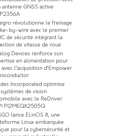
 antenne GNSS active
P2356A
egro révolutionne le freinage
ke-by-wire avec le premier
C de sécurité intégrant la
ection de vitesse de roue
log Devices renforce son
ertise en alimentation pour
A avec l’acquisition d’Empower
miconductor
des Incorporated optimise
 systèmes de vision
omobile avec le ReDriver
PI PI2MEQX2505Q
GO lance ELinOS 8, une
ateforme Linux embarquée
çue pour la cybersécurité et