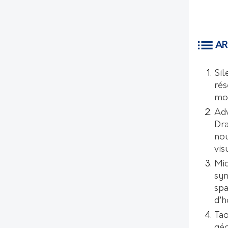
AR
Sil
rés
mo
Ad
Dr
nou
vis
Mic
syn
spa
d’
Tao
géo