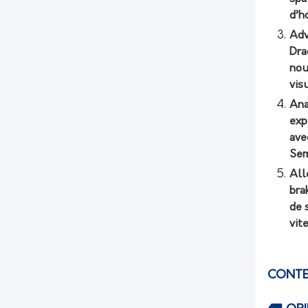
d’h
Adv
Dra
nou
vis
Ana
exp
ave
Sem
All
bra
de 
vit
CONTE