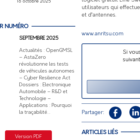
logiciel gratuit Line S
16 octobre 2025
utilisateurs qui effec
et d’antennes.
ER NUMÉRO
www.anritsu.com
SEPTEMBRE 2025
Actualités : OpenGMSL
Si vou
– AstaZero
suivan
révolutionne les tests
de véhicules autonomes
– Cyber Resilience Act
Dossiers : Electronique
Automobile – R&D et
Technologie –
Applications : Pourquoi
Partager:
la traçabilité…
ARTICLES LIÉS
Version PDF