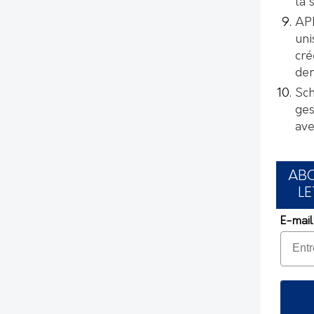
la 
AP
uni
cré
de
Sch
ges
ave
AB
LE
E-mail