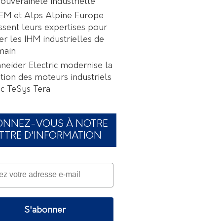
souveraineté industrielle
EM et Alps Alpine Europe
ssent leurs expertises pour
er les IHM industrielles de
main
neider Electric modernise la
tion des moteurs industriels
c TeSys Tera
ONNEZ-VOUS À NOTRE
TTRE D'INFORMATION
S'abonner