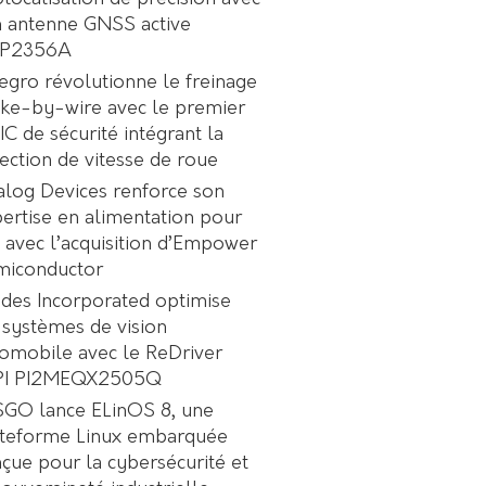
 antenne GNSS active
P2356A
egro révolutionne le freinage
ke-by-wire avec le premier
C de sécurité intégrant la
ection de vitesse de roue
log Devices renforce son
ertise en alimentation pour
A avec l’acquisition d’Empower
miconductor
des Incorporated optimise
 systèmes de vision
omobile avec le ReDriver
PI PI2MEQX2505Q
GO lance ELinOS 8, une
ateforme Linux embarquée
çue pour la cybersécurité et