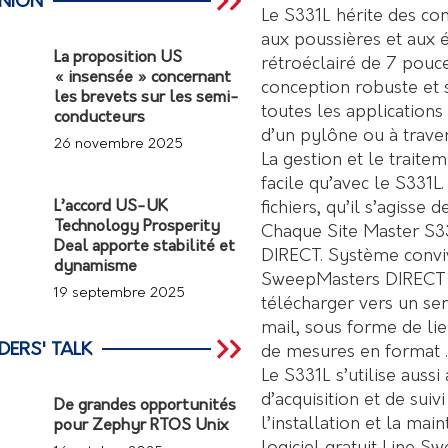
INION
Le S331L hérite des con
aux poussières et aux é
La proposition US
rétroéclairé de 7 pouc
« insensée » concernant
conception robuste et 
les brevets sur les semi-
toutes les applications 
conducteurs
d’un pylône ou à traver
26 novembre 2025
La gestion et le traite
facile qu’avec le S331L
fichiers, qu’il s’agisse
L’accord US-UK
Technology Prosperity
Chaque Site Master S33
Deal apporte stabilité et
DIRECT. Système conviv
dynamisme
SweepMasters DIRECT p
19 septembre 2025
télécharger vers un se
mail, sous forme de lie
DERS' TALK
de mesures en format .
Le S331L s’utilise auss
d’acquisition et de sui
De grandes opportunités
l’installation et la mai
pour Zephyr RTOS Unix