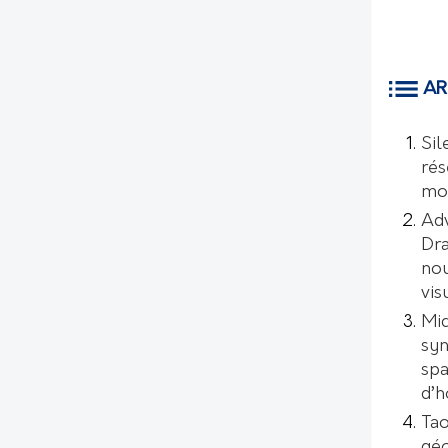
AR
Sil
rés
mo
Ad
Dr
nou
vis
Mic
syn
spa
d’
Tao
géo