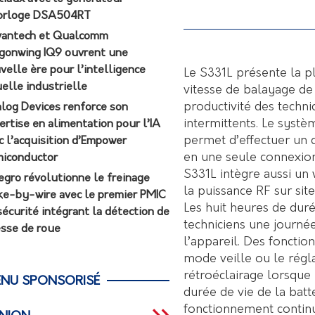
orloge DSA504RT
antech et Qualcomm
gonwing IQ9 ouvrent une
velle ère pour l’intelligence
Le S331L présente la pl
uelle industrielle
vitesse de balayage de
productivité des techni
log Devices renforce son
intermittents. Le systè
ertise en alimentation pour l’IA
permet d’effectuer un 
c l’acquisition d’Empower
en une seule connexion,
iconductor
S331L intègre aussi un
egro révolutionne le freinage
la puissance RF sur site
ke-by-wire avec le premier PMIC
Les huit heures de duré
sécurité intégrant la détection de
techniciens une journée
esse de roue
l’appareil. Des foncti
mode veille ou le régl
rétroéclairage lorsque 
NU SPONSORISÉ
durée de vie de la batt
fonctionnement continu