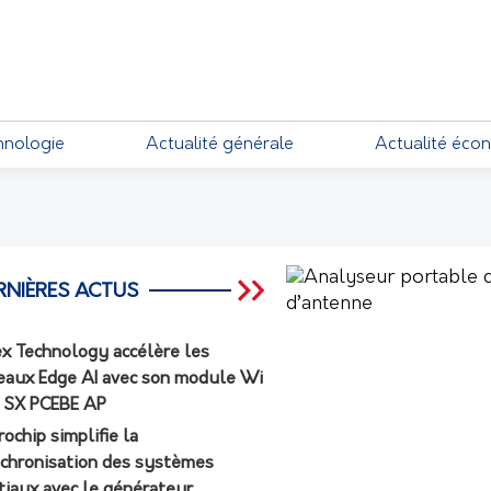
EMENTS
hnologie
Actualité générale
Actualité éco
RNIÈRES ACTUS
ex Technology accélère les
eaux Edge AI avec son module Wi
7 SX PCEBE AP
rochip simplifie la
chronisation des systèmes
tiaux avec le générateur