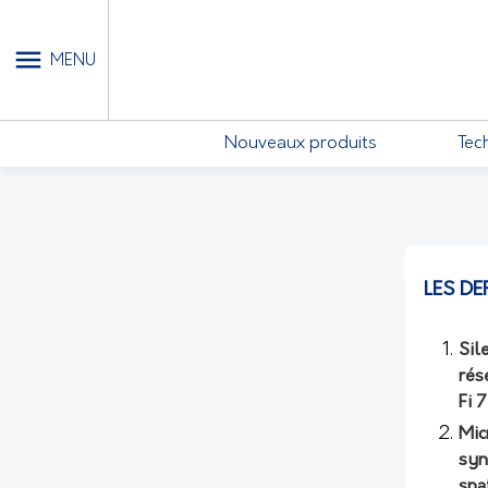
MON COMPTE - MES ABONN
MENU
Nouveaux produits
Tec
LES DE
Sil
rés
Fi 
Mic
syn
spa