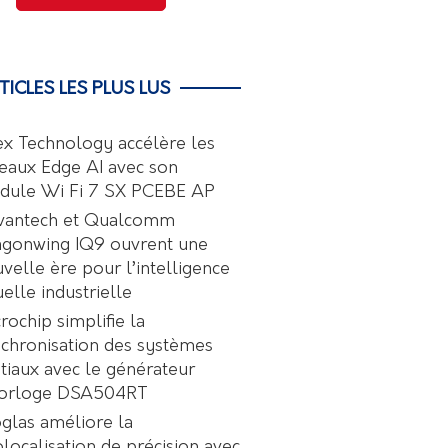
TICLES LES PLUS LUS
ex Technology accélère les
eaux Edge AI avec son
dule Wi Fi 7 SX PCEBE AP
vantech et Qualcomm
agonwing IQ9 ouvrent une
velle ère pour l’intelligence
uelle industrielle
rochip simplifie la
chronisation des systèmes
tiaux avec le générateur
horloge DSA504RT
glas améliore la
localisation de précision avec