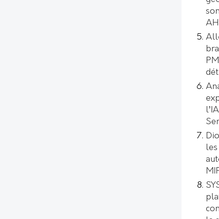
son
AH
All
bra
PMI
dét
Ana
exp
l’I
Se
Dio
les
aut
MI
SYS
pl
con