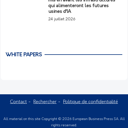
mis en avant les infrastructures
qui alimenteront les futures
usines d’IA
24 juillet 2026
WHITE PAPERS
Contact
Rechercher
Politique de confidentialité
All material on this site Copyright © 2026 European Business Press SA. All
rights reserved.