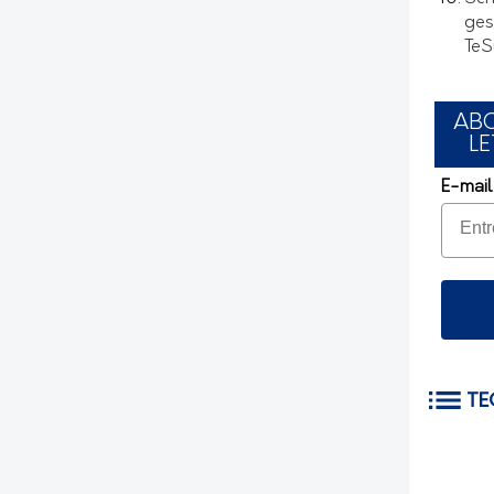
ges
TeS
AB
LE
E-mail
TE