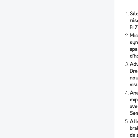
Sil
rés
Fi 
Mic
syn
spa
d’h
Adv
Dra
nou
vis
Ana
exp
ave
Sem
All
bra
de 