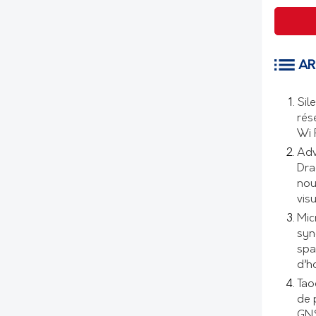
AR
Sil
rés
Wi 
Adv
Dra
nou
visu
Mic
syn
spa
d’h
Tao
de 
GNS