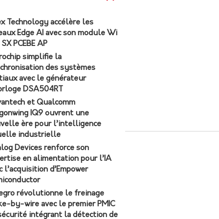
ex Technology accélère les
eaux Edge AI avec son module Wi
7 SX PCEBE AP
rochip simplifie la
chronisation des systèmes
tiaux avec le générateur
orloge DSA504RT
antech et Qualcomm
gonwing IQ9 ouvrent une
velle ère pour l’intelligence
uelle industrielle
log Devices renforce son
ertise en alimentation pour l’IA
c l’acquisition d’Empower
iconductor
egro révolutionne le freinage
ke-by-wire avec le premier PMIC
sécurité intégrant la détection de