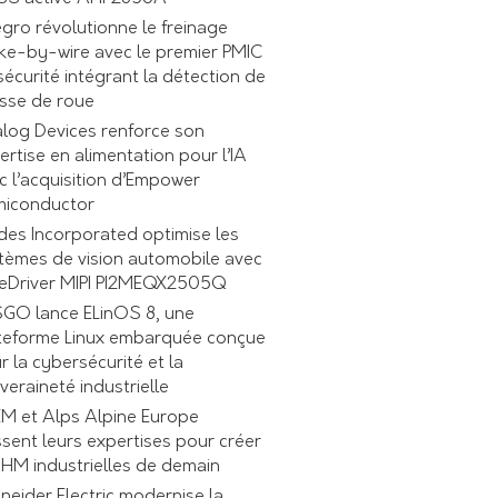
egro révolutionne le freinage
ke-by-wire avec le premier PMIC
sécurité intégrant la détection de
esse de roue
log Devices renforce son
ertise en alimentation pour l’IA
c l’acquisition d’Empower
iconductor
des Incorporated optimise les
tèmes de vision automobile avec
ReDriver MIPI PI2MEQX2505Q
GO lance ELinOS 8, une
teforme Linux embarquée conçue
r la cybersécurité et la
veraineté industrielle
M et Alps Alpine Europe
ssent leurs expertises pour créer
 IHM industrielles de demain
neider Electric modernise la