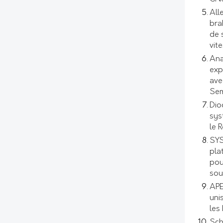
All
bra
de 
vit
Ana
exp
ave
Sem
Dio
sys
le 
SYS
pla
pou
sou
APE
uni
les
Sch