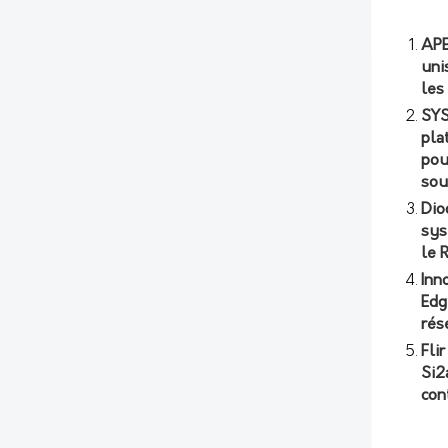
APE
uni
les
SYS
pla
pou
sou
Dio
sys
le 
Inn
Edg
rés
Fli
Si2
con