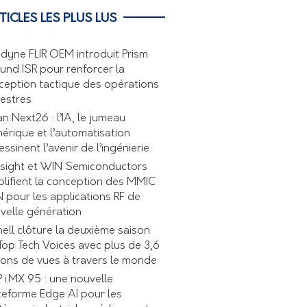
TICLES LES PLUS LUS
edyne FLIR OEM introduit Prism
und ISR pour renforcer la
ception tactique des opérations
restres
an Next26 : l’IA, le jumeau
érique et l’automatisation
essinent l’avenir de l’ingénierie
sight et WIN Semiconductors
plifient la conception des MMIC
 pour les applications RF de
velle génération
nell clôture la deuxième saison
Top Tech Voices avec plus de 3,6
lions de vues à travers le monde
 i.MX 95 : une nouvelle
teforme Edge AI pour les