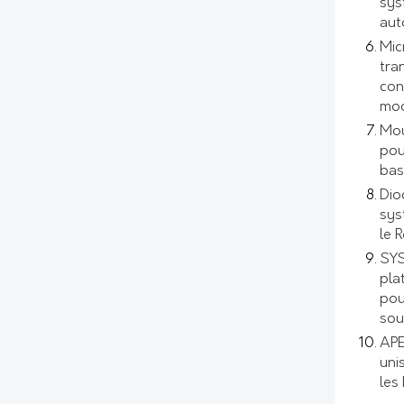
sys
aut
Mic
tra
con
mod
Mou
pou
bas
Dio
sys
le 
SYS
pla
pou
sou
APE
uni
les