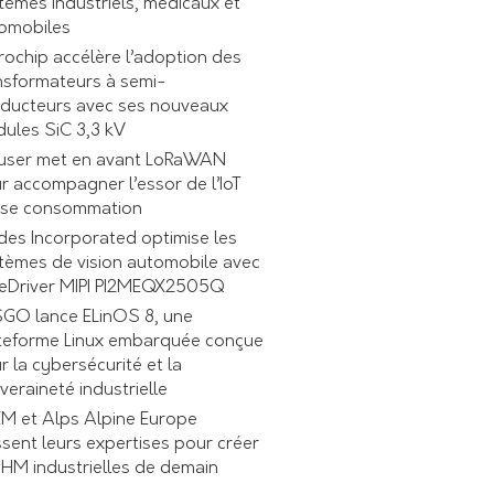
tèmes industriels, médicaux et
omobiles
rochip accélère l’adoption des
nsformateurs à semi-
ducteurs avec ses nouveaux
ules SiC 3,3 kV
ser met en avant LoRaWAN
r accompagner l’essor de l’IoT
se consommation
des Incorporated optimise les
tèmes de vision automobile avec
ReDriver MIPI PI2MEQX2505Q
GO lance ELinOS 8, une
teforme Linux embarquée conçue
r la cybersécurité et la
veraineté industrielle
M et Alps Alpine Europe
ssent leurs expertises pour créer
 IHM industrielles de demain