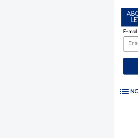
AB
LE
E-mail
NO