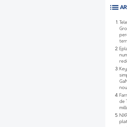
AR
Tel
Gro
per
ter
Epl
num
red
Key
sim
GaN
nou
Far
de 
mil
NXP
pla