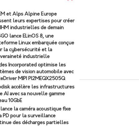
M et Alps Alpine Europe
ssent leurs expertises pour créer
 IHM industrielles de demain
GO lance ELinOS 8, une
teforme Linux embarquée conçue
r la cybersécurité et la
veraineté industrielle
des Incorporated optimise les
tèmes de vision automobile avec
ReDriver MIPI PI2MEQX2505Q
odisk accélère les infrastructures
e AI avec sa nouvelle gamme
eau 10GbE
r lance la caméra acoustique fixe
a PD pour la surveillance
tinue des décharges partielles