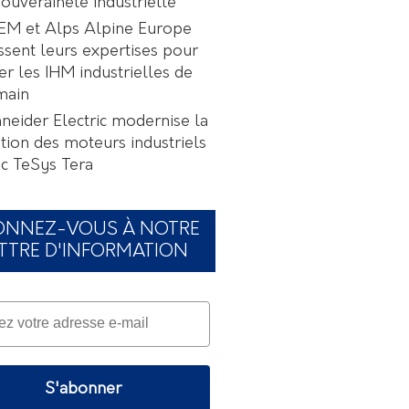
souveraineté industrielle
EM et Alps Alpine Europe
ssent leurs expertises pour
er les IHM industrielles de
main
neider Electric modernise la
tion des moteurs industriels
c TeSys Tera
ONNEZ-VOUS À NOTRE
TTRE D'INFORMATION
S'abonner