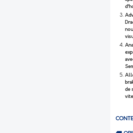
d’h
Adv
Dra
nou
vis
Ana
exp
ave
Sem
All
bra
de 
vit
CONTE