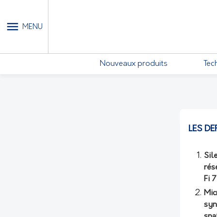
MON COMPTE - MES ABONN
MENU
Nouveaux produits
Tec
LES DE
Sil
rés
Fi 
Mic
syn
spa