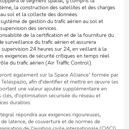
loppera le segment spatial, y compris la
ème, la construction des satellites et des charges
e au sol et la collecte des données.
 système de gestion du trafic aérien au sol et
 supervision des services.
nsabilité de la certification et de la fourniture du
de surveillance du trafic aérien et assurera
a supervision 24 heures sur 24, en veillant à la
s exigences de sécurité critiques en temps réel
le du trafic aérien (Air Traffic Control).
ieront également sur la Space Alliance* formée par
Telespazio, afin d’identifier et mettre en œuvre les
portant une valeur ajoutée supplémentaire en
clés, d’optimisation sécurisée du réseau et
ices durables.
tégral répondra aux exigences rigoureuses,
de latence, de couverture et de normes de
rganisation de l’aviation civile internationale (OACI)