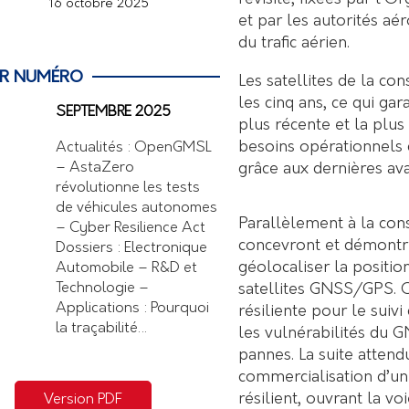
16 octobre 2025
et par les autorités aér
du trafic aérien.
ER NUMÉRO
Les satellites de la co
les cinq ans, ce qui ga
SEPTEMBRE 2025
plus récente et la plus
besoins opérationnels d
Actualités : OpenGMSL
grâce aux dernières av
– AstaZero
révolutionne les tests
de véhicules autonomes
Parallèlement à la const
– Cyber Resilience Act
concevront et démontr
Dossiers : Electronique
géolocaliser la positi
Automobile – R&D et
satellites GNSS/GPS. 
Technologie –
Applications : Pourquoi
résiliente pour le suiv
la traçabilité…
les vulnérabilités du 
pannes. La suite attend
commercialisation d’un
résilient, ouvrant la vo
Version PDF