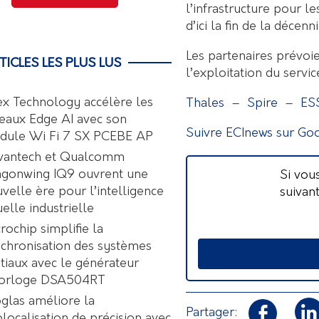
l’infrastructure pour l
d’ici la fin de la décenni
Les partenaires prévoie
TICLES LES PLUS LUS
l’exploitation du servic
ex Technology accélère les
Thales
–
Spire
–
ES
eaux Edge AI avec son
Suivre ECInews sur Go
dule Wi Fi 7 SX PCEBE AP
vantech et Qualcomm
agonwing IQ9 ouvrent une
Si vou
velle ère pour l’intelligence
suivan
uelle industrielle
rochip simplifie la
chronisation des systèmes
tiaux avec le générateur
horloge DSA504RT
glas améliore la
Partager:
localisation de précision avec