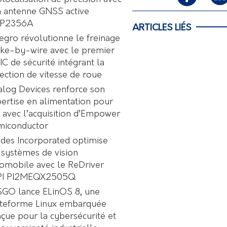
 antenne GNSS active
P2356A
ARTICLES LIÉS
egro révolutionne le freinage
ke-by-wire avec le premier
C de sécurité intégrant la
ection de vitesse de roue
log Devices renforce son
ertise en alimentation pour
A avec l’acquisition d’Empower
miconductor
des Incorporated optimise
 systèmes de vision
omobile avec le ReDriver
PI PI2MEQX2505Q
GO lance ELinOS 8, une
ateforme Linux embarquée
çue pour la cybersécurité et