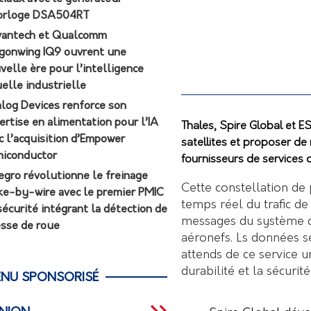
orloge DSA504RT
antech et Qualcomm
gonwing IQ9 ouvrent une
velle ère pour l’intelligence
uelle industrielle
log Devices renforce son
ertise en alimentation pour l’IA
Thales, Spire Global et E
c l’acquisition d’Empower
satellites et proposer d
iconductor
fournisseurs de services
egro révolutionne le freinage
Cette constellation de 
ke-by-wire avec le premier PMIC
temps réel du trafic de
sécurité intégrant la détection de
messages du système d
esse de roue
aéronefs. Ls données s
attends de ce service u
durabilité et la sécurit
NU SPONSORISÉ