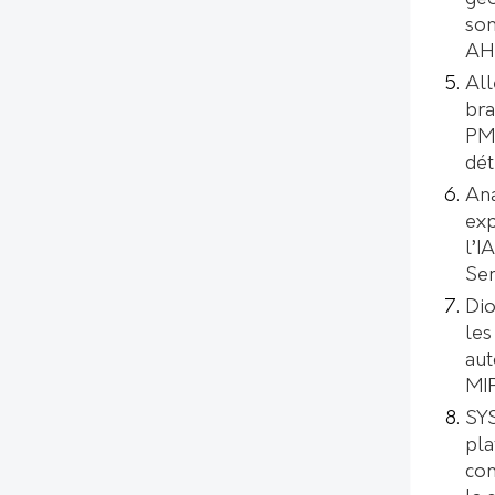
son
AH
All
bra
PMI
dét
Ana
exp
l’I
Se
Dio
les
aut
MI
SYS
pl
con