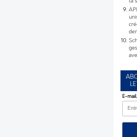
la 
AP
uni
cré
de
Sch
ges
ave
AB
LE
E-mail