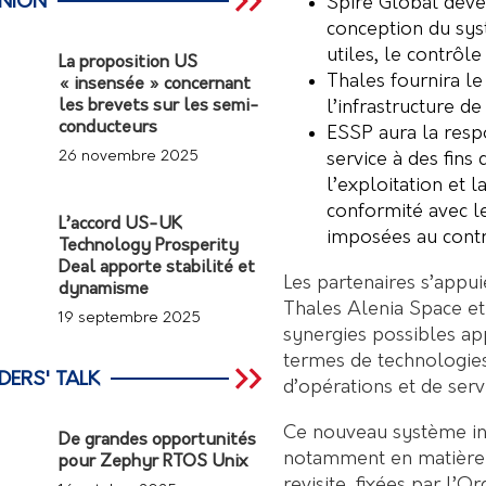
INION
Spire Global déve
conception du syst
utiles, le contrôl
La proposition US
Thales fournira le
« insensée » concernant
l’infrastructure de
les brevets sur les semi-
conducteurs
ESSP aura la respo
26 novembre 2025
service à des fins 
l’exploitation et l
conformité avec le
L’accord US-UK
imposées au contrô
Technology Prosperity
Deal apporte stabilité et
Les partenaires s’appu
dynamisme
Thales Alenia Space et 
19 septembre 2025
synergies possibles ap
termes de technologies 
DERS' TALK
d’opérations et de serv
Ce nouveau système in
De grandes opportunités
notamment en matière 
pour Zephyr RTOS Unix
revisite, fixées par l’O