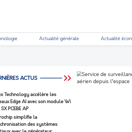
EMENTS
hnologie
Actualité générale
Actualité éco
RNIÈRES ACTUS
ex Technology accélère les
eaux Edge AI avec son module Wi
7 SX PCEBE AP
rochip simplifie la
chronisation des systèmes
tiaux avec le générateur