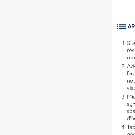
AR
Sil
rés
mo
Ad
Dr
nou
vis
Mic
syn
spa
d’
Tao
géo