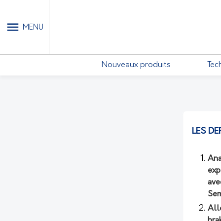
MON COMPTE - MES ABONN
MENU
Nouveaux produits
Tec
LES DE
Ana
exp
ave
Sem
All
bra