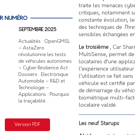
traite les menaces cybe
critiques, notamment s
ER NUMÉRO
constante évolution, les
des techniques de
Thre
SEPTEMBRE 2025
sensibles échangées ent
Actualités : OpenGMSL
Le troisième
, Car Shar
– AstaZero
MultiSense, permet de v
révolutionne les tests
locataires d’une applica
de véhicules autonomes
– Cyber Resilience Act
l’expérience utilisateu
Dossiers : Electronique
l’utilisation se fait san
Automobile – R&D et
véhicule est certifié pa
Technologie –
de démarrage du véhicu
Applications : Pourquoi
biométrique multi-facteu
la traçabilité…
locataire validé.
Les neuf Starups
:
Version PDF