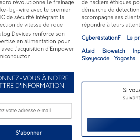
de hackers éthiques po
egro révolutionne le freinage
démarche de détection d
ke-by-wire avec le premier
accompagne ses clients
C de sécurité intégrant la
répondre à leurs attente
ection de vitesse de roue
log Devices renforce son
Cyber@stationF
Le p
ertise en alimentation pour
A avec l’acquisition d’Empower
Alsid
Biowatch
In
miconductor
Skeyecode
Yogosha
ONNEZ-VOUS À NOTRE
TTRE D'INFORMATION
Si vou
suivan
S'abonner