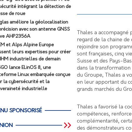
sécurité intégrant la détection de
esse de roue
glas améliore la géolocalisation
précision avec son antenne GNSS
Thales a accompagné p
ive AHP2356A
regard de la chaine de
M et Alps Alpine Europe
rejoindre son program
ssent leurs expertises pour créer
sont françaises, cinq v
 IHM industrielles de demain
Suisse et des Pays-Bas
dans la transformation 
GO lance ELinOS 8, une
du Groupe, Thales a v
teforme Linux embarquée conçue
en leur apportant du co
r la cybersécurité et la
grands marchés du Gro
veraineté industrielle
Thales a favorisé la co
NU SPONSORISÉ
compétences, renforcer 
complémentarité, certa
INION
des démonstrateurs con