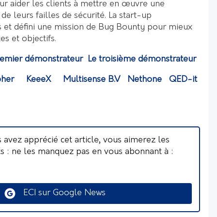
ur aider les clients à mettre en œuvre une
e leurs failles de sécurité. La start-up
 et défini une mission de Bug Bounty pour mieux
s et objectifs.
remier démonstrateur
Le troisième démonstrateur
pher
KeeeX
Multisense B.V
Nethone
QED-it
s avez apprécié cet article, vous aimerez les
ts : ne les manquez pas en vous abonnant à :
ECI sur Google News