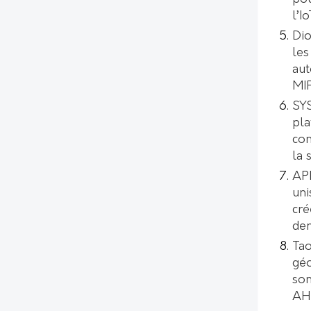
l’I
Dio
les
aut
MI
SYS
pl
con
la 
AP
uni
cré
de
Tao
géo
son
AH