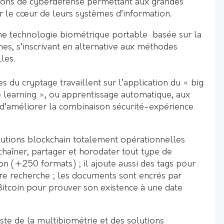
ions de cyberdéfense permettant aux grandes
er le cœur de leurs systèmes d’information.
 technologie biométrique portable basée sur la
es, s’inscrivant en alternative aux méthodes
lles.
es du cryptage travaillent sur l’application du « big
 learning », ou apprentissage automatique, aux
 d’améliorer la combinaison sécurité-expérience
utions blockchain totalement opérationnelles
 chaîner, partager et horodater tout type de
on (+250 formats) ; il ajoute aussi des tags pour
e recherche ; les documents sont encrés par
Bitcoin pour prouver son existence à une date
liste de la multibiométrie et des solutions