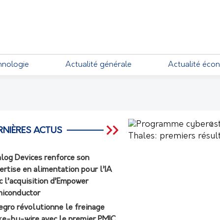
EMENTS
hnologie
Actualité générale
Actualité éco
RNIÈRES ACTUS
log Devices renforce son
ertise en alimentation pour l’IA
c l’acquisition d’Empower
iconductor
egro révolutionne le freinage
ke-by-wire avec le premier PMIC