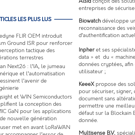
Alsid
conçoit des solut
entreprises de sécuris
TICLES LES PLUS LUS
Biowatch
développe une
reconnaissance des vein
d’authentification actue
edyne FLIR OEM introduit
sm Ground ISR pour renforcer
Inpher
et ses spécialist
perception tactique des
data » et du « machine
rations terrestres
données cryptées, afin
an Next26 : l’IA, le jumeau
utilisateur ;
érique et l’automatisation
essinent l’avenir de
KeeeX
propose des sol
ngénierie
pour sécuriser, signer,
sight et WIN Semiconductors
document sans altérati
plifient la conception des
permettre une meilleur
C GaN pour les applications
défaut sur la Blockain 
de nouvelle génération
donnée.
user met en avant LoRaWAN
Multisense B.V
, spécia
r accompagner l’essor de