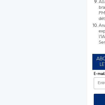
All
bra
PMI
dét
Ana
exp
l’I
Se
AB
LE
E-mail