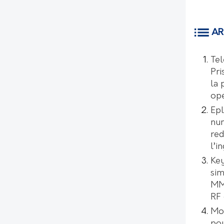
AR
Tel
Pri
la 
opé
Epl
num
red
l’i
Key
sim
MMI
RF 
Mo
pou