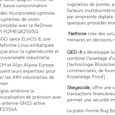
logicielles de pointe,
oT basse consommation
facteurs multibiométriq
des Incorporated optimise
par empreinte digitale
 systèmes de vision
quelques procédés brev
omobile avec le ReDriver
PI PI2MEQX2505Q
Nethone
crée des solu
GO lance ELinOS 8, une
menaces en décisions r
ateforme Linux embarquée
çue pour la cybersécurité et
QED-it
a développé la
souveraineté industrielle
combine l’avantage d’u
(technologie Blockchain
EM et Alps Alpine Europe
commerciales, de fourn
ssent leurs expertises pour
Knowledge Proof) ;
er les IHM industrielles de
main
Skeyecode
, offre une 
glas améliore la
transactions financières 
localisation de précision avec
permet une sécurité im
 antenne GNSS active
P2356A
La plate-forme Bug B