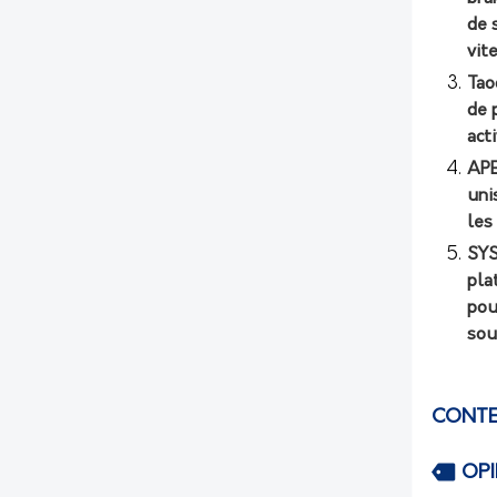
de 
vit
Tao
de 
act
APE
uni
les
SYS
pla
pou
sou
CONTE
OP