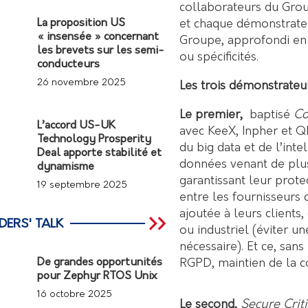
collaborateurs du Gro
et chaque démonstrate
La proposition US
« insensée » concernant
Groupe, approfondi en
les brevets sur les semi-
ou spécificités.
conducteurs
26 novembre 2025
Les trois démonstrateu
Le premier,
baptisé
Co
L’accord US-UK
avec KeeX, Inpher et QE
Technology Prosperity
du big data et de l’inte
Deal apporte stabilité et
données venant de plus
dynamisme
garantissant leur prote
19 septembre 2025
entre les fournisseurs 
ajoutée à leurs clients
DERS' TALK
ou industriel (éviter 
nécessaire). Et ce, san
RGPD, maintien de la co
De grandes opportunités
pour Zephyr RTOS Unix
16 octobre 2025
Le second,
Secure
Crit