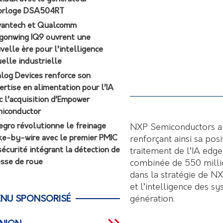
orloge DSA504RT
antech et Qualcomm
gonwing IQ9 ouvrent une
velle ère pour l’intelligence
uelle industrielle
log Devices renforce son
ertise en alimentation pour l’IA
c l’acquisition d’Empower
iconductor
egro révolutionne le freinage
NXP Semiconductors a fin
ke-by-wire avec le premier PMIC
renforçant ainsi sa pos
sécurité intégrant la détection de
traitement de l’IA edge
esse de roue
combinée de 550 milli
dans la stratégie de NX
et l’intelligence des s
génération.
NU SPONSORISÉ