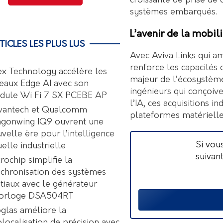
croissante de prise de 
systèmes embarqués.
L’avenir de la mobili
TICLES LES PLUS LUS
Avec Aviva Links qui am
renforce les capacités 
ex Technology accélère les
majeur de l’écosystème 
eaux Edge AI avec son
ingénieurs qui conçoive
dule Wi Fi 7 SX PCEBE AP
l’IA, ces acquisitions i
vantech et Qualcomm
plateformes matérielles
agonwing IQ9 ouvrent une
velle ère pour l’intelligence
Si vou
uelle industrielle
suivan
rochip simplifie la
chronisation des systèmes
tiaux avec le générateur
horloge DSA504RT
glas améliore la
localisation de précision avec