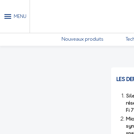
MON COMPTE - MES ABONN
MENU
Nouveaux produits
Tec
LES DE
Sil
rés
Fi 
Mic
syn
spa