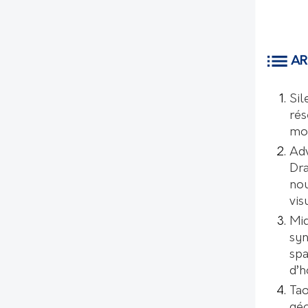
AR
Sil
rés
mo
Ad
Dr
nou
vis
Mic
syn
spa
d’
Tao
géo