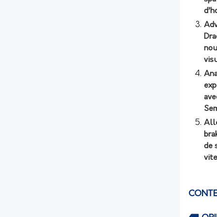
d’h
Adv
Dra
nou
vis
Ana
exp
ave
Sem
All
bra
de 
vit
CONTE