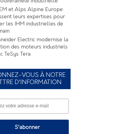
souveraineté industrielle
EM et Alps Alpine Europe
ssent leurs expertises pour
er les IHM industrielles de
main
neider Electric modernise la
tion des moteurs industriels
c TeSys Tera
ONNEZ-VOUS À NOTRE
TTRE D'INFORMATION
S'abonner