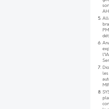
son
AH
All
bra
PMI
dét
Ana
exp
l’I
Se
Dio
les
aut
MI
SYS
pl
con