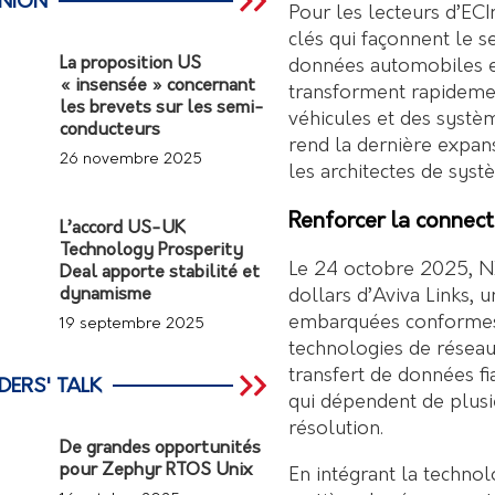
INION
Pour les lecteurs d’EC
clés qui façonnent le s
La proposition US
données automobiles et
« insensée » concernant
transforment rapidemen
les brevets sur les semi-
véhicules et des systèm
conducteurs
rend la dernière expan
26 novembre 2025
les architectes de syst
Renforcer la connect
L’accord US-UK
Technology Prosperity
Le 24 octobre 2025, NXP
Deal apporte stabilité et
dollars d’Aviva Links, u
dynamisme
embarquées conformes 
19 septembre 2025
technologies de réseau
transfert de données f
DERS' TALK
qui dépendent de plusi
résolution.
De grandes opportunités
pour Zephyr RTOS Unix
En intégrant la technol