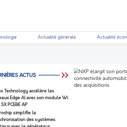
EMENTS
hnologie
Actualité générale
Actualité éco
RNIÈRES ACTUS
ex Technology accélère les
eaux Edge AI avec son module Wi
7 SX PCEBE AP
rochip simplifie la
chronisation des systèmes
tiaux avec le générateur