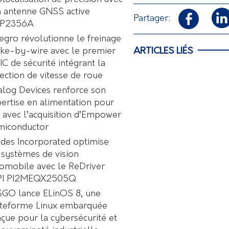
 antenne GNSS active
Partager:
P2356A
egro révolutionne le freinage
ARTICLES LIÉS
ke-by-wire avec le premier
C de sécurité intégrant la
ection de vitesse de roue
log Devices renforce son
ertise en alimentation pour
A avec l’acquisition d’Empower
miconductor
des Incorporated optimise
 systèmes de vision
omobile avec le ReDriver
PI PI2MEQX2505Q
GO lance ELinOS 8, une
ateforme Linux embarquée
çue pour la cybersécurité et