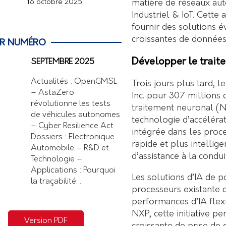
matière de réseaux aut
16 octobre 2025
Industriel & IoT. Cette
fournir des solutions 
croissantes de données 
ER NUMÉRO
Développer le trait
SEPTEMBRE 2025
Actualités : OpenGMSL
Trois jours plus tard, 
– AstaZero
Inc. pour 307 millions 
révolutionne les tests
traitement neuronal (
de véhicules autonomes
technologie d’accélérat
– Cyber Resilience Act
intégrée dans les proce
Dossiers : Electronique
rapide et plus intellig
Automobile – R&D et
d’assistance à la condu
Technologie –
Applications : Pourquoi
Les solutions d’IA de 
la traçabilité…
processeurs existante 
performances d’IA flexib
NXP, cette initiative p
Version PDF