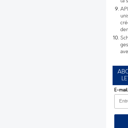
la 
AP
uni
cré
de
Sch
ges
ave
AB
LE
E-mail