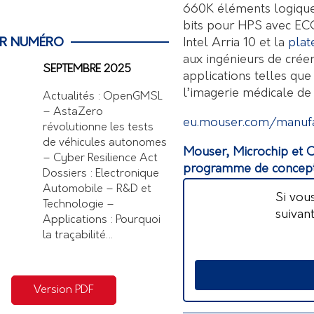
660K éléments logiqu
bits pour HPS avec EC
Intel Arria 10 et la
pla
ER NUMÉRO
aux ingénieurs de crée
SEPTEMBRE 2025
applications telles que 
l’imagerie médicale de d
Actualités : OpenGMSL
– AstaZero
eu.mouser.com/manufa
révolutionne les tests
de véhicules autonomes
Mouser, Microchip et 
– Cyber Resilience Act
programme de concept
Dossiers : Electronique
Automobile – R&D et
Si vou
Technologie –
suivan
Applications : Pourquoi
la traçabilité…
Version PDF