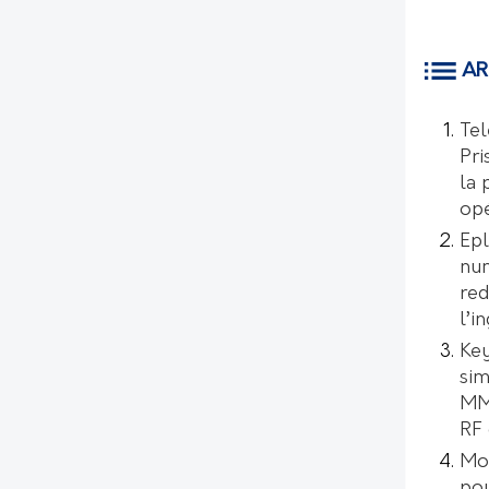
AR
Tel
Pri
la 
opé
Epl
num
red
l’i
Key
sim
MMI
RF 
Mo
pou