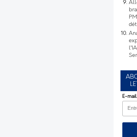
All
bra
PMI
dét
Ana
exp
l’I
Se
AB
LE
E-mail