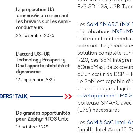
E/S SDI 12G, USB Type-
La proposition US
« insensée » concernant
les brevets sur les semi-
Les
SoM SMARC i.MX 
conducteurs
d’applications
NXP i.M
26 novembre 2025
traitement multimédia 
automobiles, médicales 
solution complète su
L’accord US-UK
R2.0, ces SoM intègre
Technology Prosperity
Deal apporte stabilité et
8QuadMax, deux cœurs
dynamisme
qu’un cœur de DSP HiFi
19 septembre 2025
Le SoM est capable d’
un contenu graphique r
développement i.MX
DERS' TALK
porteuse SMARC avec to
(E/S) nécessaires.
De grandes opportunités
pour Zephyr RTOS Unix
Les
SoM à SoC Intel Ar
16 octobre 2025
famille Intel Arria 10