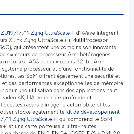
 ZU19/17/11 Zynq UltraScale+
d’iWave intègrent
urs Xilinx Zynq UltraScale+ (MultiProcessor
oC), qui présentent une combinaison innovante
 de six cœurs de processeur Arm hétérogènes
 Arm Cortex-A53 et deux cœurs 32-bit Arm
 système processeur et d’une fonctionnalité de
liorés, les SoM offrent également une sécurité et
s et des performances exceptionnelles de mémoire
r pour une utilisation dans des applications haut
 vidéo 4K, l’IA neuronale profonde et
tique, les radars d’imagerie automobile et les
Mouser stocke également le
kit de développement
17/11 Zynq UltraScale+
, qui comprend le SoM
+ et une carte porteuse à ultra-hautes
se en charge de FMC, FMC+, QSFP, E/S HDMI 2.0,