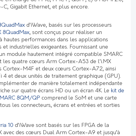
C, Gigabit Ethernet, et plus encore.
8QuadMax
d’iWave, basés sur les processeurs
X 8QuadMax
, sont conçus pour réaliser un
à hautes performances dans les applications
et industrielles exigeantes. Fournissant une
r un module hautement intégré compatible SMARC
nt les quatre cœurs Arm Cortex-A53 de l’i.MX
 Cortex-M4F et deux cœurs Cortex-A72, ainsi
 4 et deux unités de traitement graphique (GPU).
implémenter de manière totalement indépendante
iche sur quatre écrans HD ou un écran 4K. Le
kit de
 SMARC 8QM/QP
comprend le SoM et une carte
us les connecteurs, écrans et entrées et sorties
ria 10
d’iWave sont basés sur les FPGA de la
 SX avec des cœurs Dual Arm Cortex-A9 et jusqu’à