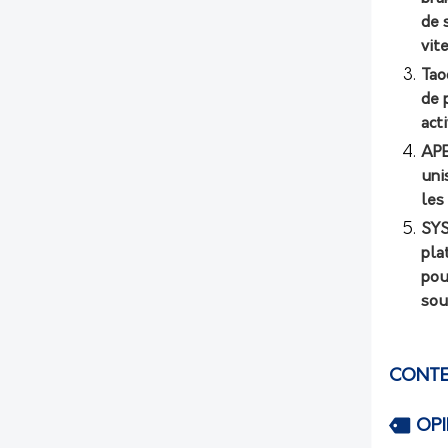
de 
vit
Tao
de 
act
APE
uni
les
SYS
pla
pou
sou
CONTE
OP