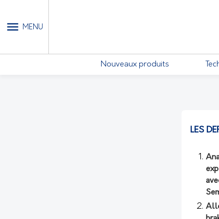
MON COMPTE - MES ABONN
MENU
Nouveaux produits
Tec
LES DE
Ana
exp
ave
Sem
All
bra