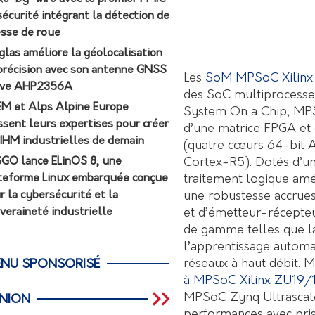
sécurité intégrant la détection de
esse de roue
glas améliore la géolocalisation
précision avec son antenne GNSS
Les
SoM MPSoC Xilinx
ive AHP2356A
des SoC multiprocesse
M et Alps Alpine Europe
System On a Chip, MPS
ssent leurs expertises pour créer
d’une matrice FPGA et
 IHM industrielles de demain
(quatre cœurs 64-bit
Cortex-R5). Dotés d’un
GO lance ELinOS 8, une
traitement logique amé
teforme Linux embarquée conçue
une robustesse accrue
r la cybersécurité et la
et d’émetteur-récepteu
veraineté industrielle
de gamme telles que la
l’apprentissage automa
réseaux à haut débit. 
NU SPONSORISÉ
à MPSoC Xilinx ZU19/
MPSoC Zynq Ultrascale
INION
performances avec pri