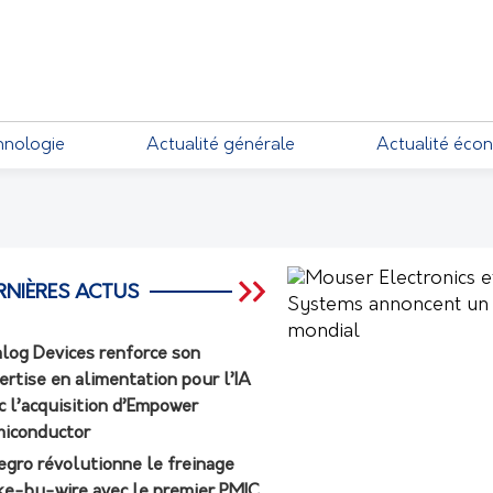
EMENTS
hnologie
Actualité générale
Actualité éco
RNIÈRES ACTUS
log Devices renforce son
ertise en alimentation pour l’IA
c l’acquisition d’Empower
iconductor
egro révolutionne le freinage
ke-by-wire avec le premier PMIC