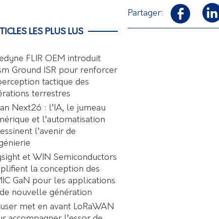
Partager:
TICLES LES PLUS LUS
edyne FLIR OEM introduit
sm Ground ISR pour renforcer
perception tactique des
rations terrestres
an Next26 : l’IA, le jumeau
érique et l’automatisation
essinent l’avenir de
ngénierie
sight et WIN Semiconductors
plifient la conception des
C GaN pour les applications
de nouvelle génération
user met en avant LoRaWAN
r accompagner l’essor de