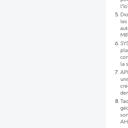
l’I
Dio
les
aut
MI
SYS
pl
con
la 
AP
uni
cré
de
Tao
géo
son
AH