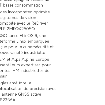
oT basse consommation
des Incorporated optimise
 systèmes de vision
omobile avec le ReDriver
PI PI2MEQX2505Q
GO lance ELinOS 8, une
ateforme Linux embarquée
çue pour la cybersécurité et
souveraineté industrielle
EM et Alps Alpine Europe
ssent leurs expertises pour
er les IHM industrielles de
main
glas améliore la
localisation de précision avec
 antenne GNSS active
P2356A