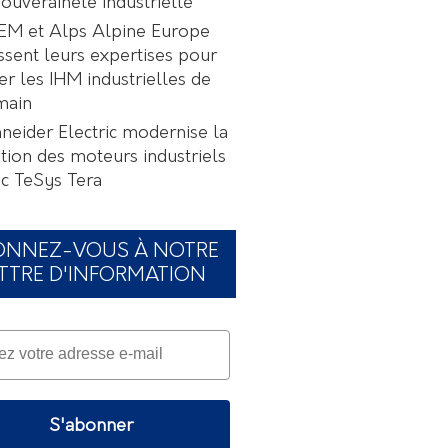
souveraineté industrielle
EM et Alps Alpine Europe
ssent leurs expertises pour
er les IHM industrielles de
main
neider Electric modernise la
tion des moteurs industriels
c TeSys Tera
ONNEZ-VOUS À NOTRE
TTRE D'INFORMATION
S'abonner