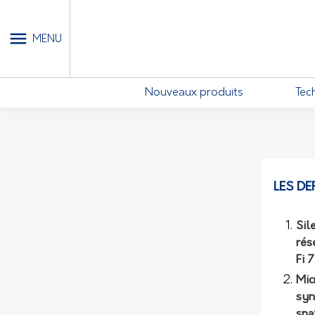
MON COMPTE - MES ABONN
MENU
Nouveaux produits
Tec
LES DE
Sil
rés
Fi 
Mic
syn
spa