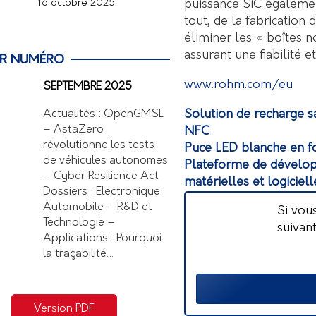
puissance SiC égalemen
16 octobre 2025
tout, de la fabrication 
éliminer les « boîtes n
assurant une fiabilité e
ER NUMÉRO
www.rohm.com/eu
SEPTEMBRE 2025
Solution de recharge s
Actualités : OpenGMSL
– AstaZero
NFC
révolutionne les tests
Puce LED blanche en fo
de véhicules autonomes
Plateforme de dévelop
– Cyber Resilience Act
matérielles et logiciel
Dossiers : Electronique
Automobile – R&D et
Si vou
Technologie –
suivan
Applications : Pourquoi
la traçabilité…
Version PDF