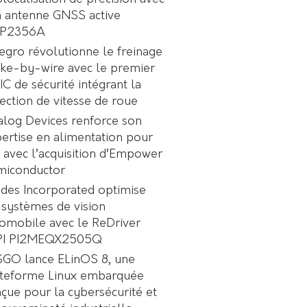
 antenne GNSS active
P2356A
egro révolutionne le freinage
ke-by-wire avec le premier
C de sécurité intégrant la
ection de vitesse de roue
log Devices renforce son
ertise en alimentation pour
A avec l’acquisition d’Empower
miconductor
des Incorporated optimise
 systèmes de vision
omobile avec le ReDriver
PI PI2MEQX2505Q
GO lance ELinOS 8, une
ateforme Linux embarquée
çue pour la cybersécurité et