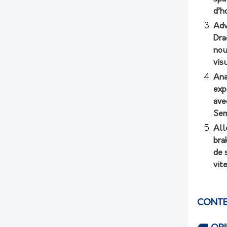
d’h
Adv
Dra
nou
vis
Ana
exp
ave
Sem
All
bra
de 
vit
CONTE