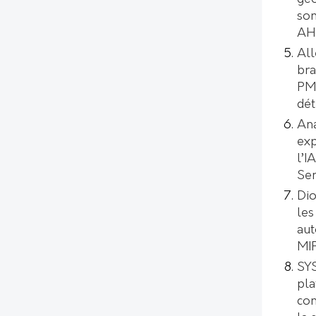
son
AH
All
bra
PMI
dét
Ana
exp
l’I
Se
Dio
les
aut
MI
SYS
pl
con