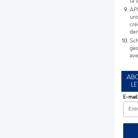
la 
AP
uni
cré
de
Sch
ges
ave
AB
LE
E-mail