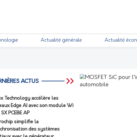
EMENTS
hnologie
Actualité générale
Actualité éco
RNIÈRES ACTUS
ex Technology accélère les
eaux Edge AI avec son module Wi
7 SX PCEBE AP
rochip simplifie la
chronisation des systèmes
tiaux avec le générateur