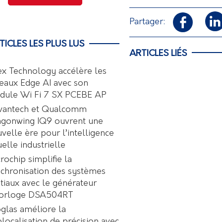
Partager:
TICLES LES PLUS LUS
ARTICLES LIÉS
ex Technology accélère les
eaux Edge AI avec son
dule Wi Fi 7 SX PCEBE AP
vantech et Qualcomm
agonwing IQ9 ouvrent une
velle ère pour l’intelligence
uelle industrielle
rochip simplifie la
chronisation des systèmes
tiaux avec le générateur
horloge DSA504RT
glas améliore la
localisation de précision avec