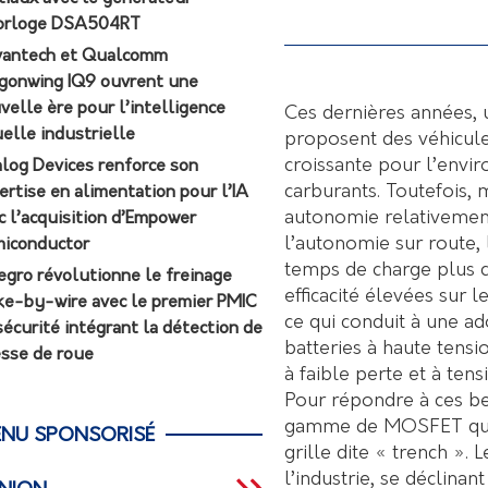
orloge DSA504RT
antech et Qualcomm
gonwing IQ9 ouvrent une
velle ère pour l’intelligence
Ces dernières années, 
uelle industrielle
proposent des véhicule
croissante pour l’envi
log Devices renforce son
carburants. Toutefois,
ertise en alimentation pour l’IA
autonomie relativemen
c l’acquisition d’Empower
l’autonomie sur route, 
iconductor
temps de charge plus co
egro révolutionne le freinage
efficacité élevées sur
ke-by-wire avec le premier PMIC
ce qui conduit à une a
sécurité intégrant la détection de
batteries à haute tensi
esse de roue
à faible perte et à ten
Pour répondre à ces be
gamme de MOSFET quali
NU SPONSORISÉ
grille dite « trench ». 
l’industrie, se déclinan