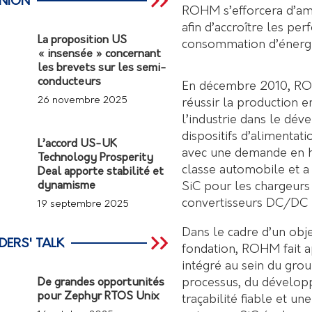
INION
ROHM s’efforcera d’amé
afin d’accroître les pe
La proposition US
consommation d’énergie
« insensée » concernant
les brevets sur les semi-
conducteurs
En décembre 2010, ROH
26 novembre 2025
réussir la production 
l’industrie dans le dé
dispositifs d’alimentat
L’accord US-UK
avec une demande en h
Technology Prosperity
classe automobile et 
Deal apporte stabilité et
SiC pour les chargeur
dynamisme
convertisseurs DC/DC 
19 septembre 2025
Dans le cadre d’un objec
DERS' TALK
fondation, ROHM fait a
intégré au sein du grou
processus, du développ
De grandes opportunités
pour Zephyr RTOS Unix
traçabilité fiable et un