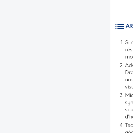
AR
Sil
rés
mo
Ad
Dr
nou
vis
Mic
syn
spa
d’
Tao
géo