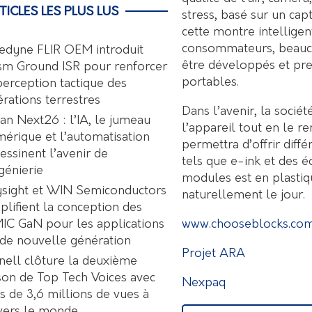
TICLES LES PLUS LUS
stress, basé sur un cap
cette montre intellige
consommateurs, beauco
edyne FLIR OEM introduit
être développés et pre
sm Ground ISR pour renforcer
portables.
perception tactique des
rations terrestres
Dans l’avenir, la soci
an Next26 : l’IA, le jumeau
l’appareil tout en le r
érique et l’automatisation
permettra d’offrir diff
essinent l’avenir de
tels que e-ink et des é
ngénierie
modules est en plastiq
sight et WIN Semiconductors
naturellement le jour.
plifient la conception des
www.chooseblocks.com
C GaN pour les applications
de nouvelle génération
Projet ARA
nell clôture la deuxième
son de Top Tech Voices avec
Nexpaq
s de 3,6 millions de vues à
vers le monde