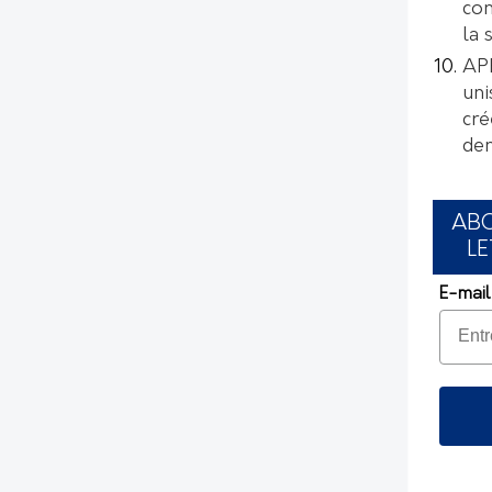
con
la 
AP
uni
cré
de
AB
LE
E-mail