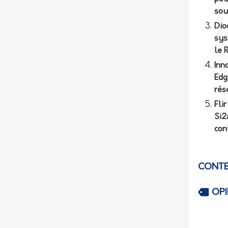
sou
Dio
sys
le 
Inn
Edg
rés
Fli
Si2
con
CONTE
OP