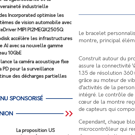
veraineté industrielle
des Incorporated optimise les
tèmes de vision automobile avec
ReDriver MIPI PI2MEQX2505Q
Le bracelet personnalis
odisk accélère les infrastructures
montre, principal éléme
e AI avec sa nouvelle gamme
eau 10GbE
Construit autour du 
r lance la caméra acoustique fixe
assure la connectivité 
a PD pour la surveillance
1.35 de résolution 360×
tinue des décharges partielles
grâce au moteur de vib
d’activités de la perso
intégré. Le contrôle de
NU SPONSORISÉ
cœur de la montre reçoi
de capteurs qui compo
INION
Cependant, chaque blo
microcontrôleur qui re
La proposition US