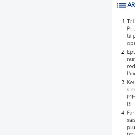
AR
Tel
Pri
la 
opé
Epl
num
red
l’i
Key
sim
MMI
RF 
Far
sai
plu
tra