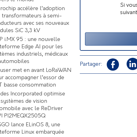
Si vou
rochip accélère l’adoption
suivan
 transformateurs à semi-
ducteurs avec ses nouveaux
ules SiC 3,3 kV
 i.MX 95 : une nouvelle
teforme Edge AI pour les
tèmes industriels, médicaux
automobiles
Partager:
user met en avant LoRaWAN
r accompagner l’essor de
oT basse consommation
des Incorporated optimise
 systèmes de vision
omobile avec le ReDriver
PI PI2MEQX2505Q
GO lance ELinOS 8, une
ateforme Linux embarquée