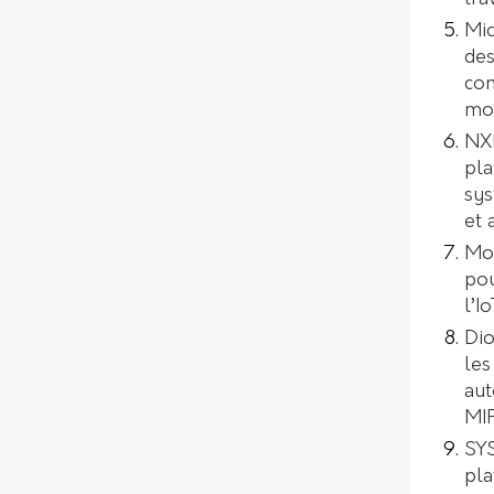
Mic
des
con
mod
NXP
pla
sys
et 
Mo
pou
l’I
Dio
les
aut
MI
SYS
pl