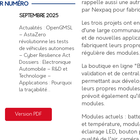
rappelle aussi une aut
ER NUMÉRO
par Nexpaq pour fabri
SEPTEMBRE 2025
Les trois projets ont e
Actualités : OpenGMSL
d’une large communaut
– AstaZero
et de nouvelles applic
révolutionne les tests
fabriquent leurs propre
de véhicules autonomes
régulière des modules.
– Cyber Resilience Act
Dossiers : Electronique
La boutique en ligne "B
Automobile – R&D et
validation et de centr
Technologie –
permettant aux dévelop
Applications : Pourquoi
leurs propres modules
la traçabilité…
prévoit également qu’il
modules.
Version PDF
Modules actuels : batt
et température, modul
éclairage LED, bouton 
qualité de l’air, camé