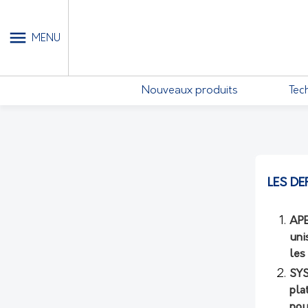
MON COMPTE - MES ABONN
MENU
Nouveaux produits
Tec
LES DE
APE
uni
les
SYS
pla
pou