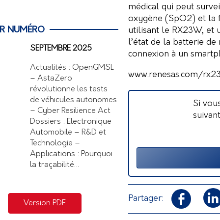
médical
qui peut survei
oxygène (SpO2) et la f
ER NUMÉRO
utilisant le RX23W, et
l’état de la batterie de
SEPTEMBRE 2025
connexion à un smartp
Actualités : OpenGMSL
www.renesas.com/rx2
– AstaZero
révolutionne les tests
de véhicules autonomes
Si vou
– Cyber Resilience Act
suivan
Dossiers : Electronique
Automobile – R&D et
Technologie –
Applications : Pourquoi
la traçabilité…
Partager:
Version PDF