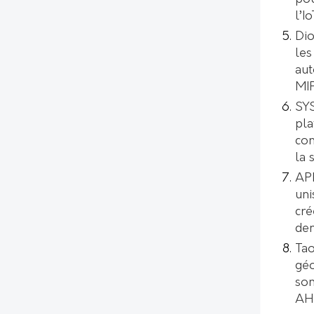
l’I
Dio
les
aut
MI
SYS
pl
con
la 
AP
uni
cré
de
Tao
géo
son
AH