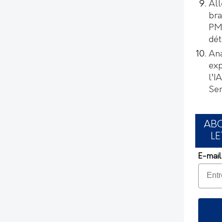
All
bra
PMI
dét
Ana
exp
l’I
Se
AB
LE
E-mail