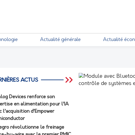
EMENTS
hnologie
Actualité générale
Actualité éco
RNIÈRES ACTUS
log Devices renforce son
ertise en alimentation pour l’IA
c l’acquisition d’Empower
iconductor
egro révolutionne le freinage
ke-by-wire avec le premier PMIC