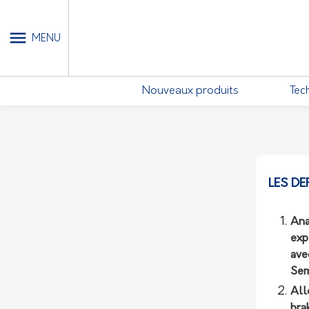
MON COMPTE - MES ABONN
MENU
Nouveaux produits
Tec
LES DE
Ana
exp
ave
Sem
All
bra