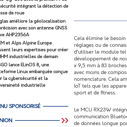
sécurité intégrant la détection de
esse de roue
glas améliore la géolocalisation
précision avec son antenne GNSS
ive AHP2356A
Cela élimine le besoin
M et Alps Alpine Europe
réglages ou de connaiss
ssent leurs expertises pour créer
d’utiliser le module tel
 IHM industrielles de demain
développement de nouve
GO lance ELinOS 8, une
x 9,5 mm à 83 broches
teforme Linux embarquée conçue
avec moins de composan
r la cybersécurité et la
nomenclature. Cela amé
veraineté industrielle
IoT tels que les appar
sport et de fitness.
NU SPONSORISÉ
Le MCU RX23W intégré
communication Bluetoo
INION
de données longue port