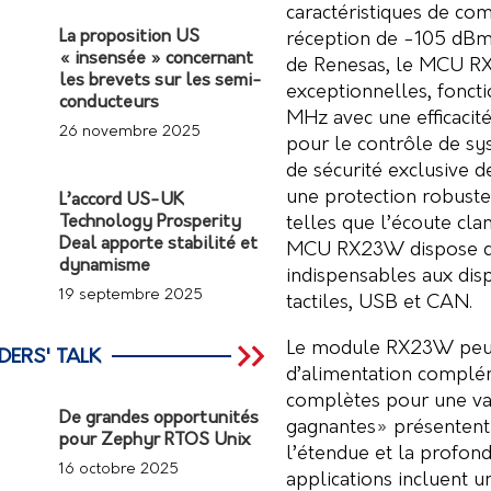
caractéristiques de com
La proposition US
réception de -105 dBm
« insensée » concernant
de Renesas, le MCU RX
les brevets sur les semi-
exceptionnelles, fonct
conducteurs
MHz avec une efficacité
26 novembre 2025
pour le contrôle de sy
de sécurité exclusive d
une protection robuste
L’accord US-UK
telles que l’écoute cland
Technology Prosperity
Deal apporte stabilité et
MCU RX23W dispose d’u
dynamisme
indispensables aux disp
19 septembre 2025
tactiles, USB et CAN.
Le module RX23W peut 
DERS' TALK
d’alimentation complém
complètes pour une var
De grandes opportunités
gagnantes» présentent
pour Zephyr RTOS Unix
l’étendue et la profon
16 octobre 2025
applications incluent 