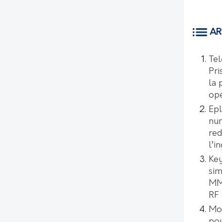
AR
Tel
Pri
la 
opé
Epl
num
red
l’i
Key
sim
MMI
RF 
Mo
pou