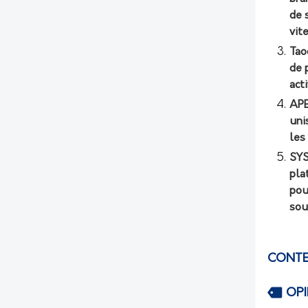
de 
vit
Tao
de 
act
APE
uni
les
SYS
pla
pou
sou
CONTE
OP