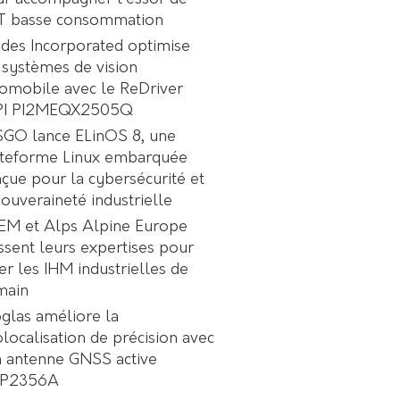
oT basse consommation
des Incorporated optimise
 systèmes de vision
omobile avec le ReDriver
PI PI2MEQX2505Q
GO lance ELinOS 8, une
ateforme Linux embarquée
çue pour la cybersécurité et
souveraineté industrielle
EM et Alps Alpine Europe
ssent leurs expertises pour
er les IHM industrielles de
main
glas améliore la
localisation de précision avec
 antenne GNSS active
P2356A