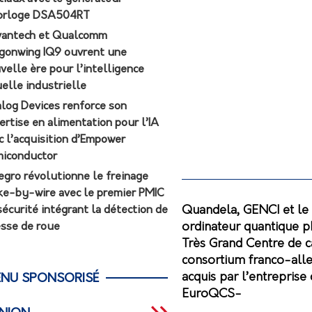
orloge DSA504RT
antech et Qualcomm
gonwing IQ9 ouvrent une
velle ère pour l’intelligence
uelle industrielle
log Devices renforce son
ertise en alimentation pour l’IA
c l’acquisition d’Empower
iconductor
egro révolutionne le freinage
ke-by-wire avec le premier PMIC
Quandela, GENCI et le 
sécurité intégrant la détection de
ordinateur quantique p
esse de roue
Très Grand Centre de c
consortium franco-all
acquis par l’entrepri
NU SPONSORISÉ
EuroQCS-