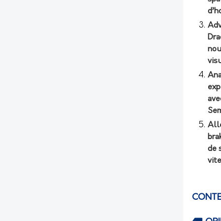
d’h
Adv
Dra
nou
vis
Ana
exp
ave
Sem
All
bra
de 
vit
CONTE