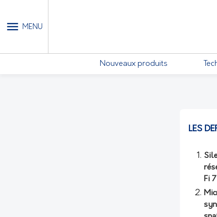
MON COMPTE - MES ABONN
MENU
Nouveaux produits
Tec
LES DE
Sil
rés
Fi 
Mic
syn
spa