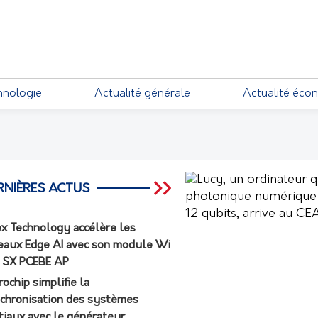
EMENTS
hnologie
Actualité générale
Actualité éco
RNIÈRES ACTUS
ex Technology accélère les
eaux Edge AI avec son module Wi
7 SX PCEBE AP
rochip simplifie la
chronisation des systèmes
tiaux avec le générateur