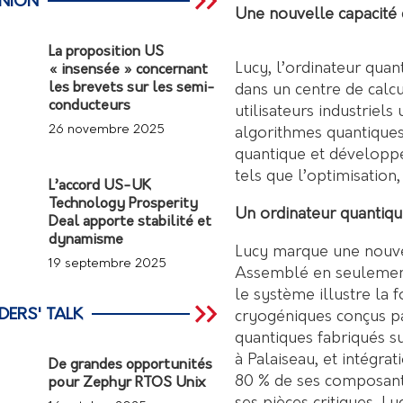
INION
Une nouvelle capacité
La proposition US
Lucy, l’ordinateur qua
« insensée » concernant
les brevets sur les semi-
dans un centre de calc
conducteurs
utilisateurs industriel
26 novembre 2025
algorithmes quantiques
quantique et développ
tels que l’optimisation
L’accord US-UK
Technology Prosperity
Un ordinateur quantiqu
Deal apporte stabilité et
dynamisme
Lucy
marque une nouvel
19 septembre 2025
Assemblé en seulement
le système illustre la
DERS' TALK
cryogéniques conçus pa
quantiques fabriqués s
à Palaiseau, et intégra
De grandes opportunités
80 % de ses composant
pour Zephyr RTOS Unix