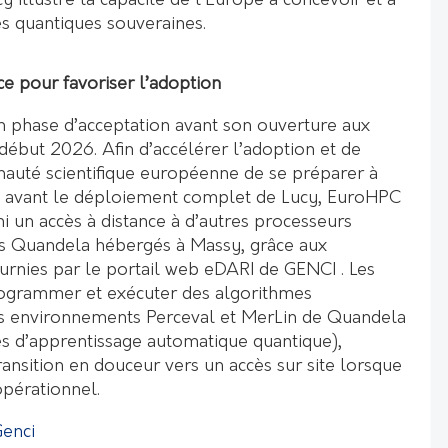
cy illustre la capacité de l’Europe à concevoir et à
es quantiques souveraines.
ce pour favoriser l’adoption
n phase d’acceptation avant son ouverture aux
ébut 2026. Afin d’accélérer l’adoption et de
auté scientifique européenne de se préparer à
té avant le déploiement complet de Lucy, EuroHPC
i un accès à distance à d’autres processeurs
 Quandela hébergés à Massy, ​​grâce aux
ournies par le portail web eDARI de GENCI
. Les
rogrammer et exécuter des algorithmes
es environnements Perceval et MerLin de Quandela
s d’apprentissage automatique quantique),
transition en douceur vers un accès sur site lorsque
pérationnel.
enci