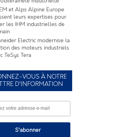
souveraineté industrielle
EM et Alps Alpine Europe
ssent leurs expertises pour
er les IHM industrielles de
main
neider Electric modernise la
tion des moteurs industriels
c TeSys Tera
ONNEZ-VOUS À NOTRE
TTRE D'INFORMATION
S'abonner