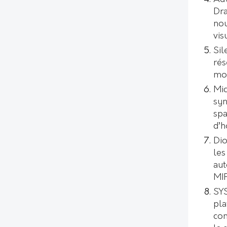
Dr
nou
vis
Sil
rés
mo
Mic
syn
spa
d’
Dio
les
aut
MI
SYS
pl
con