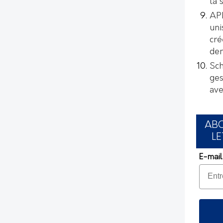
la 
AP
uni
cré
de
Sch
ges
ave
AB
LE
E-mail