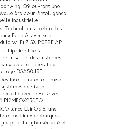
agonwing IQ9 ouvrent une
velle ère pour l’intelligence
uelle industrielle
ex Technology accélère les
eaux Edge AI avec son
dule Wi Fi 7 SX PCEBE AP
rochip simplifie la
chronisation des systèmes
tiaux avec le générateur
horloge DSA504RT
des Incorporated optimise
 systèmes de vision
omobile avec le ReDriver
PI PI2MEQX2505Q
GO lance ELinOS 8, une
ateforme Linux embarquée
çue pour la cybersécurité et