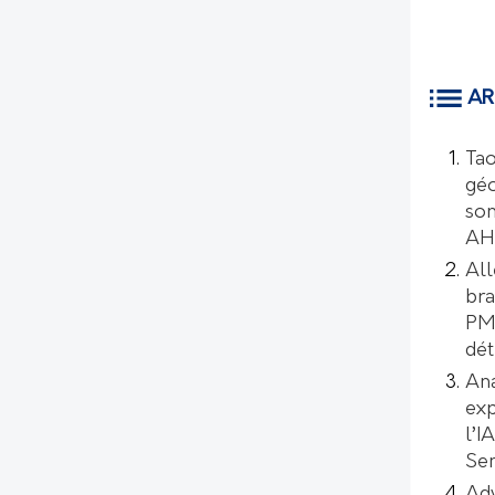
AR
Tao
géo
son
AH
All
bra
PMI
dét
Ana
exp
l’I
Se
Ad