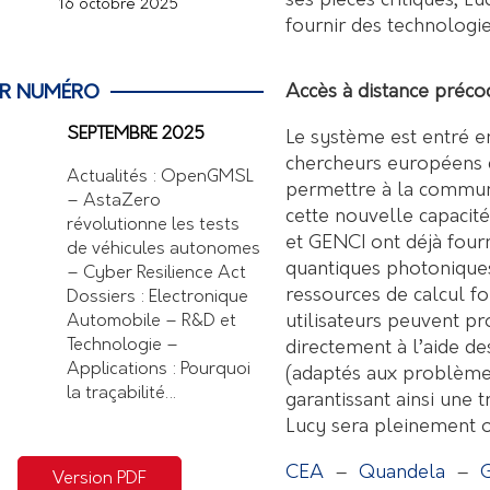
ses pièces critiques, Lu
16 octobre 2025
fournir des technologi
Accès à distance préco
ER NUMÉRO
SEPTEMBRE 2025
Le système est entré e
chercheurs européens d
Actualités : OpenGMSL
permettre à la commun
– AstaZero
cette nouvelle capaci
révolutionne les tests
et GENCI ont déjà fourn
de véhicules autonomes
quantiques photoniques
– Cyber Resilience Act
ressources de calcul f
Dossiers : Electronique
utilisateurs peuvent p
Automobile – R&D et
Technologie –
directement à l’aide d
Applications : Pourquoi
(adaptés aux problème
la traçabilité…
garantissant ainsi une 
Lucy sera pleinement o
CEA
–
Quandela
–
G
Version PDF