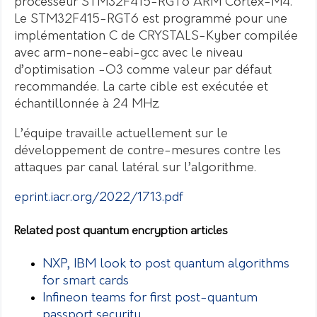
processeur STM32F415-RGT6 ARM Cortex-M4.
Le STM32F415-RGT6 est programmé pour une
implémentation C de CRYSTALS-Kyber compilée
avec arm-none-eabi-gcc avec le niveau
d’optimisation -O3 comme valeur par défaut
recommandée.
La carte cible est exécutée et
échantillonnée à 24 MHz.
L’équipe travaille actuellement sur le
développement de contre-mesures contre les
attaques par canal latéral sur l’algorithme.
eprint.iacr.org/2022/1713.pdf
Related post quantum encryption articles
NXP, IBM look to post quantum algorithms
for smart cards
Infineon teams for first post-quantum
passport security