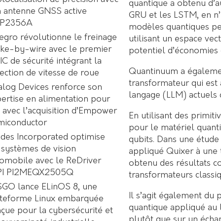
quantique a obtenu d’au
 antenne GNSS active
GRU et les LSTM, en n’u
P2356A
modèles quantiques pe
egro révolutionne le freinage
utilisant un espace vec
ke-by-wire avec le premier
potentiel d’économies d’
C de sécurité intégrant la
Quantinuum a égaleme
ection de vitesse de roue
transformateur qui est
log Devices renforce son
langage (LLM) actuels 
ertise en alimentation pour
A avec l’acquisition d’Empower
En utilisant des primit
miconductor
pour le matériel quanti
des Incorporated optimise
qubits. Dans une étude 
 systèmes de vision
appliqué Quixer à une t
omobile avec le ReDriver
obtenu des résultats c
PI PI2MEQX2505Q
transformateurs class
GO lance ELinOS 8, une
Il s’agit également du
ateforme Linux embarquée
quantique appliqué au 
çue pour la cybersécurité et
plutôt que sur un échan