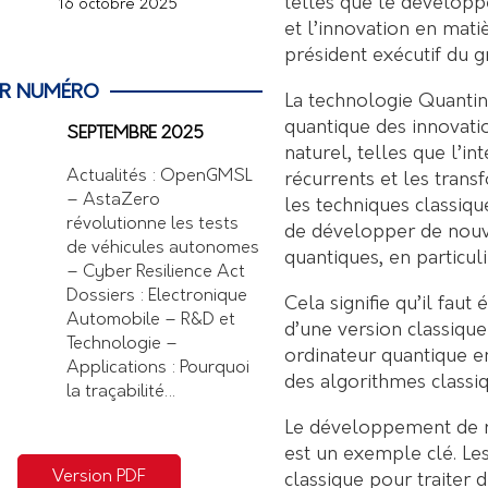
telles que le développ
16 octobre 2025
et l’innovation en mati
président exécutif du 
ER NUMÉRO
La technologie Quanti
quantique des innovati
SEPTEMBRE 2025
naturel, telles que l’i
Actualités : OpenGMSL
récurrents et les trans
– AstaZero
les techniques classiqu
révolutionne les tests
de développer de nouve
de véhicules autonomes
quantiques, en particu
– Cyber Resilience Act
Dossiers : Electronique
Cela signifie qu’il fau
Automobile – R&D et
d’une version classiqu
Technologie –
ordinateur quantique en 
Applications : Pourquoi
des algorithmes classiq
la traçabilité…
Le développement de r
est un exemple clé. Le
Version PDF
classique pour traiter d