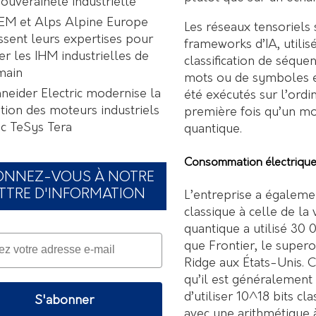
souveraineté industrielle
EM et Alps Alpine Europe
Les réseaux tensoriels
ssent leurs expertises pour
frameworks d’IA, utilis
er les IHM industrielles de
classification de séque
main
mots ou de symboles en
neider Electric modernise la
été exécutés sur l’ord
tion des moteurs industriels
première fois qu’un mo
c TeSys Tera
quantique.
Consommation électrique
ONNEZ-VOUS À NOTRE
TTRE D'INFORMATION
L’entreprise a égaleme
classique à celle de la
quantique a utilisé 30
que Frontier, le supero
Ridge aux États-Unis. 
qu’il est généralement 
d’utiliser 10^18 bits c
S'abonner
avec une arithmétique à