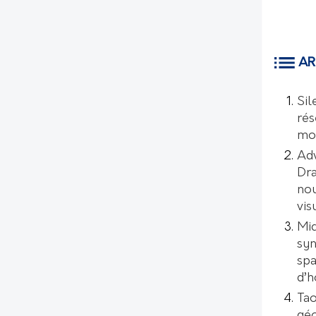
AR
Sil
rés
mo
Ad
Dr
nou
vis
Mic
syn
spa
d’
Tao
géo