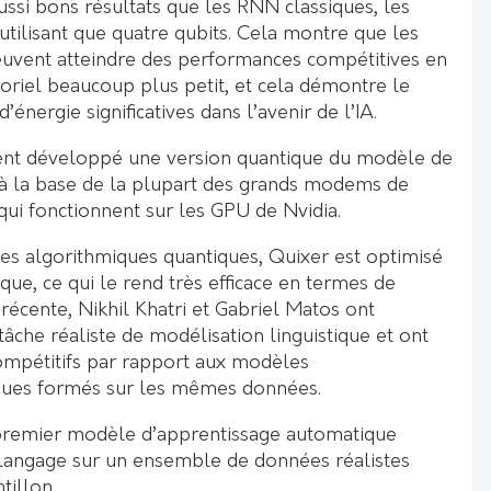
ssi bons résultats que les RNN classiques, les
tilisant que quatre qubits. Cela montre que les
uvent atteindre des performances compétitives en
toriel beaucoup plus petit, et cela démontre le
énergie significatives dans l’avenir de l’IA.
nt développé une version quantique du modèle de
 à la base de la plupart des grands modems de
qui fonctionnent sur les GPU de Nvidia.
ives algorithmiques quantiques, Quixer est optimisé
que, ce qui le rend très efficace en termes de
récente, Nikhil Khatri et Gabriel Matos ont
âche réaliste de modélisation linguistique et ont
ompétitifs par rapport aux modèles
iques formés sur les mêmes données.
 premier modèle d’apprentissage automatique
langage sur un ensemble de données réalistes
tillon.