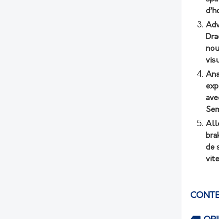
d’h
Adv
Dra
nou
vis
Ana
exp
ave
Sem
All
bra
de 
vit
CONTE