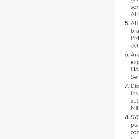
son
AH
All
bra
PMI
dét
Ana
exp
l’I
Se
Dio
les
aut
MI
SYS
pl
con