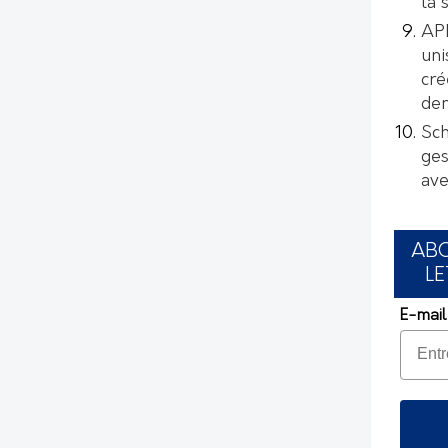
la 
AP
uni
cré
de
Sch
ges
ave
AB
LE
E-mail