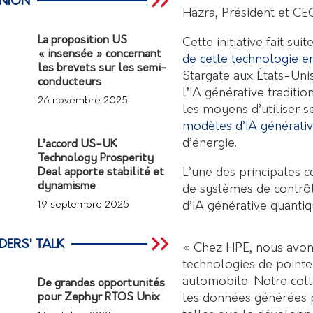
INION
Hazra, Président et C
La proposition US
Cette initiative fait su
« insensée » concernant
de cette technologie e
les brevets sur les semi-
Stargate aux États-Uni
conducteurs
l’IA générative traditi
26 novembre 2025
les moyens d’utiliser 
modèles d’IA générati
d’énergie.
L’accord US-UK
Technology Prosperity
L’une des principales c
Deal apporte stabilité et
dynamisme
de systèmes de contrôle
d’IA générative quanti
19 septembre 2025
DERS' TALK
« Chez HPE, nous avons 
technologies de pointe 
automobile. Notre col
De grandes opportunités
les données générées p
pour Zephyr RTOS Unix