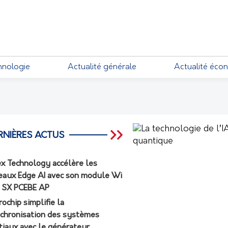
EMENTS
hnologie
Actualité générale
Actualité éco
RNIÈRES ACTUS
ex Technology accélère les
eaux Edge AI avec son module Wi
7 SX PCEBE AP
rochip simplifie la
chronisation des systèmes
tiaux avec le générateur