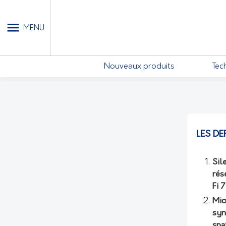
MON COMPTE - MES ABONN
MENU
Nouveaux produits
Tec
LES DE
Sil
rés
Fi 
Mic
syn
spa