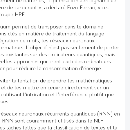
ement de batteries, l’optimisation aérodynamique
ère de carburant », a déclaré Enzo Ferrari, vice-
groupe HPE.
nuum permet de transposer dans le domaine
ons clés en matière de traitement du langage
ntégration de mots, les réseaux neuronaux
formateurs. L’objectif n’est pas seulement de porter
es existantes sur des ordinateurs quantiques, mais
lles approches qui tirent parti des ordinateurs
lier pour réduire la consommation d’énergie.
t éviter la tentation de prendre les mathématiques
e et de les mettre en œuvre directement sur un
utilisant l’intrication et l’interférence plutôt que
ues.
éseaux neuronaux récurrents quantiques (RNN) en
s RNN sont couramment utilisés dans le NLP
es tâches telles que la classification de textes et la