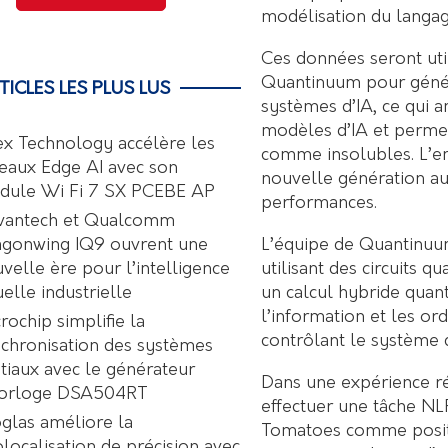
modélisation du langag
Ces données seront util
Quantinuum pour génér
TICLES LES PLUS LUS
systèmes d’IA, ce qui a
modèles d’IA et permet
ex Technology accélère les
comme insolubles. L’en
eaux Edge AI avec son
nouvelle génération au 
dule Wi Fi 7 SX PCEBE AP
performances.
vantech et Qualcomm
L’équipe de Quantinuu
agonwing IQ9 ouvrent une
utilisant des circuits
velle ère pour l’intelligence
un calcul hybride quant
uelle industrielle
l’information et les or
rochip simplifie la
contrôlant le système 
chronisation des systèmes
tiaux avec le générateur
Dans une expérience ré
horloge DSA504RT
effectuer une tâche NLP
glas améliore la
Tomatoes comme positi
localisation de précision avec