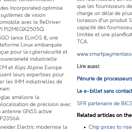
que les fournisseurs d
des Incorporated optimise
charge un délai de plus
 systèmes de vision
livraison d’un produit 
omobile avec le ReDriver
capacité des fournisseu
PI PI2MEQX2505Q
limitée et une planifica
GO lance ELinOS 8, une
TCA.
ateforme Linux embarquée
çue pour la cybersécurité et
www.smartpaymentasso
souveraineté industrielle
Lire aussi:
EM et Alps Alpine Europe
ssent leurs expertises pour
Pénurie de processeurs 
er les IHM industrielles de
main
Le e-billet sans contac
glas améliore la
SFR partenaire de BIC
localisation de précision avec
 antenne GNSS active
Related articles on th
P2356A
Chip prices to ris
neider Electric modernise la