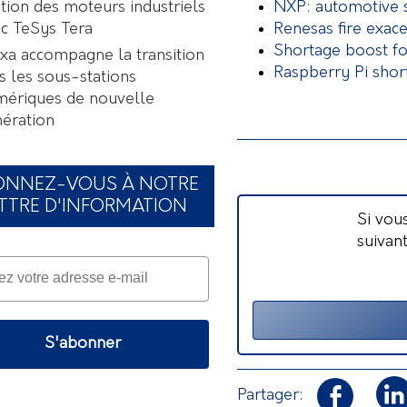
NXP: automotive s
tion des moteurs industriels
Renesas fire exace
c TeSys Tera
Shortage boost f
a accompagne la transition
Raspberry Pi sho
s les sous-stations
ériques de nouvelle
ération
ONNEZ-VOUS À NOTRE
TTRE D'INFORMATION
Si vou
suivan
S'abonner
Partager: