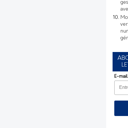
ges
ave
Mox
ver
num
gén
AB
LE
E-mail