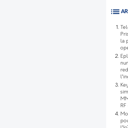
AR
Tel
Pri
la 
opé
Epl
num
red
l’i
Key
sim
MMI
RF 
Mo
pou
l’I