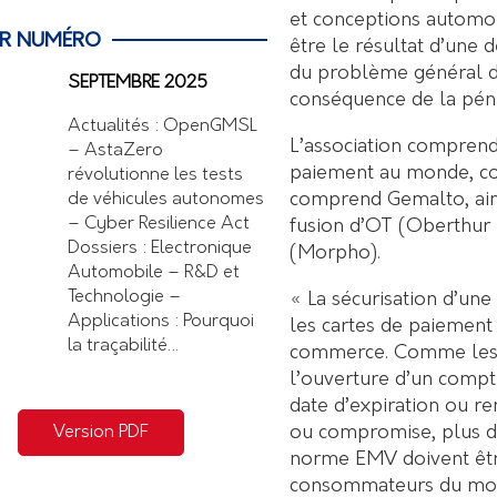
et conceptions automob
ER NUMÉRO
être le résultat d’une
du problème général de 
SEPTEMBRE 2025
conséquence de la pén
Actualités : OpenGMSL
L’association comprend
– AstaZero
paiement au monde, com
révolutionne les tests
comprend Gemalto, ains
de véhicules autonomes
– Cyber Resilience Act
fusion d’OT (Oberthur 
Dossiers : Electronique
(Morpho).
Automobile – R&D et
Technologie –
« La sécurisation d’un
Applications : Pourquoi
les cartes de paiement 
la traçabilité…
commerce. Comme les c
l’ouverture d’un compt
date d’expiration ou r
ou compromise, plus de
Version PDF
norme EMV doivent êtr
consommateurs du monde