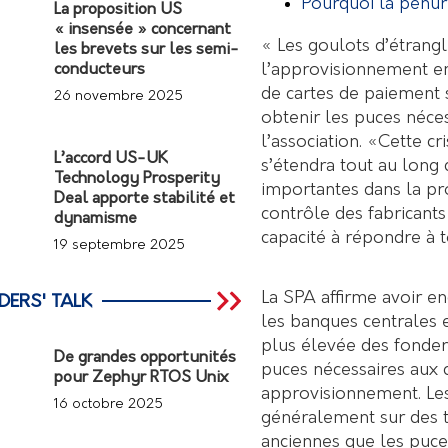
Pourquoi la pénur
La proposition US
« insensée » concernant
« Les goulots d’étrang
les brevets sur les semi-
l’approvisionnement en 
conducteurs
de cartes de paiement s
26 novembre 2025
obtenir les puces néces
l’association. «Cette c
L’accord US-UK
s’étendra tout au long
Technology Prosperity
importantes dans la pr
Deal apporte stabilité et
contrôle des fabricants
dynamisme
capacité à répondre à 
19 septembre 2025
La SPA affirme avoir e
DERS' TALK
les banques centrales 
plus élevée des fonder
De grandes opportunités
puces nécessaires aux 
pour Zephyr RTOS Unix
approvisionnement. Le
16 octobre 2025
généralement sur des 
anciennes que les puce