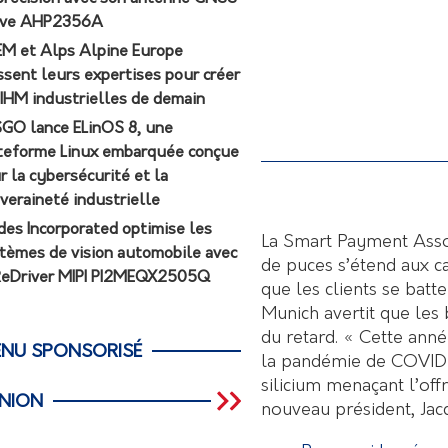
ive AHP2356A
M et Alps Alpine Europe
ssent leurs expertises pour créer
 IHM industrielles de demain
GO lance ELinOS 8, une
teforme Linux embarquée conçue
r la cybersécurité et la
veraineté industrielle
des Incorporated optimise les
La Smart Payment Assoc
tèmes de vision automobile avec
de puces s’étend aux c
ReDriver MIPI PI2MEQX2505Q
que les clients se batt
Munich avertit que les b
du retard. « Cette ann
NU SPONSORISÉ
la pandémie de COVID-
silicium menaçant l’off
INION
nouveau président, Jac