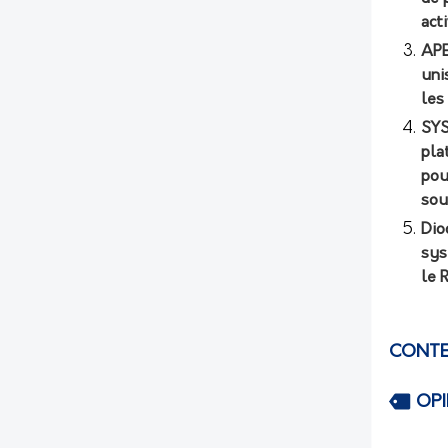
act
APE
uni
les
SYS
pla
pou
sou
Dio
sys
le 
CONTE
OP