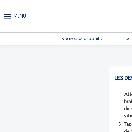
MON COMPTE - MES ABONN
MENU
Nouveaux produits
Tec
LES DE
All
bra
de 
vit
Tao
de 