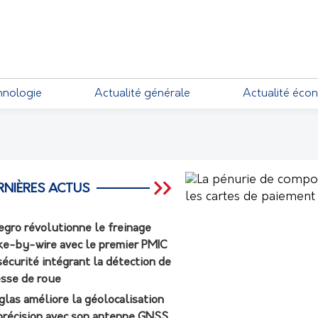
EMENTS
hnologie
Actualité générale
Actualité éco
RNIÈRES ACTUS
egro révolutionne le freinage
ke-by-wire avec le premier PMIC
sécurité intégrant la détection de
esse de roue
glas améliore la géolocalisation
précision avec son antenne GNSS