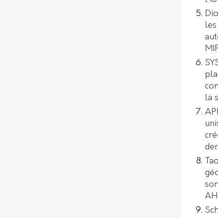
Dio
les
aut
MI
SYS
pl
con
la 
AP
uni
cré
de
Tao
géo
son
AH
Sch