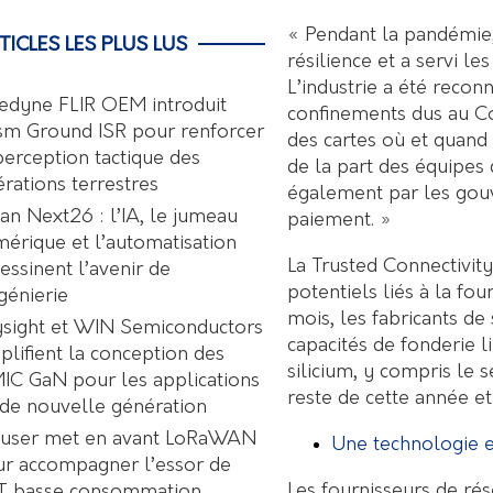
« Pendant la pandémie, 
TICLES LES PLUS LUS
résilience et a servi l
L’industrie a été reco
edyne FLIR OEM introduit
confinements dus au Co
sm Ground ISR pour renforcer
des cartes où et quand 
perception tactique des
de la part des équipes
rations terrestres
également par les gou
an Next26 : l’IA, le jumeau
paiement. »
érique et l’automatisation
La Trusted Connectivit
essinent l’avenir de
potentiels liés à la fo
ngénierie
mois, les fabricants de
sight et WIN Semiconductors
capacités de fonderie li
plifient la conception des
silicium, y compris le 
C GaN pour les applications
reste de cette année et
de nouvelle génération
user met en avant LoRaWAN
Une technologie 
r accompagner l’essor de
Les fournisseurs de ré
oT basse consommation