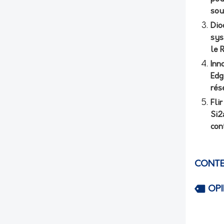
sou
Dio
sys
le 
Inn
Edg
rés
Fli
Si2
con
CONTE
OP