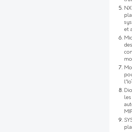
NXP
pla
sys
et 
Mic
des
con
mod
Mo
pou
l’I
Dio
les
aut
MI
SYS
pl