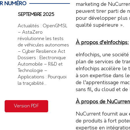
ER NUMÉRO
marketing de NuCurrent
peuvent tirer parti de 
SEPTEMBRE 2025
pour développer plus r
qualité supérieure ».
Actualités : OpenGMSL
– AstaZero
révolutionne les tests
À propos d’eInfochips:
de véhicules autonomes
– Cyber Resilience Act
eInfochips, une société
Dossiers : Electronique
plan de services de tra
Automobile – R&D et
eInfochips accélère le
Technologie –
à son expertise dans les
Applications : Pourquoi
de l’apprentissage mach
la traçabilité…
sans fil, du cloud et de 
À propos de NuCurren
Version PDF
NuCurrent fournit aux 
de produits à fort pote
expertise en intégratio