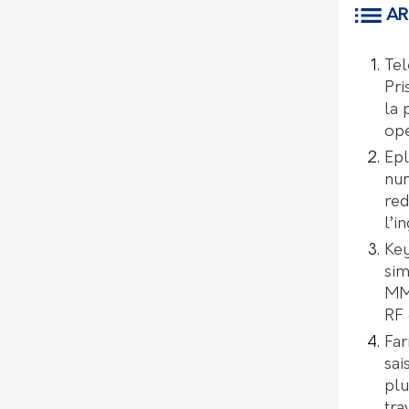
AR
Tel
Pri
la 
opé
Epl
num
red
l’i
Key
sim
MMI
RF 
Far
sai
plu
tra