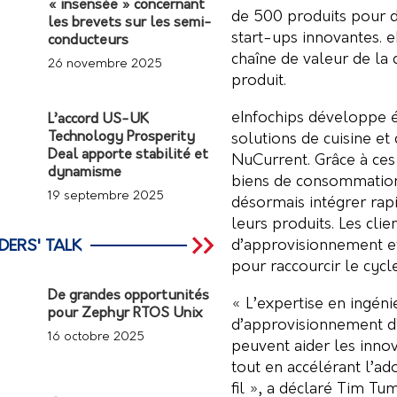
« insensée » concernant
de 500 produits pour 
les brevets sur les semi-
start-ups innovantes. e
conducteurs
chaîne de valeur de la 
26 novembre 2025
produit.
eInfochips développe é
L’accord US-UK
Technology Prosperity
solutions de cuisine et
Deal apporte stabilité et
NuCurrent. Grâce à ces 
dynamisme
biens de consommation,
19 septembre 2025
désormais intégrer rap
leurs produits. Les cli
d’approvisionnement et
DERS' TALK
pour raccourcir le cycl
De grandes opportunités
« L’expertise en ingéni
pour Zephyr RTOS Unix
d’approvisionnement d’
16 octobre 2025
peuvent aider les innov
tout en accélérant l’a
fil », a déclaré Tim Tu