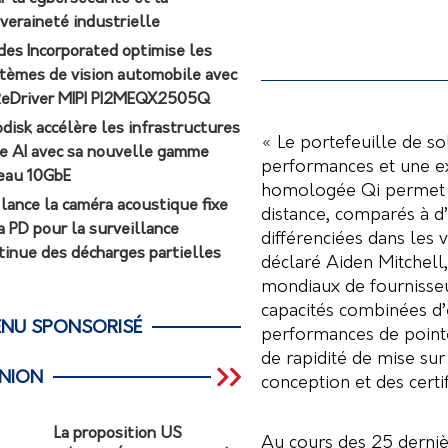
veraineté industrielle
des Incorporated optimise les
tèmes de vision automobile avec
ReDriver MIPI PI2MEQX2505Q
odisk accélère les infrastructures
« Le portefeuille de so
e AI avec sa nouvelle gamme
performances et une ex
eau 10GbE
homologée Qi permet de
r lance la caméra acoustique fixe
distance, comparés à d
a PD pour la surveillance
différenciées dans les v
tinue des décharges partielles
déclaré Aiden Mitchell,
mondiaux de fournisseur
capacités combinées d
NU SPONSORISÉ
performances de pointe
de rapidité de mise sur
INION
conception et des certif
La proposition US
Au cours des 25 derniè