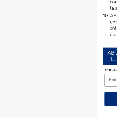
con
la 
AP
uni
cré
de
AB
LE
E-mail