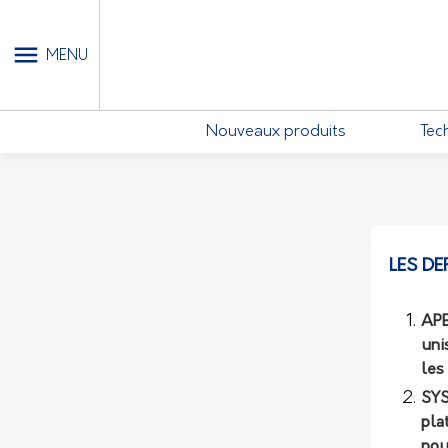
MON COMPTE - MES ABONN
MENU
Nouveaux produits
Tec
LES DE
APE
uni
les
SYS
pla
pou