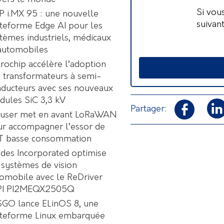
Si vou
 i.MX 95 : une nouvelle
suivan
teforme Edge AI pour les
tèmes industriels, médicaux
automobiles
rochip accélère l’adoption
 transformateurs à semi-
ducteurs avec ses nouveaux
ules SiC 3,3 kV
Partager:
user met en avant LoRaWAN
r accompagner l’essor de
oT basse consommation
des Incorporated optimise
 systèmes de vision
omobile avec le ReDriver
PI PI2MEQX2505Q
GO lance ELinOS 8, une
ateforme Linux embarquée