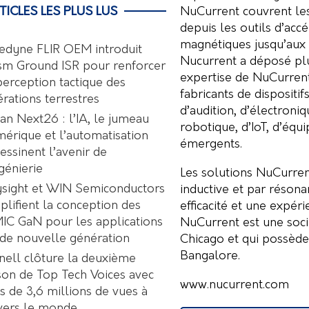
NuCurrent couvrent les
TICLES LES PLUS LUS
depuis les outils d’acc
magnétiques jusqu’aux 
edyne FLIR OEM introduit
Nucurrent a déposé plu
sm Ground ISR pour renforcer
expertise de NuCurrent
perception tactique des
fabricants de dispositi
rations terrestres
d’audition, d’électroni
an Next26 : l’IA, le jumeau
robotique, d’IoT, d’équ
érique et l’automatisation
émergents.
essinent l’avenir de
ngénierie
Les solutions NuCurrent
sight et WIN Semiconductors
inductive et par résona
plifient la conception des
efficacité et une expér
C GaN pour les applications
NuCurrent est une socié
de nouvelle génération
Chicago et qui possèd
Bangalore.
nell clôture la deuxième
son de Top Tech Voices avec
www.nucurrent.com
s de 3,6 millions de vues à
vers le monde