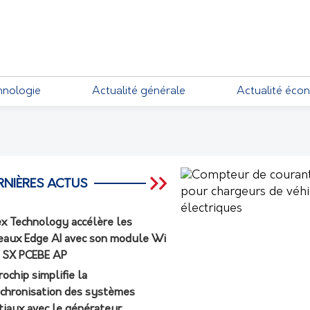
EMENTS
hnologie
Actualité générale
Actualité éco
RNIÈRES ACTUS
ex Technology accélère les
eaux Edge AI avec son module Wi
7 SX PCEBE AP
rochip simplifie la
chronisation des systèmes
tiaux avec le générateur