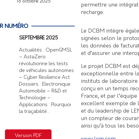
16 octobre 2025
permettre une intégrat
recharge.
ER NUMÉRO
Le DCBM intègre égale
signées selon le proto
SEPTEMBRE 2025
les données de factura
Actualités : OpenGMSL
et d’assurer une intero
– AstaZero
révolutionne les tests
Le projet DCBM est déj
de véhicules autonomes
exceptionnelle entre le
– Cyber Resilience Act
instituts de laboratoi
Dossiers : Electronique
conçu en un temps rec
Automobile – R&D et
France, et par l’équipe
Technologie –
excellent exemple de l
Applications : Pourquoi
et du leadership de LEM.
la traçabilité…
un compteur de courant
ainsi qu’à tous les bes
Version PDF