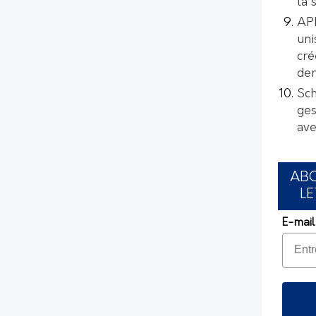
la 
AP
uni
cré
de
Sch
ges
ave
AB
LE
E-mail