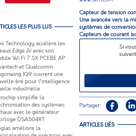
www.lem.com
Capteur de tension co
Une avancée vers la mi
TICLES LES PLUS LUS
systèmes de conversio
Capteurs de courant is
ex Technology accélère les
Si vou
eaux Edge AI avec son
suivan
dule Wi Fi 7 SX PCEBE AP
vantech et Qualcomm
agonwing IQ9 ouvrent une
velle ère pour l’intelligence
uelle industrielle
rochip simplifie la
chronisation des systèmes
Partager:
tiaux avec le générateur
horloge DSA504RT
ARTICLES LIÉS
glas améliore la
localisation de précision avec