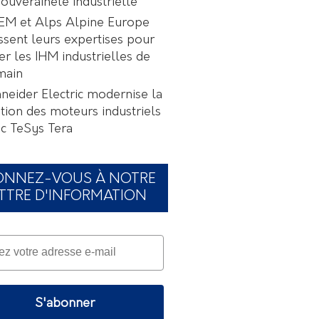
souveraineté industrielle
EM et Alps Alpine Europe
ssent leurs expertises pour
er les IHM industrielles de
main
neider Electric modernise la
tion des moteurs industriels
c TeSys Tera
ONNEZ-VOUS À NOTRE
TTRE D'INFORMATION
S'abonner