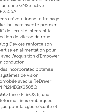
 antenne GNSS active
P2356A
egro révolutionne le freinage
ke-by-wire avec le premier
C de sécurité intégrant la
ection de vitesse de roue
log Devices renforce son
ertise en alimentation pour
A avec l’acquisition d’Empower
miconductor
des Incorporated optimise
 systèmes de vision
omobile avec le ReDriver
PI PI2MEQX2505Q
GO lance ELinOS 8, une
ateforme Linux embarquée
çue pour la cybersécurité et