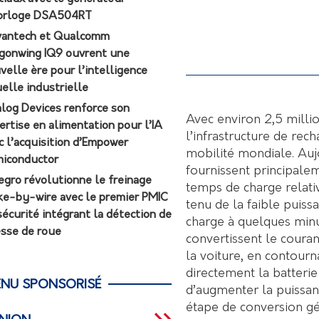
orloge DSA504RT
antech et Qualcomm
gonwing IQ9 ouvrent une
velle ère pour l’intelligence
uelle industrielle
log Devices renforce son
Avec environ 2,5 milli
ertise en alimentation pour l’IA
l’infrastructure de rec
c l’acquisition d’Empower
mobilité mondiale. Aujo
iconductor
fournissent principalem
egro révolutionne le freinage
temps de charge relat
ke-by-wire avec le premier PMIC
tenu de la faible puis
sécurité intégrant la détection de
charge à quelques minu
esse de roue
convertissent le couran
la voiture, en contour
directement la batteri
NU SPONSORISÉ
d’augmenter la puissan
étape de conversion gé