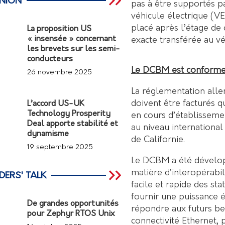
INION
pas à être supportés par
véhicule électrique (V
placé après l’étage de
La proposition US
« insensée » concernant
exacte transférée au vé
les brevets sur les semi-
conducteurs
Le DCBM est conforme 
26 novembre 2025
La réglementation all
doivent être facturés 
L’accord US-UK
Technology Prosperity
en cours d’établissem
Deal apporte stabilité et
au niveau international
dynamisme
de Californie.
19 septembre 2025
Le DCBM a été dévelo
matière d’interopérabil
DERS' TALK
facile et rapide des st
fournir une puissance 
De grandes opportunités
répondre aux futurs be
pour Zephyr RTOS Unix
connectivité Ethernet