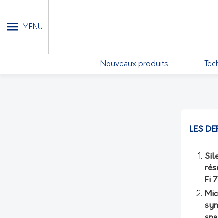
MON COMPTE - MES ABONN
MENU
Nouveaux produits
Tec
LES DE
Sil
rés
Fi 
Mic
syn
spa