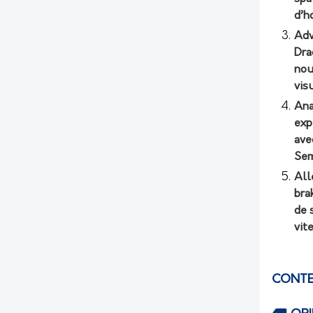
d’h
Adv
Dra
nou
vis
Ana
exp
ave
Sem
All
bra
de 
vit
CONTE