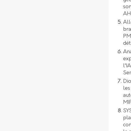
son
AH
All
bra
PMI
dét
Ana
exp
l’I
Se
Dio
les
aut
MI
SYS
pl
con