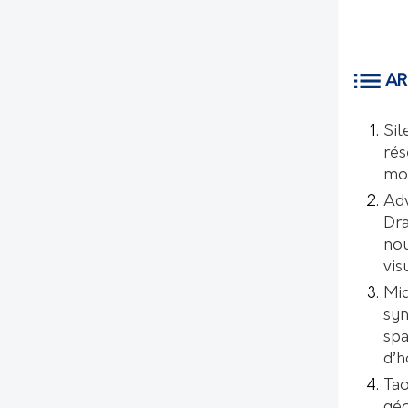
AR
Sil
rés
mo
Ad
Dr
nou
vis
Mic
syn
spa
d’
Tao
géo