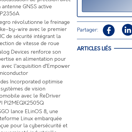
 antenne GNSS active
P2356A
egro révolutionne le freinage
ke-by-wire avec le premier
Partager:
C de sécurité intégrant la
ection de vitesse de roue
ARTICLES LIÉS
log Devices renforce son
ertise en alimentation pour
A avec l’acquisition d’Empower
miconductor
des Incorporated optimise
 systèmes de vision
omobile avec le ReDriver
PI PI2MEQX2505Q
GO lance ELinOS 8, une
ateforme Linux embarquée
çue pour la cybersécurité et