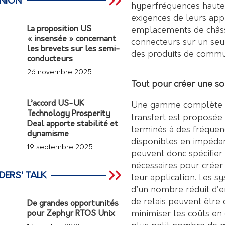
INION
hyperfréquences haut
exigences de leurs appl
La proposition US
emplacements de châssi
« insensée » concernant
connecteurs sur un seu
les brevets sur les semi-
des produits de commut
conducteurs
26 novembre 2025
Tout pour créer une so
L’accord US-UK
Une gamme complète d
Technology Prosperity
transfert est proposée
Deal apporte stabilité et
terminés à des fréquen
dynamisme
disponibles en impédan
19 septembre 2025
peuvent donc spécifier 
nécessaires pour créer
DERS' TALK
leur application. Les 
d’un nombre réduit d’e
de relais peuvent êtr
De grandes opportunités
minimiser les coûts en
pour Zephyr RTOS Unix