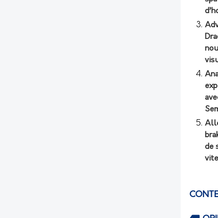
d’h
Adv
Dra
nou
vis
Ana
exp
ave
Sem
All
bra
de 
vit
CONTE