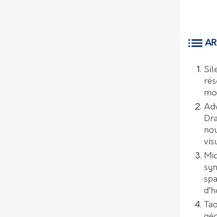
AR
Sil
rés
mo
Ad
Dr
nou
vis
Mic
syn
spa
d’
Tao
géo