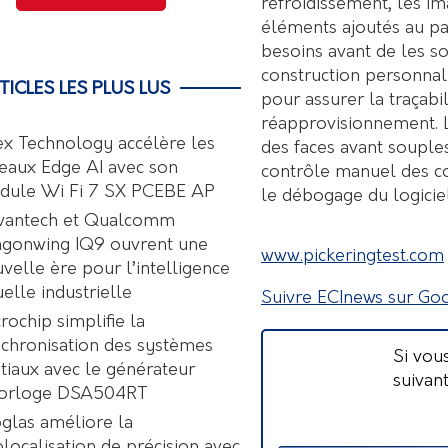
refroidissement, les ima
éléments ajoutés au pan
besoins avant de les s
construction personnali
TICLES LES PLUS LUS
pour assurer la traçabil
réapprovisionnement. 
ex Technology accélère les
des faces avant souples
eaux Edge AI avec son
contrôle manuel des c
dule Wi Fi 7 SX PCEBE AP
le débogage du logiciel
vantech et Qualcomm
agonwing IQ9 ouvrent une
www.pickeringtest.com
velle ère pour l’intelligence
uelle industrielle
Suivre ECInews sur Go
rochip simplifie la
chronisation des systèmes
Si vou
tiaux avec le générateur
suivan
horloge DSA504RT
glas améliore la
localisation de précision avec