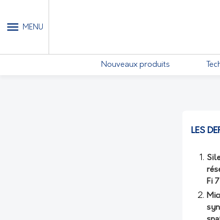
MON COMPTE - MES ABONN
MENU
Nouveaux produits
Tec
LES DE
Sil
rés
Fi 
Mic
syn
spa