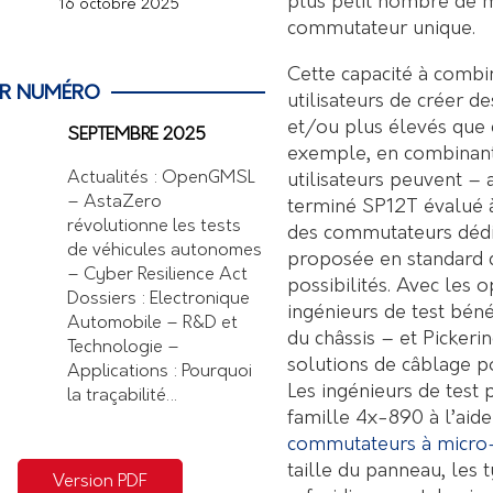
plus petit nombre de 
16 octobre 2025
commutateur unique.
Cette capacité à combi
ER NUMÉRO
utilisateurs de créer 
et/ou plus élevés que 
SEPTEMBRE 2025
exemple, en combinant 
Actualités : OpenGMSL
utilisateurs peuvent – 
– AstaZero
terminé SP12T évalué à
révolutionne les tests
des commutateurs dédi
de véhicules autonomes
proposée en standard d
– Cyber Resilience Act
possibilités. Avec les o
Dossiers : Electronique
ingénieurs de test béné
Automobile – R&D et
du châssis – et Picke
Technologie –
solutions de câblage 
Applications : Pourquoi
Les ingénieurs de test 
la traçabilité…
famille 4x-890 à l’aid
commutateurs à micr
taille du panneau, les t
Version PDF