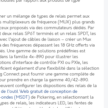
modules par rapport aux produits de type
ner un mélange de types de relais permet aux
des multiplexeurs de fréquence (MUX) plus grands
ceux proposés via des commutateurs dédiés. Par
deux relais SP6T terminés et un relais SPDT, les
avec l’ajout de câbles de liaison – créer un Mux
 des fréquences dépassant les 18 GHz offerts via
és. Une gamme de solutions prédéfinies est
ans la famille 4x-890 pour illustrer les
ptions d’interface de contrôle PXI ou PXIe, les
ficient également d’une flexibilité dans la sélection
ring Connect peut fournir une gamme complète de
pour prendre en charge la gamme 40/42-890.
peuvent configurer les dispositions des relais de la
e
de l’outil Web gratuit de conception de
o-ondes (MSDT)
de Pickering, en sélectionnant la
ypes de relais, les indicateurs LED, les fentes de