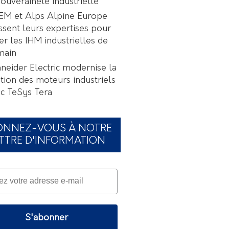
souveraineté industrielle
EM et Alps Alpine Europe
ssent leurs expertises pour
er les IHM industrielles de
main
neider Electric modernise la
tion des moteurs industriels
c TeSys Tera
ONNEZ-VOUS À NOTRE
TTRE D'INFORMATION
S'abonner