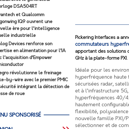
orloge DSA504RT
antech et Qualcomm
gonwing IQ9 ouvrent une
velle ère pour l’intelligence
uelle industrielle
Pickering Interfaces a an
commutateurs hyperfré
log Devices renforce son
ertise en alimentation pour l’IA
apportant des solutions 
c l’acquisition d’Empower
GHz à la plate-forme PXI.
iconductor
Idéale pour les enviro
egro révolutionne le freinage
hyperfréquence haute 
ke-by-wire avec le premier PMIC
sécurisées radar, satel
sécurité intégrant la détection de
et à l’infrastructure 5
esse de roue
hyperfréquences 40/42
hautement configurable
flexibilité, polyvalenc
NU SPONSORISÉ
nouvelle famille PXI/P
sélectionner et de com