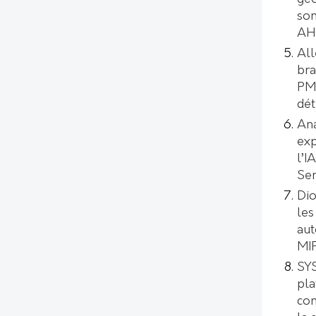
son
AH
All
bra
PMI
dét
Ana
exp
l’I
Se
Dio
les
aut
MI
SYS
pl
con