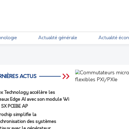
EMENTS
hnologie
Actualité générale
Actualité éco
RNIÈRES ACTUS
ex Technology accélère les
eaux Edge AI avec son module Wi
7 SX PCEBE AP
rochip simplifie la
chronisation des systèmes
tiaux avec le générateur