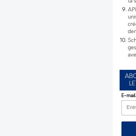
la 
AP
uni
cré
de
Sch
ges
ave
AB
LE
E-mail