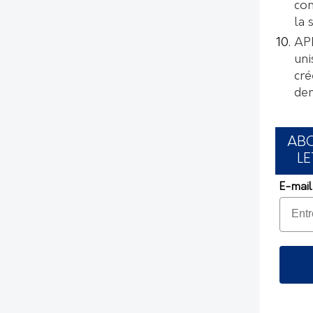
con
la 
AP
uni
cré
de
AB
LE
E-mail