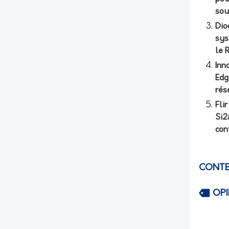
sou
Dio
sys
le 
Inn
Edg
rés
Fli
Si2
con
CONTE
OP