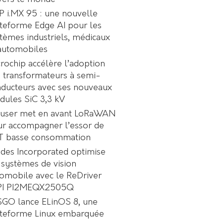
 i.MX 95 : une nouvelle
teforme Edge AI pour les
tèmes industriels, médicaux
automobiles
rochip accélère l’adoption
 transformateurs à semi-
ducteurs avec ses nouveaux
ules SiC 3,3 kV
user met en avant LoRaWAN
r accompagner l’essor de
oT basse consommation
des Incorporated optimise
 systèmes de vision
omobile avec le ReDriver
PI PI2MEQX2505Q
GO lance ELinOS 8, une
ateforme Linux embarquée