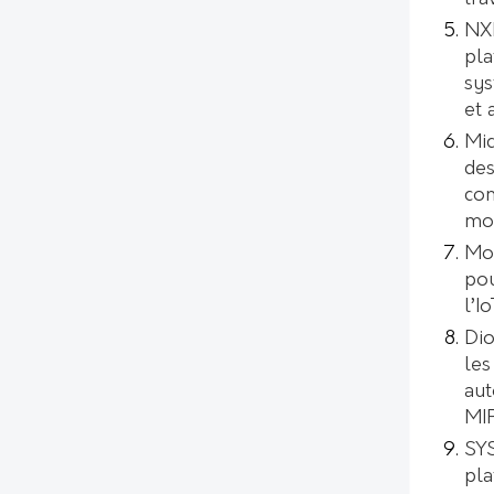
NXP
pla
sys
et 
Mic
des
con
mod
Mo
pou
l’I
Dio
les
aut
MI
SYS
pl