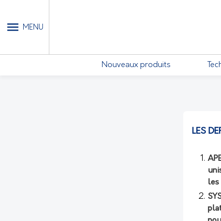
MON COMPTE - MES ABONN
MENU
Nouveaux produits
Tec
LES DE
APE
uni
les
SYS
pla
pou