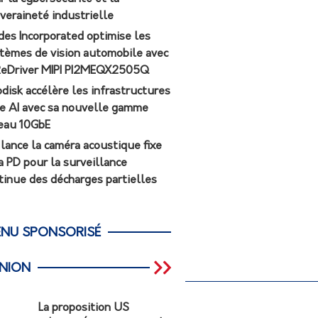
veraineté industrielle
des Incorporated optimise les
tèmes de vision automobile avec
ReDriver MIPI PI2MEQX2505Q
odisk accélère les infrastructures
e AI avec sa nouvelle gamme
eau 10GbE
r lance la caméra acoustique fixe
a PD pour la surveillance
tinue des décharges partielles
NU SPONSORISÉ
INION
La proposition US