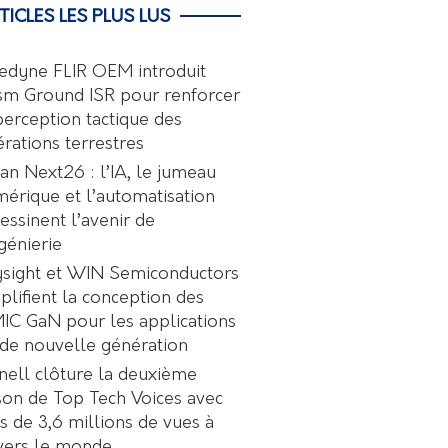
TICLES LES PLUS LUS
edyne FLIR OEM introduit
sm Ground ISR pour renforcer
perception tactique des
rations terrestres
an Next26 : l’IA, le jumeau
érique et l’automatisation
essinent l’avenir de
ngénierie
sight et WIN Semiconductors
plifient la conception des
C GaN pour les applications
de nouvelle génération
nell clôture la deuxième
son de Top Tech Voices avec
s de 3,6 millions de vues à
vers le monde