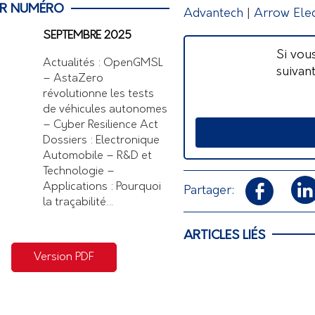
ER NUMÉRO
Advantech
|
Arrow Elec
SEPTEMBRE 2025
Si vou
Actualités : OpenGMSL
suivan
– AstaZero
révolutionne les tests
de véhicules autonomes
– Cyber Resilience Act
Dossiers : Electronique
Automobile – R&D et
Technologie –
Applications : Pourquoi
Partager:
la traçabilité…
ARTICLES LIÉS
Version PDF