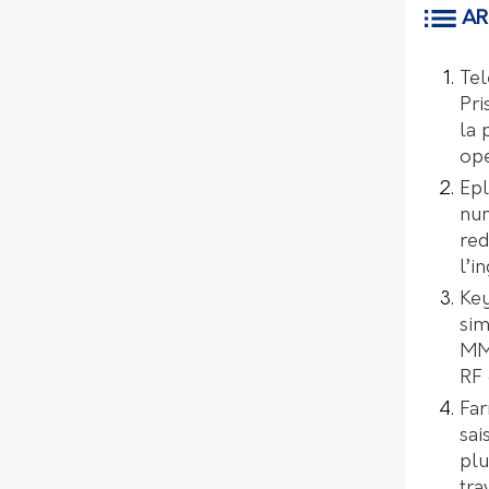
AR
Tel
Pri
la 
opé
Epl
num
red
l’i
Key
sim
MMI
RF 
Far
sai
plu
tra