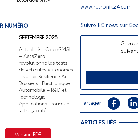
16 octobre 2025
www.rutronik24.com
Suivre ECInews sur Go
ER NUMÉRO
SEPTEMBRE 2025
Si vou
Actualités : OpenGMSL
suivan
– AstaZero
révolutionne les tests
de véhicules autonomes
– Cyber Resilience Act
Dossiers : Electronique
Automobile – R&D et
Technologie –
Partager:
Applications : Pourquoi
la traçabilité…
ARTICLES LIÉS
Version PDF