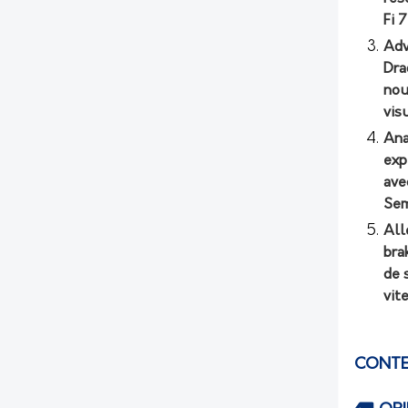
Fi 
Adv
Dra
nou
vis
Ana
exp
ave
Sem
All
bra
de 
vit
CONTE