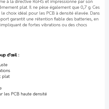
rme à la directive RoHS et impressionne par son
êmement plat. Il ne pèse également que 0,7 g. Ces
t le choix idéal pour les PCB à densité élevée. Dans
port garantit une rétention fiable des batteries, en
s impliquant de fortes vibrations ou des chocs
up d’œil :
uste
ations
 plat
e
r les PCB haute densité