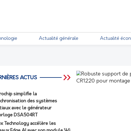
EMENTS
hnologie
Actualité générale
Actualité éco
RNIÈRES ACTUS
rochip simplifie la
chronisation des systèmes
tiaux avec le générateur
orloge DSA504RT
ex Technology accélère les
eaux Edge AI avec son module Wi