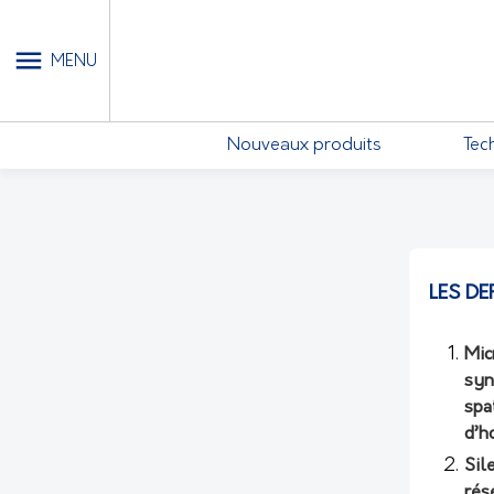
MON COMPTE - MES ABONN
MENU
Nouveaux produits
Tec
LES DE
Mic
syn
spa
d’h
Sil
rés