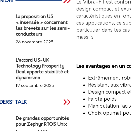
INION
Le Vibra-Fit est confo
design compact et extr
caractéristiques en fon
La proposition US
ces applications, ce sup
« insensée » concernant
les brevets sur les semi-
particulier dans les ca
conducteurs
massifs.
26 novembre 2025
L’accord US-UK
Les avantages en un co
Technology Prosperity
Deal apporte stabilité et
Extrêmement rob
dynamisme
Résistant aux vibr
19 septembre 2025
Design compact et
Faible poids
DERS' TALK
Manipulation facil
Choix optimal pou
De grandes opportunités
pour Zephyr RTOS Unix