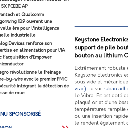
7 SX PCEBE AP
antech et Qualcomm
gonwing IQ9 ouvrent une
velle ère pour l’intelligence
uelle industrielle
Keystone Electronics
log Devices renforce son
support de pile bou
ertise en alimentation pour l’IA
bouton au lithium C
c l’acquisition d’Empower
iconductor
Extrêmement robuste et
egro révolutionne le freinage
Keystone Electronics e
ke-by-wire avec le premier PMIC
sous vide et mécanique.
sécurité intégrant la détection de
vrac)
ou sur
ruban adhé
esse de roue
Le Vibra-Fit est doté 
plaqué or et d’une bas
températures remplie 
NU SPONSORISÉ
ou une insertion rapide
le rendent également c