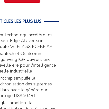
TICLES LES PLUS LUS
ex Technology accélère les
eaux Edge AI avec son
dule Wi Fi 7 SX PCEBE AP
vantech et Qualcomm
agonwing IQ9 ouvrent une
velle ère pour l’intelligence
uelle industrielle
rochip simplifie la
chronisation des systèmes
tiaux avec le générateur
horloge DSA504RT
glas améliore la
localisation de précision avec