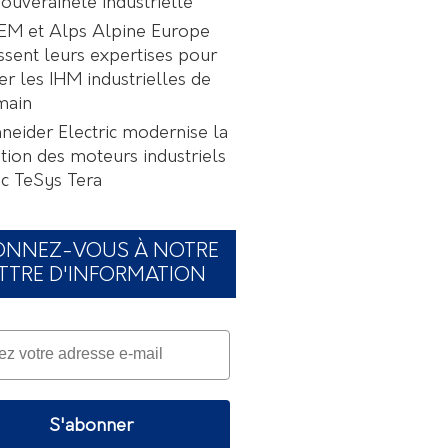
souveraineté industrielle
EM et Alps Alpine Europe
ssent leurs expertises pour
er les IHM industrielles de
main
neider Electric modernise la
tion des moteurs industriels
c TeSys Tera
ONNEZ-VOUS À NOTRE
TTRE D'INFORMATION
S'abonner