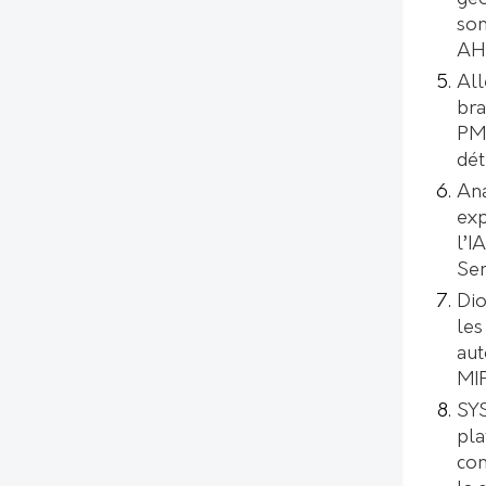
son
AH
All
bra
PMI
dét
Ana
exp
l’I
Se
Dio
les
aut
MI
SYS
pl
con