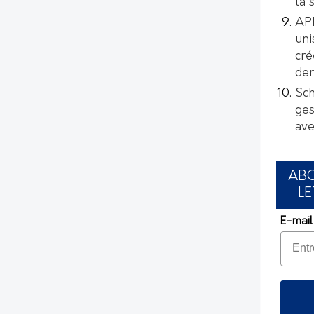
la 
AP
uni
cré
de
Sch
ges
ave
AB
LE
E-mail