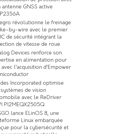
 antenne GNSS active
P2356A
egro révolutionne le freinage
ke-by-wire avec le premier
C de sécurité intégrant la
ection de vitesse de roue
log Devices renforce son
ertise en alimentation pour
A avec l’acquisition d’Empower
miconductor
des Incorporated optimise
 systèmes de vision
omobile avec le ReDriver
PI PI2MEQX2505Q
GO lance ELinOS 8, une
ateforme Linux embarquée
çue pour la cybersécurité et