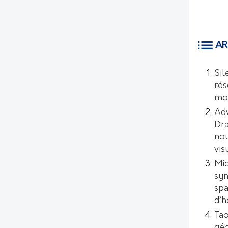
AR
Sil
rés
mo
Ad
Dr
nou
vis
Mic
syn
spa
d’
Tao
géo