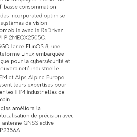
oT basse consommation
des Incorporated optimise
 systèmes de vision
omobile avec le ReDriver
PI PI2MEQX2505Q
GO lance ELinOS 8, une
ateforme Linux embarquée
çue pour la cybersécurité et
souveraineté industrielle
EM et Alps Alpine Europe
ssent leurs expertises pour
er les IHM industrielles de
main
glas améliore la
localisation de précision avec
 antenne GNSS active
P2356A