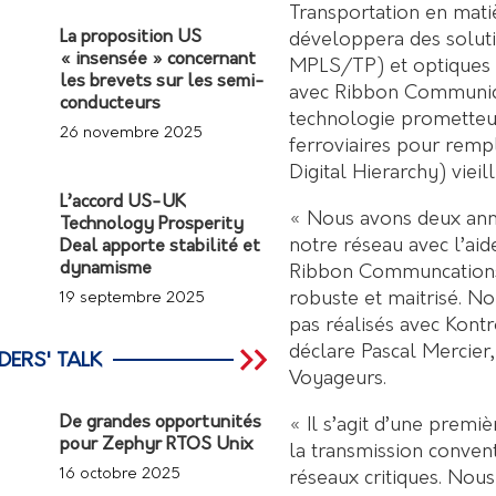
Transportation en matiè
La proposition US
développera des solut
« insensée » concernant
MPLS/TP) et optiques
les brevets sur les semi-
avec Ribbon Communica
conducteurs
technologie prometteus
26 novembre 2025
ferroviaires pour rem
Digital Hierarchy) vieill
L’accord US-UK
« Nous avons deux ann
Technology Prosperity
notre réseau avec l’aid
Deal apporte stabilité et
dynamisme
Ribbon Communcations.
robuste et maitrisé. No
19 septembre 2025
pas réalisés avec Kontr
déclare Pascal Mercier
DERS' TALK
Voyageurs.
De grandes opportunités
« Il s’agit d’une premi
pour Zephyr RTOS Unix
la transmission convent
16 octobre 2025
réseaux critiques. No