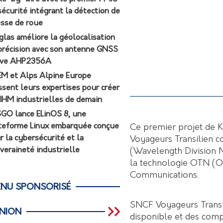
sécurité intégrant la détection de
esse de roue
glas améliore la géolocalisation
précision avec son antenne GNSS
ive AHP2356A
M et Alps Alpine Europe
ssent leurs expertises pour créer
 IHM industrielles de demain
GO lance ELinOS 8, une
teforme Linux embarquée conçue
Ce premier projet de 
r la cybersécurité et la
Voyageurs Transilien 
veraineté industrielle
(Wavelength Division M
la technologie OTN (O
Communications.
NU SPONSORISÉ
SNCF Voyageurs Transil
INION
disponible et des comp