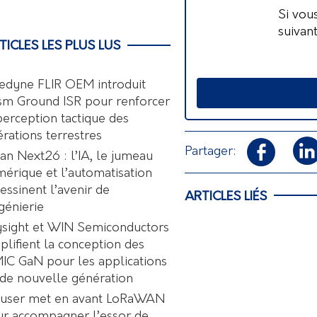
Si vou
suivan
TICLES LES PLUS LUS
edyne FLIR OEM introduit
sm Ground ISR pour renforcer
perception tactique des
rations terrestres
Partager:
an Next26 : l’IA, le jumeau
érique et l’automatisation
essinent l’avenir de
ARTICLES LIÉS
ngénierie
sight et WIN Semiconductors
plifient la conception des
C GaN pour les applications
de nouvelle génération
user met en avant LoRaWAN
r accompagner l’essor de