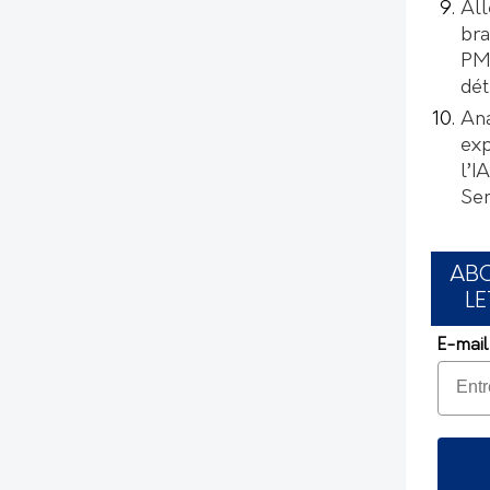
All
bra
PMI
dét
Ana
exp
l’I
Se
AB
LE
E-mail