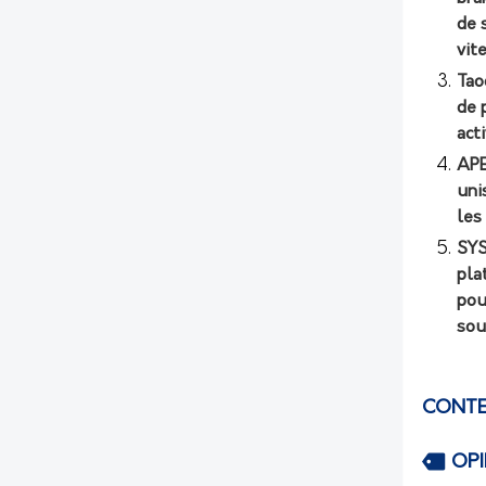
de 
vit
Tao
de 
act
APE
uni
les
SYS
pla
pou
sou
CONTE
OP