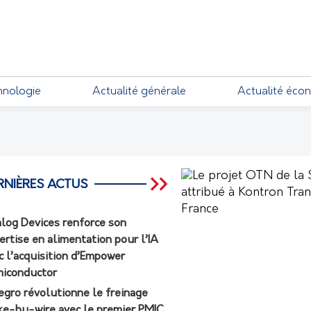
EMENTS
hnologie
Actualité générale
Actualité éco
RNIÈRES ACTUS
log Devices renforce son
ertise en alimentation pour l’IA
c l’acquisition d’Empower
iconductor
egro révolutionne le freinage
ke-by-wire avec le premier PMIC