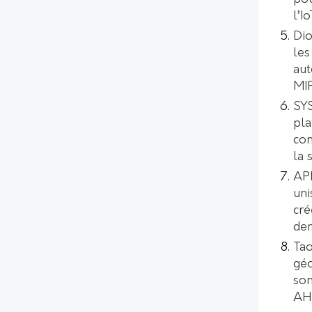
l’I
Dio
les
aut
MI
SYS
pl
con
la 
AP
uni
cré
de
Tao
géo
son
AH