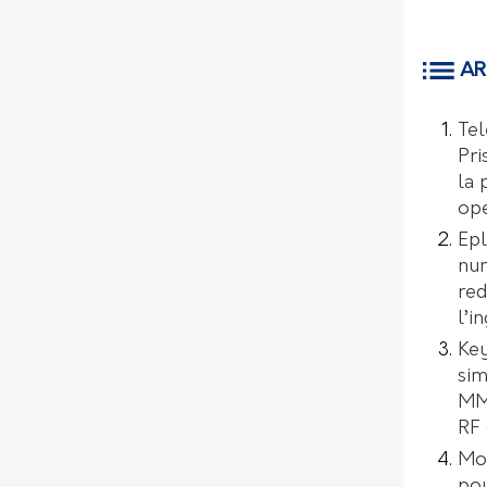
AR
Tel
Pri
la 
opé
Epl
num
red
l’i
Key
sim
MMI
RF 
Mo
pou