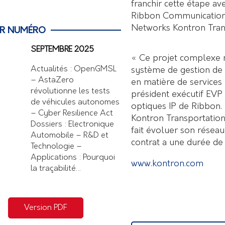
franchir cette étape av
Ribbon Communications 
Networks Kontron Tran
ER NUMÉRO
SEPTEMBRE 2025
« Ce projet complexe n
Actualités : OpenGMSL
système de gestion de 
– AstaZero
en matière de services
révolutionne les tests
président exécutif EVP 
de véhicules autonomes
optiques IP de Ribbon
– Cyber Resilience Act
Kontron Transportation
Dossiers : Electronique
fait évoluer son résea
Automobile – R&D et
contrat a une durée de
Technologie –
Applications : Pourquoi
www.kontron.com
la traçabilité…
Version PDF