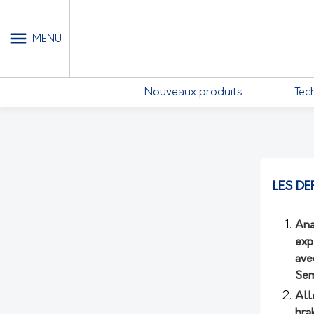
MON COMPTE - MES ABONN
MENU
Nouveaux produits
Tec
LES DE
Ana
exp
ave
Sem
All
bra