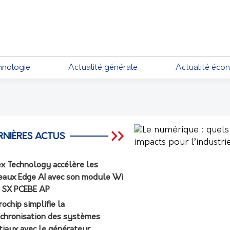
EMENTS
hnologie
Actualité générale
Actualité éco
RNIÈRES ACTUS
ex Technology accélère les
eaux Edge AI avec son module Wi
7 SX PCEBE AP
rochip simplifie la
chronisation des systèmes
tiaux avec le générateur