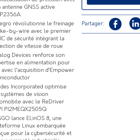
 antenne GNSS active
P2356A
Partager:
egro révolutionne le freinage
ke-by-wire avec le premier
C de sécurité intégrant la
ection de vitesse de roue
log Devices renforce son
ertise en alimentation pour
A avec l’acquisition d’Empower
miconductor
des Incorporated optimise
 systèmes de vision
omobile avec le ReDriver
PI PI2MEQX2505Q
GO lance ELinOS 8, une
ateforme Linux embarquée
çue pour la cybersécurité et