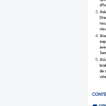
d’h
Adv
Dra
nou
vis
Ana
exp
ave
Sem
All
bra
de 
vit
CONTE