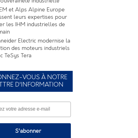
souveraineté industrielle
EM et Alps Alpine Europe
ssent leurs expertises pour
er les IHM industrielles de
main
neider Electric modernise la
tion des moteurs industriels
c TeSys Tera
ONNEZ-VOUS À NOTRE
TTRE D'INFORMATION
S'abonner