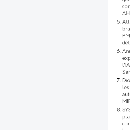
son
AH
All
bra
PMI
dét
Ana
exp
l’I
Se
Dio
les
aut
MI
SYS
pl
con