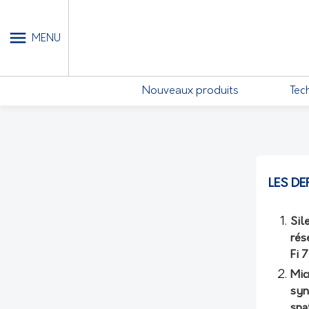
MON COMPTE - MES ABONN
MENU
Nouveaux produits
Tec
LES DE
Sil
rés
Fi 
Mic
syn
spa