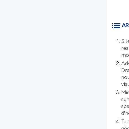
AR
Sil
rés
mo
Ad
Dr
nou
vis
Mic
syn
spa
d’
Tao
géo