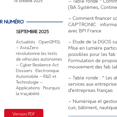
– Table ronde " Commen
16 octobre 2025
(BA Systèmes, Contine
– Comment financer so
ER NUMÉRO
CAP’TRONIC : informati
avec BPI France
SEPTEMBRE 2025
– Etude de la DGCIS sur
Actualités : OpenGMSL
Mise en lumière parti
– AstaZero
révolutionne les tests
possibles pour les fab
de véhicules autonomes
Formulation de proposi
– Cyber Resilience Act
mouvement des fab lab
Dossiers : Electronique
Automobile – R&D et
– Table ronde : " Les a
Technologie –
services aux entreprise
Applications : Pourquoi
d’entreprises français
la traçabilité…
– Numérique et gestion 
cuir, bâtiment, nautiqu
Version PDF