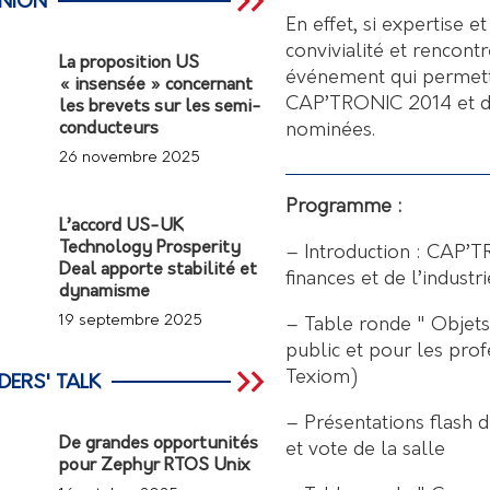
INION
En effet, si expertise 
convivialité et rencon
La proposition US
événement qui permettr
« insensée » concernant
CAP’TRONIC 2014 et d
les brevets sur les semi-
nominées.
conducteurs
26 novembre 2025
Programme :
L’accord US-UK
Technology Prosperity
– Introduction : CAP’T
Deal apporte stabilité et
finances et de l’industri
dynamisme
19 septembre 2025
– Table ronde " Objets
public et pour les pro
Texiom)
DERS' TALK
– Présentations flash
De grandes opportunités
et vote de la salle
pour Zephyr RTOS Unix