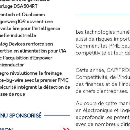
orloge DSA504RT
antech et Qualcomm
gonwing IQ9 ouvrent une
velle ère pour l’intelligence
Les technologies numér
uelle industrielle
aussi de risques import
log Devices renforce son
Comment les PME peuve
ertise en alimentation pour l’IA
compétitivité et leur 
c l’acquisition d’Empower
iconductor
Cette année, CAP’TRONI
egro révolutionne le freinage
Compétitivité, de l’Ind
ke-by-wire avec le premier PMIC
des finances et de l’i
sécurité intégrant la détection de
de chefs d’entreprises.
esse de roue
Au cours de cette manif
en électronique et logi
NU SPONSORISÉ
approfondir les potent
avec de nombreux diri