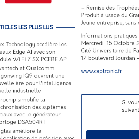
– Remise des Trophées
Produit à usage du Gran
Jeune entreprise, sans 
TICLES LES PLUS LUS
Informations pratiques 
Mercredi 15 Octobre 2
ex Technology accélère les
Cité Universitaire de P
eaux Edge AI avec son
17 boulevard Jourdan 
dule Wi Fi 7 SX PCEBE AP
vantech et Qualcomm
www.captronic.fr
agonwing IQ9 ouvrent une
velle ère pour l’intelligence
uelle industrielle
rochip simplifie la
Si vou
chronisation des systèmes
suivan
tiaux avec le générateur
horloge DSA504RT
glas améliore la
localisation de précision avec