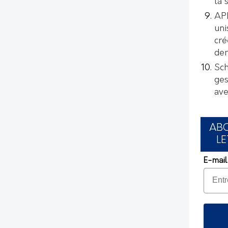
la 
AP
uni
cré
de
Sch
ges
ave
AB
LE
E-mail