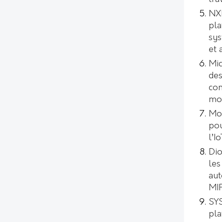
NXP
pla
sys
et 
Mic
des
con
mod
Mo
pou
l’I
Dio
les
aut
MI
SYS
pl