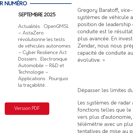
ER NUMÉRO
Gregory Baratoff, vic
SEPTEMBRE 2025
systèmes de véhicule a
position de leadership
Actualités : OpenGMSL
conduite est le résulta
– AstaZero
plus avancée. En inves
révolutionne les tests
Zendar, nous nous pré
de véhicules autonomes
capacité de conduite 
– Cyber Resilience Act
Dossiers : Electronique
évolutive. »
Automobile – R&D et
Technologie –
Applications : Pourquoi
la traçabilité…
Dépasser les limites d
Les systèmes de radar 
Version PDF
fonctions telles que l
vers plus d’autonomie,
télémétrie avec un plu
tentatives de mise au p