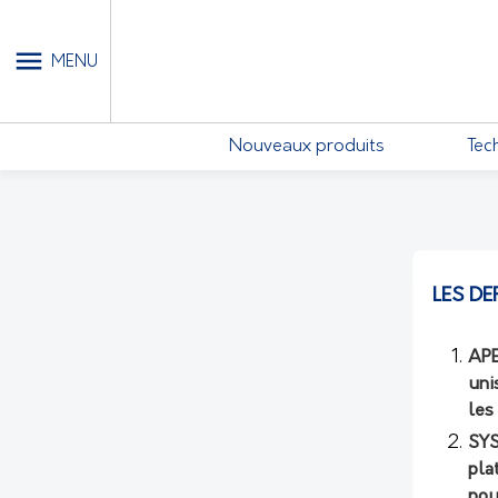
MON COMPTE - MES ABONN
MENU
Nouveaux produits
Tec
LES DE
APE
uni
les
SYS
pla
pou