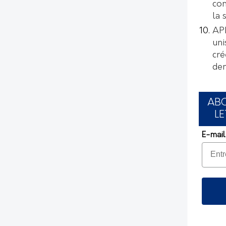
con
la 
AP
uni
cré
de
AB
LE
E-mail