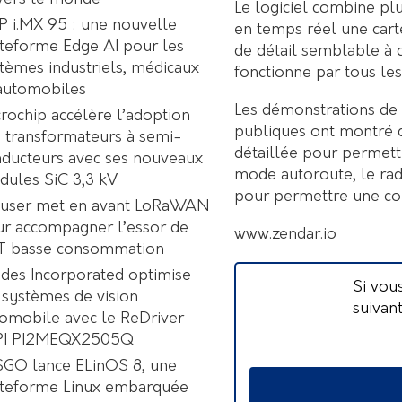
Le logiciel combine pl
 i.MX 95 : une nouvelle
en temps réel une carte
teforme Edge AI pour les
de détail semblable à c
tèmes industriels, médicaux
fonctionne par tous les
automobiles
Les démonstrations de 
rochip accélère l’adoption
publiques ont montré q
 transformateurs à semi-
détaillée pour permet
ducteurs avec ses nouveaux
mode autoroute, le rad
ules SiC 3,3 kV
pour permettre une con
user met en avant LoRaWAN
r accompagner l’essor de
www.zendar.io
oT basse consommation
des Incorporated optimise
Si vou
 systèmes de vision
suivan
omobile avec le ReDriver
PI PI2MEQX2505Q
GO lance ELinOS 8, une
ateforme Linux embarquée