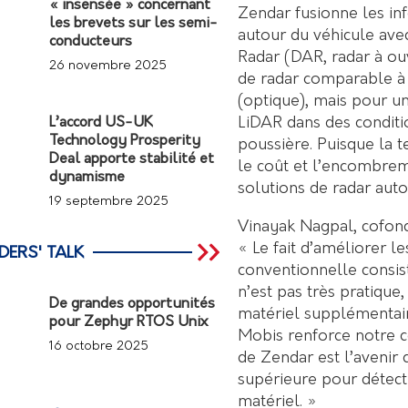
« insensée » concernant
Zendar fusionne les in
les brevets sur les semi-
autour du véhicule ave
conducteurs
Radar (DAR, radar à ou
26 novembre 2025
de radar comparable à 
(optique), mais pour un
LiDAR dans des conditio
L’accord US-UK
Technology Prosperity
poussière. Puisque la 
Deal apporte stabilité et
le coût et l’encombrem
dynamisme
solutions de radar aut
19 septembre 2025
Vinayak Nagpal, cofond
« Le fait d’améliorer l
DERS' TALK
conventionnelle consis
n’est pas très pratique
De grandes opportunités
matériel supplémentair
pour Zephyr RTOS Unix
Mobis renforce notre c
16 octobre 2025
de Zendar est l’avenir 
supérieure pour détecte
matériel. »