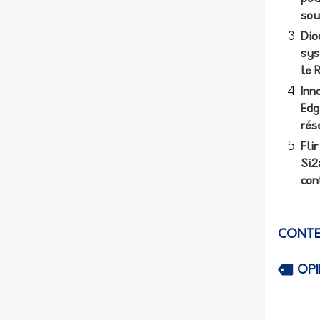
sou
Dio
sys
le 
Inn
Edg
rés
Fli
Si2
con
CONTE
OP