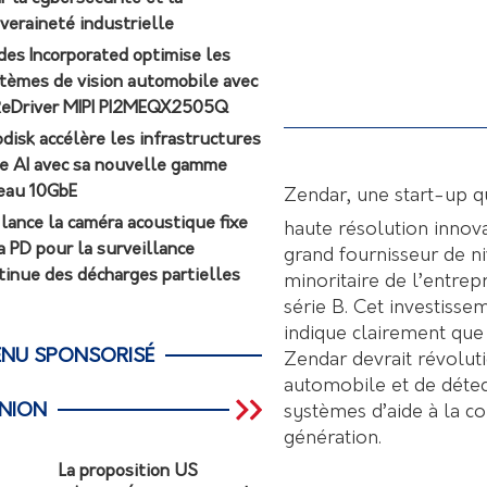
veraineté industrielle
des Incorporated optimise les
tèmes de vision automobile avec
ReDriver MIPI PI2MEQX2505Q
odisk accélère les infrastructures
e AI avec sa nouvelle gamme
eau 10GbE
Zendar, une start-up 
r lance la caméra acoustique fixe
haute résolution innov
a PD pour la surveillance
grand fournisseur de n
tinue des décharges partielles
minoritaire de l’entrep
série B. Cet investiss
indique clairement que 
NU SPONSORISÉ
Zendar devrait révolut
automobile et de détec
INION
systèmes d’aide à la c
génération.
La proposition US