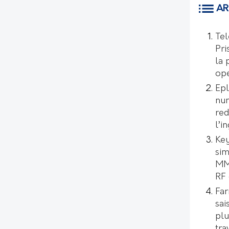
AR
Tel
Pri
la 
opé
Epl
num
red
l’i
Key
sim
MMI
RF 
Far
sai
plu
tra