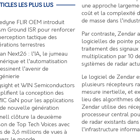
TICLES LES PLUS LUS
une approche largement
coût et la complexité 
de masse dans l’indust
edyne FLIR OEM introduit
sm Ground ISR pour renforcer
Par contraste, Zendar 
perception tactique des
logicielles de pointe p
rations terrestres
traitement des signaux
an Next26 : l’IA, le jumeau
multiplication par 10 d
érique et l’automatisation
systèmes de radar actu
essinent l’avenir de
ngénierie
Le logiciel de Zendar e
plusieurs récepteurs 
sight et WIN Semiconductors
mesure inertielle, et 
plifient la conception des
lieu des algorithmes de
C GaN pour les applications
Zendar utilise des réc
de nouvelle génération
processeur central pou
nell clôture la deuxième
de radar existants dans
son de Top Tech Voices avec
l’infrastructure inform
s de 3,6 millions de vues à
vers le monde