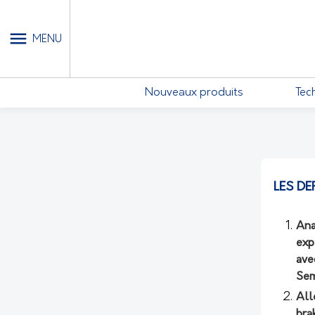
MON COMPTE - MES ABONN
MENU
Nouveaux produits
Tec
LES DE
Ana
exp
ave
Sem
All
bra