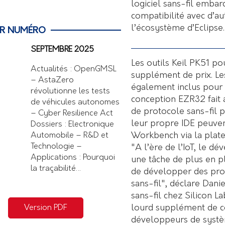
logiciel sans-fil embar
compatibilité avec d’au
l’écosystème d’Eclipse.
ER NUMÉRO
SEPTEMBRE 2025
Les outils Keil PK51 p
Actualités : OpenGMSL
supplément de prix. L
– AstaZero
également inclus pour
révolutionne les tests
conception EZR32 fait
de véhicules autonomes
de protocole sans-fil p
– Cyber Resilience Act
leur propre IDE peuve
Dossiers : Electronique
Workbench via la plate
Automobile – R&D et
Technologie –
"A l’ère de l’IoT, le
Applications : Pourquoi
une tâche de plus en pl
la traçabilité…
de développer des prod
sans-fil", déclare Dani
sans-fil chez Silicon La
lourd supplément de c
Version PDF
développeurs de systè