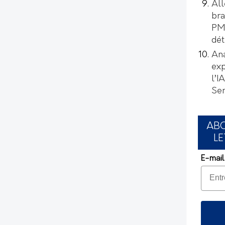
All
bra
PMI
dét
Ana
exp
l’I
Se
AB
LE
E-mail