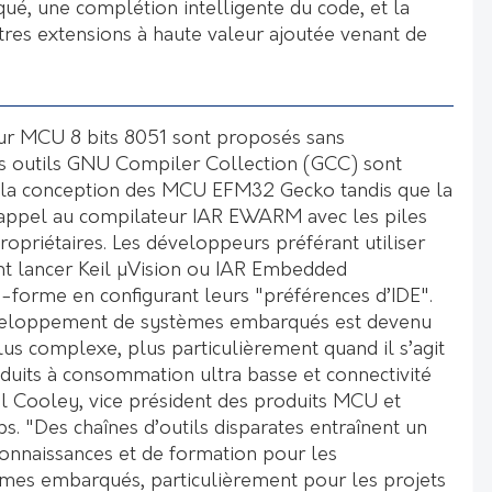
qué, une complétion intelligente du code, et la
tres extensions à haute valeur ajoutée venant de
our MCU 8 bits 8051 sont proposés sans
es outils GNU Compiler Collection (GCC) sont
 la conception des MCU EFM32 Gecko tandis que la
 appel au compilateur IAR EWARM avec les piles
ropriétaires. Les développeurs préférant utiliser
nt lancer Keil µVision ou IAR Embedded
-forme en configurant leurs "préférences d’IDE".
 développement de systèmes embarqués est devenu
us complexe, plus particulièrement quand il s’agit
uits à consommation ultra basse et connectivité
el Cooley, vice président des produits MCU et
bs. "Des chaînes d’outils disparates entraînent un
onnaissances et de formation pour les
mes embarqués, particulièrement pour les projets