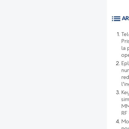
AR
Tel
Pri
la 
opé
Epl
num
red
l’i
Key
sim
MMI
RF 
Mo
pou