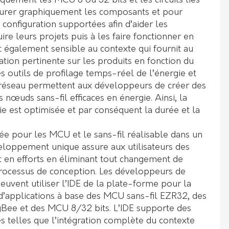
quement les MCU 8 ou 32 bits et les circuits liés
igurer graphiquement les composants et pour
configuration supportées afin d’aider les
re leurs projets puis à les faire fonctionner en
t également sensible au contexte qui fournit au
tion pertinente sur les produits en fonction du
les outils de profilage temps-réel de l’énergie et
 réseau permettent aux développeurs de créer des
 nœuds sans-fil efficaces en énergie. Ainsi, la
 est optimisée et par conséquent la durée et la
ée pour les MCU et le sans-fil réalisable dans un
loppement unique assure aux utilisateurs des
 en efforts en éliminant tout changement de
rocessus de conception. Les développeurs de
vent utiliser l’IDE de la plate-forme pour la
’applications à base des MCU sans-fil EZR32, des
Bee et des MCU 8/32 bits. L’IDE supporte des
s telles que l’intégration complète du contexte