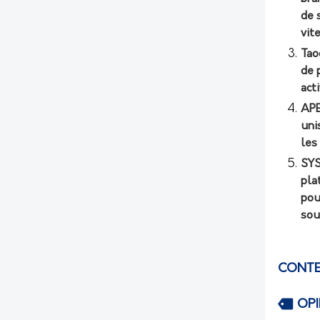
de 
vit
Tao
de 
act
APE
uni
les
SYS
pla
pou
sou
CONTE
OP