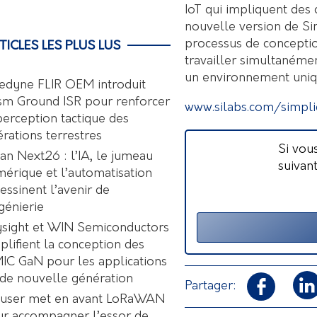
IoT qui impliquent des
nouvelle version de Si
processus de concepti
TICLES LES PLUS LUS
travailler simultanéme
un environnement uniqu
edyne FLIR OEM introduit
sm Ground ISR pour renforcer
www.silabs.com/simplic
perception tactique des
rations terrestres
Si vou
an Next26 : l’IA, le jumeau
suivan
érique et l’automatisation
essinent l’avenir de
ngénierie
sight et WIN Semiconductors
plifient la conception des
C GaN pour les applications
de nouvelle génération
Partager:
user met en avant LoRaWAN
r accompagner l’essor de