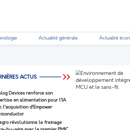
EMENTS
hnologie
Actualité générale
Actualité éco
RNIÈRES ACTUS
log Devices renforce son
ertise en alimentation pour l’IA
c l’acquisition d’Empower
iconductor
egro révolutionne le freinage
ke-by-wire avec le premier PMIC