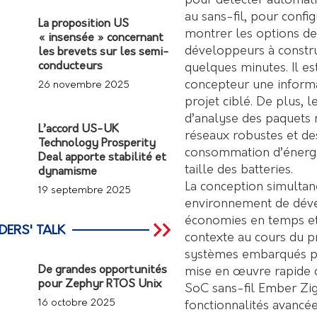
pour détecter automati
au sans-fil, pour conf
La proposition US
montrer les options de 
« insensée » concernant
développeurs à construi
les brevets sur les semi-
conducteurs
quelques minutes. Il es
concepteur une informa
26 novembre 2025
projet ciblé. De plus, 
d’analyse des paquets
L’accord US-UK
réseaux robustes et des
Technology Prosperity
consommation d’énergie
Deal apporte stabilité et
taille des batteries.
dynamisme
La conception simultan
19 septembre 2025
environnement de déve
économies en temps et
DERS' TALK
contexte au cours du p
systèmes embarqués peu
De grandes opportunités
mise en œuvre rapide d
pour Zephyr RTOS Unix
SoC sans-fil Ember Zig
16 octobre 2025
fonctionnalités avancée