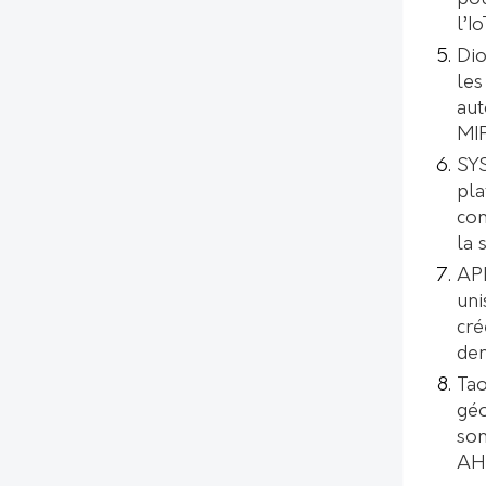
l’I
Dio
les
aut
MI
SYS
pl
con
la 
AP
uni
cré
de
Tao
géo
son
AH