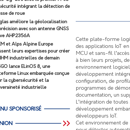
sécurité intégrant la détection de
esse de roue
glas améliore la géolocalisation
précision avec son antenne GNSS
ive AHP2356A
Cette plate-forme logi
M et Alps Alpine Europe
des applications IoT en
ssent leurs expertises pour créer
MCU et sans-fil l’accès
 IHM industrielles de demain
à bien leurs projets, de 
GO lance ELinOS 8, une
environnement logiciel 
teforme Linux embarquée conçue
développement intégré 
r la cybersécurité et la
configuration, de profi
veraineté industrielle
programmes de démonst
documentation, un sup
L’intégration de toutes
développement embarqu
NU SPONSORISÉ
développeurs IoT.
Cet environnement de d
INION