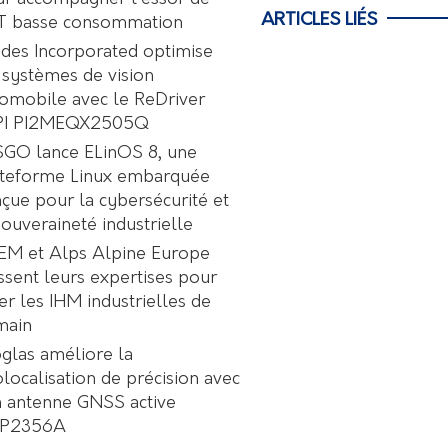
ARTICLES LIÉS
oT basse consommation
des Incorporated optimise
 systèmes de vision
omobile avec le ReDriver
PI PI2MEQX2505Q
GO lance ELinOS 8, une
ateforme Linux embarquée
çue pour la cybersécurité et
souveraineté industrielle
EM et Alps Alpine Europe
ssent leurs expertises pour
er les IHM industrielles de
main
glas améliore la
localisation de précision avec
 antenne GNSS active
P2356A