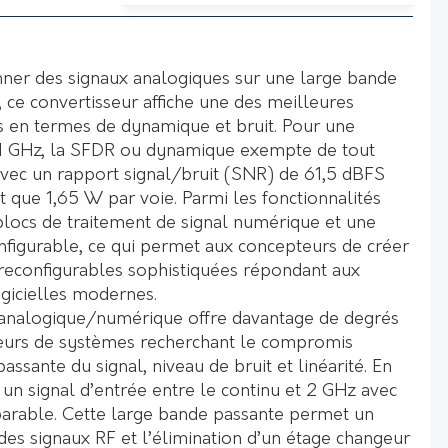
ner des signaux analogiques sur une large bande
 ce convertisseur affiche une des meilleures
 en termes de dynamique et bruit. Pour une
 1 GHz, la SFDR ou dynamique exempte de tout
 avec un rapport signal/bruit (SNR) de 61,5 dBFS
que 1,65 W par voie. Parmi les fonctionnalités
 blocs de traitement de signal numérique et une
figurable, ce qui permet aux concepteurs de créer
reconfigurables sophistiquées répondant aux
ogicielles modernes.
r analogique/numérique offre davantage de degrés
teurs de systèmes recherchant le compromis
sante du signal, niveau de bruit et linéarité. En
r un signal d’entrée entre le continu et 2 GHz avec
rable. Cette large bande passante permet un
des signaux RF et l’élimination d’un étage changeur