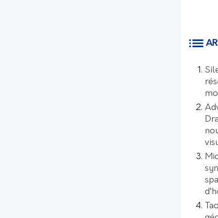
AR
Sil
rés
mo
Ad
Dr
nou
vis
Mic
syn
spa
d’
Tao
géo