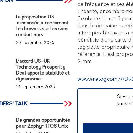
INION
de fréquence et ses élé
linéarité, encombremen
La proposition US
flexibilité de configur
« insensée » concernant
dans le domaine numér
les brevets sur les semi-
Interopérable avec la 
conducteurs
bénéficie d’une carte d
26 novembre 2025
logicielle propriétaire
référence. Il est prop
9 mm.
L’accord US-UK
Technology Prosperity
Deal apporte stabilité et
www.analog.com/AD9
dynamisme
19 septembre 2025
Si vou
suivan
DERS' TALK
De grandes opportunités
pour Zephyr RTOS Unix