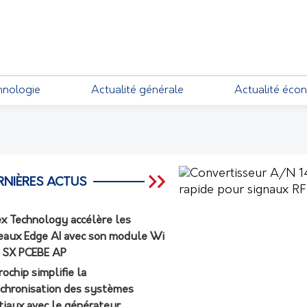
EMENTS
hnologie
Actualité générale
Actualité éco
RNIÈRES ACTUS
ex Technology accélère les
eaux Edge AI avec son module Wi
7 SX PCEBE AP
rochip simplifie la
chronisation des systèmes
tiaux avec le générateur