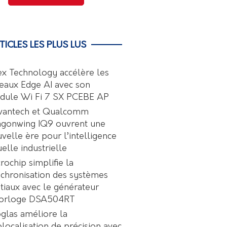
TICLES LES PLUS LUS
ex Technology accélère les
eaux Edge AI avec son
dule Wi Fi 7 SX PCEBE AP
vantech et Qualcomm
agonwing IQ9 ouvrent une
velle ère pour l’intelligence
uelle industrielle
rochip simplifie la
chronisation des systèmes
tiaux avec le générateur
horloge DSA504RT
glas améliore la
localisation de précision avec