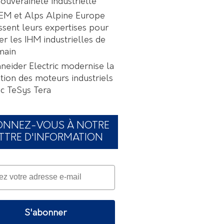
souveraineté industrielle
EM et Alps Alpine Europe
ssent leurs expertises pour
er les IHM industrielles de
main
neider Electric modernise la
tion des moteurs industriels
c TeSys Tera
ONNEZ-VOUS À NOTRE
TTRE D'INFORMATION
S'abonner