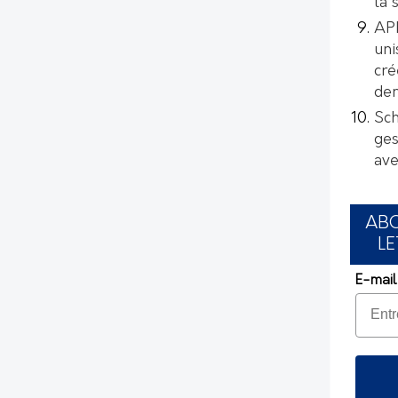
la 
AP
uni
cré
de
Sch
ges
ave
AB
LE
E-mail