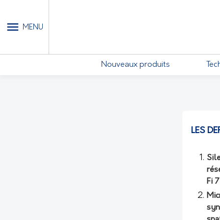
MON COMPTE - MES ABONN
MENU
Nouveaux produits
Tec
LES DE
Sil
rés
Fi 
Mic
syn
spa