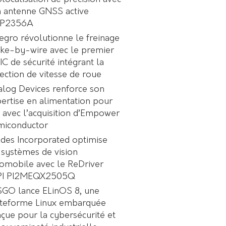
 antenne GNSS active
P2356A
egro révolutionne le freinage
ke-by-wire avec le premier
C de sécurité intégrant la
ection de vitesse de roue
log Devices renforce son
ertise en alimentation pour
A avec l’acquisition d’Empower
miconductor
des Incorporated optimise
 systèmes de vision
omobile avec le ReDriver
PI PI2MEQX2505Q
GO lance ELinOS 8, une
ateforme Linux embarquée
çue pour la cybersécurité et