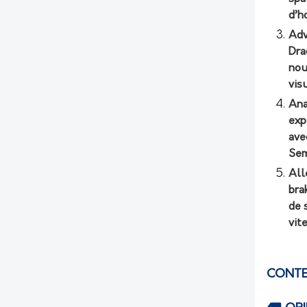
d’h
Adv
Dra
nou
vis
Ana
exp
ave
Sem
All
bra
de 
vit
CONTE