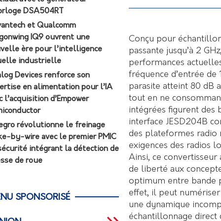
orloge DSA504RT
antech et Qualcomm
gonwing IQ9 ouvrent une
Conçu pour échantillon
velle ère pour l’intelligence
passante jusqu’à 2 GHz,
uelle industrielle
performances actuelles
fréquence d’entrée de
log Devices renforce son
parasite atteint 80 dB
ertise en alimentation pour l’IA
tout en ne consommant 
c l’acquisition d’Empower
intégrées figurent des
iconductor
interface JESD204B con
egro révolutionne le freinage
des plateformes radio 
ke-by-wire avec le premier PMIC
exigences des radios l
sécurité intégrant la détection de
Ainsi, ce convertisseu
esse de roue
de liberté aux concep
optimum entre bande pas
effet, il peut numérise
NU SPONSORISÉ
une dynamique incompa
échantillonnage direct 