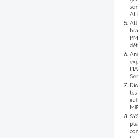
son
AH
All
bra
PMI
dét
Ana
exp
l’I
Se
Dio
les
aut
MI
SYS
pl
con