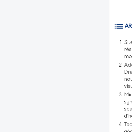
AR
Sil
rés
mo
Ad
Dr
nou
vis
Mic
syn
spa
d’
Tao
géo