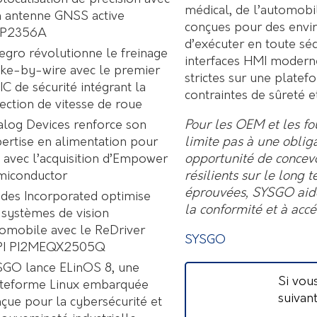
médical, de l’automobi
 antenne GNSS active
conçues pour des envir
P2356A
d’exécuter en toute séc
egro révolutionne le freinage
interfaces HMI moderne
ke-by-wire avec le premier
strictes sur une plate
C de sécurité intégrant la
contraintes de sûreté e
ection de vitesse de roue
Pour les OEM et les fo
log Devices renforce son
limite pas à une oblig
ertise en alimentation pour
opportunité de concev
A avec l’acquisition d’Empower
résilients sur le long 
miconductor
éprouvées, SYSGO aide l
des Incorporated optimise
la conformité et à accé
 systèmes de vision
omobile avec le ReDriver
SYSGO
PI PI2MEQX2505Q
GO lance ELinOS 8, une
Si vou
ateforme Linux embarquée
suivan
çue pour la cybersécurité et