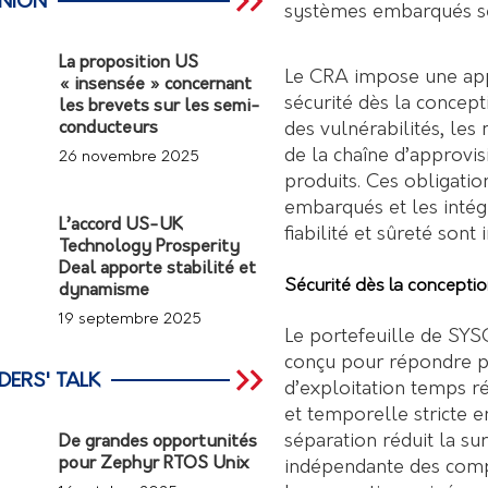
INION
systèmes embarqués séc
La proposition US
Le CRA impose une appr
« insensée » concernant
sécurité dès la concepti
les brevets sur les semi-
des vulnérabilités, les
conducteurs
de la chaîne d’approvi
26 novembre 2025
produits. Ces obligatio
embarqués et les intégr
L’accord US-UK
fiabilité et sûreté sont 
Technology Prosperity
Deal apporte stabilité et
Sécurité dès la conceptio
dynamisme
19 septembre 2025
Le portefeuille de SYS
conçu pour répondre p
DERS' TALK
d’exploitation temps ré
et temporelle stricte en
séparation réduit la su
De grandes opportunités
pour Zephyr RTOS Unix
indépendante des compos