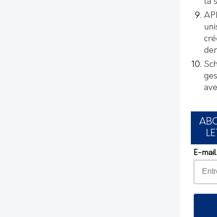
la 
AP
uni
cré
de
Sch
ges
ave
AB
LE
E-mail