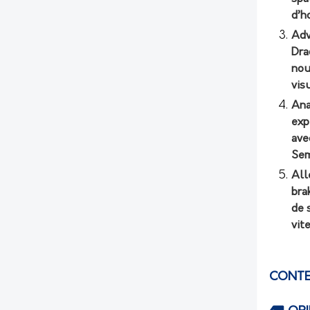
d’h
Adv
Dra
nou
vis
Ana
exp
ave
Sem
All
bra
de 
vit
CONTE