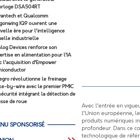
orloge DSA504RT
antech et Qualcomm
gonwing IQ9 ouvrent une
velle ère pour l’intelligence
uelle industrielle
log Devices renforce son
ertise en alimentation pour l’IA
c l’acquisition d’Empower
iconductor
egro révolutionne le freinage
ke-by-wire avec le premier PMIC
sécurité intégrant la détection de
esse de roue
Avec l’entrée en vigue
l’Union européenne, le
produits numériques in
NU SPONSORISÉ
profondeur. Dans ce c
technologique de référ