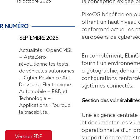
la conception exigée p
16 octobre 2025
PikeOS bénéficie en ou
offrant un haut niveau 
ER NUMÉRO
conformité actuelles e
européens de cybersécu
SEPTEMBRE 2025
Actualités : OpenGMSL
En complément, ELinO
– AstaZero
fournit un environnemen
révolutionne les tests
cryptographie, démarra
de véhicules autonomes
configurations renforcé
– Cyber Resilience Act
Dossiers : Electronique
systèmes connectés.
Automobile – R&D et
Technologie –
Gestion des vulnérabilité
Applications : Pourquoi
la traçabilité…
Une exigence centrale d
et documenter les vulné
opérationnelle d’un pr
Version PDF
support long terme stru