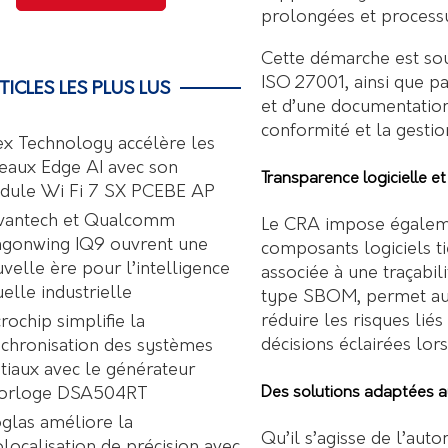
prolongées et processu
Cette démarche est sou
ISO 27001, ainsi que pa
TICLES LES PLUS LUS
et d’une documentation 
conformité et la gestio
ex Technology accélère les
eaux Edge AI avec son
Transparence logicielle e
dule Wi Fi 7 SX PCEBE AP
vantech et Qualcomm
Le CRA impose égalem
agonwing IQ9 ouvrent une
composants logiciels ti
velle ère pour l’intelligence
associée à une traçabil
uelle industrielle
type SBOM, permet aux 
réduire les risques lié
rochip simplifie la
décisions éclairées lors
chronisation des systèmes
tiaux avec le générateur
Des solutions adaptées a
horloge DSA504RT
glas améliore la
Qu’il s’agisse de l’auto
localisation de précision avec