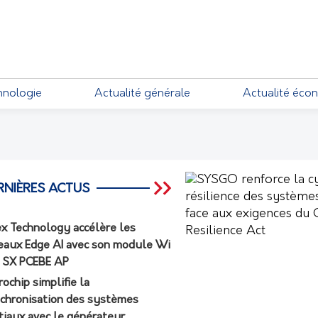
EMENTS
hnologie
Actualité générale
Actualité éco
RNIÈRES ACTUS
ex Technology accélère les
eaux Edge AI avec son module Wi
7 SX PCEBE AP
rochip simplifie la
chronisation des systèmes
tiaux avec le générateur