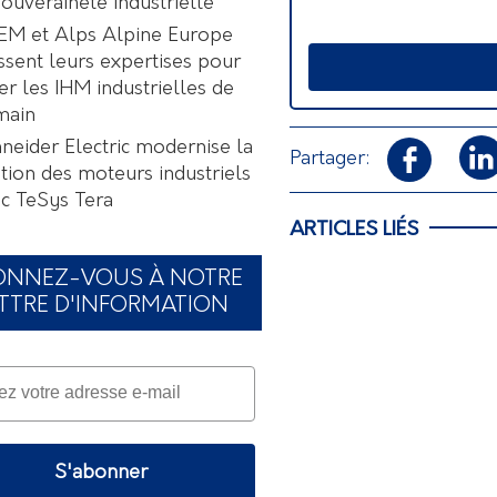
souveraineté industrielle
EM et Alps Alpine Europe
ssent leurs expertises pour
er les IHM industrielles de
main
neider Electric modernise la
Partager:
tion des moteurs industriels
c TeSys Tera
ARTICLES LIÉS
ONNEZ-VOUS À NOTRE
TTRE D'INFORMATION
S'abonner