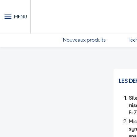
MON COMPTE - MES ABONN
MENU
Nouveaux produits
Tec
LES DE
Sil
rés
Fi 
Mic
syn
spa