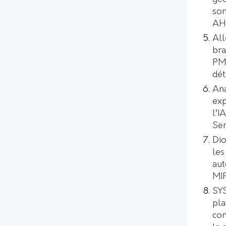
son
AH
All
bra
PMI
dét
Ana
exp
l’I
Se
Dio
les
aut
MI
SYS
pl
con