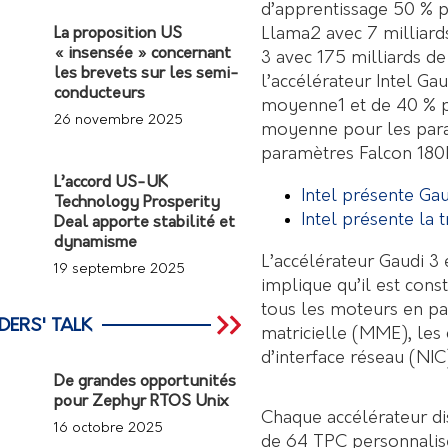
d’apprentissage 50 % 
Llama2 avec 7 milliard
La proposition US
« insensée » concernant
3 avec 175 milliards de
les brevets sur les semi-
l’accélérateur Intel Ga
conducteurs
moyenne1 et de 40 % pou
26 novembre 2025
moyenne pour les para
paramètres Falcon 180
L’accord US-UK
Intel présente Ga
Technology Prosperity
Intel présente la 
Deal apporte stabilité et
dynamisme
L’accélérateur Gaudi 3 
19 septembre 2025
implique qu’il est cons
tous les moteurs en pa
DERS' TALK
matricielle (MME), les
d’interface réseau (NIC
De grandes opportunités
pour Zephyr RTOS Unix
Chaque accélérateur d
16 octobre 2025
de 64 TPC personnalis