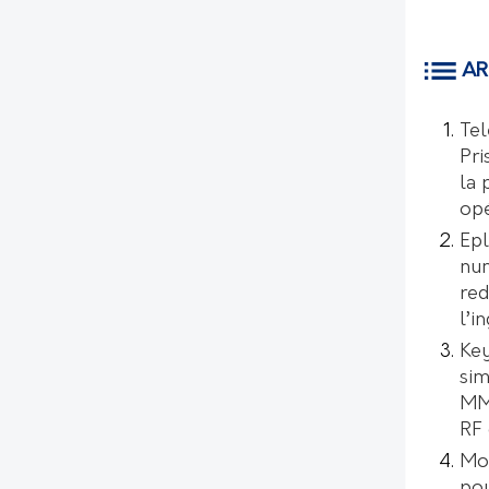
AR
Tel
Pri
la 
opé
Epl
num
red
l’i
Key
sim
MMI
RF 
Mo
pou