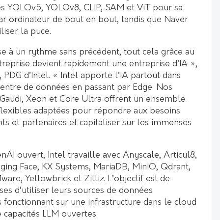
s YOLOv5, YOLOv8, CLIP, SAM et ViT pour sa
ar ordinateur de bout en bout, tandis que Naver
liser la puce.
se à un rythme sans précédent, tout cela grâce au
treprise devient rapidement une entreprise d’IA »,
, PDG d’Intel. « Intel apporte l’IA partout dans
 centre de données en passant par Edge. Nos
Gaudi, Xeon et Core Ultra offrent un ensemble
flexibles adaptées pour répondre aux besoins
ts et partenaires et capitaliser sur les immenses
I ouvert, Intel travaille avec Anyscale, Articul8,
ging Face, KX Systems, MariaDB, MinIO, Qdrant,
are, Yellowbrick et Zilliz. L’objectif est de
ses d’utiliser leurs sources de données
s fonctionnant sur une infrastructure dans le cloud
 capacités LLM ouvertes.