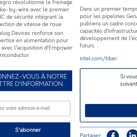
egro révolutionne le freinage
Dans un premier temps,
ke-by-wire avec le premier
pour les pipelines GenA
C de sécurité intégrant la
publiera un cadre conc
ection de vitesse de roue
capacités d’infrastruct
log Devices renforce son
développement de l’éco
ertise en alimentation pour
futurs.
A avec l’acquisition d’Empower
miconductor
intel.com/tiber
.
Si vou
ONNEZ-VOUS À NOTRE
suivan
TTRE D'INFORMATION
S'abonner
Partager: