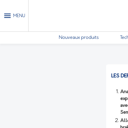
MON COMPTE - MES ABONN
MENU
Nouveaux produits
Tec
LES DE
Ana
exp
ave
Sem
All
bra