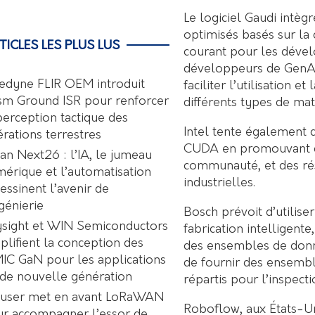
Le logiciel Gaudi intèg
optimisés basés sur la
TICLES LES PLUS LUS
courant pour les dével
développeurs de GenAI 
edyne FLIR OEM introduit
faciliter l’utilisation 
sm Ground ISR pour renforcer
différents types de mat
perception tactique des
Intel tente également d
rations terrestres
CUDA en promouvant des
an Next26 : l’IA, le jumeau
communauté, et des ré
érique et l’automatisation
industrielles.
essinent l’avenir de
ngénierie
Bosch prévoit d’utilise
sight et WIN Semiconductors
fabrication intellige
plifient la conception des
des ensembles de donné
C GaN pour les applications
de fournir des ensemb
de nouvelle génération
répartis pour l’inspect
user met en avant LoRaWAN
Roboflow, aux États-Un
r accompagner l’essor de