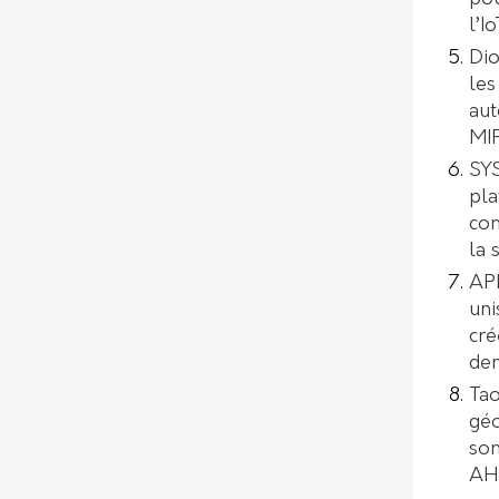
l’I
Dio
les
aut
MI
SYS
pl
con
la 
AP
uni
cré
de
Tao
géo
son
AH