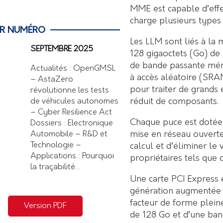
MME est capable d’effe
charge plusieurs type
ER NUMÉRO
Les LLM sont liés à la
SEPTEMBRE 2025
128 gigaoctets (Go) de
de bande passante mém
Actualités : OpenGMSL
à accès aléatoire (SR
– AstaZero
pour traiter de grand
révolutionne les tests
réduit de composants.
de véhicules autonomes
– Cyber Resilience Act
Chaque puce est dotée 
Dossiers : Electronique
mise en réseau ouverte
Automobile – R&D et
Technologie –
calcul et d’éliminer le
Applications : Pourquoi
propriétaires tels que 
la traçabilité…
Une carte PCI Express es
génération augmentée p
facteur de forme plein
Version PDF
de 128 Go et d’une ban