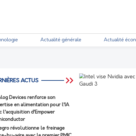
EMENTS
hnologie
Actualité générale
Actualité éco
RNIÈRES ACTUS
log Devices renforce son
ertise en alimentation pour l’IA
c l’acquisition d’Empower
iconductor
egro révolutionne le freinage
ke-by-wire avec le premier PMIC