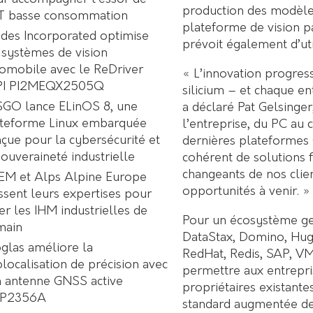
production des modèle
oT basse consommation
plateforme de vision p
des Incorporated optimise
prévoit également d’uti
 systèmes de vision
omobile avec le ReDriver
« L’innovation progres
PI PI2MEQX2505Q
silicium – et chaque en
GO lance ELinOS 8, une
a déclaré Pat Gelsinger
ateforme Linux embarquée
l’entreprise, du PC au
çue pour la cybersécurité et
dernières plateformes 
souveraineté industrielle
cohérent de solutions 
changeants de nos clien
EM et Alps Alpine Europe
opportunités à venir. »
ssent leurs expertises pour
er les IHM industrielles de
Pour un écosystème genA
main
DataStax, Domino, Hug
glas améliore la
RedHat, Redis, SAP, VMw
localisation de précision avec
permettre aux entrepri
 antenne GNSS active
propriétaires existante
P2356A
standard augmentée de