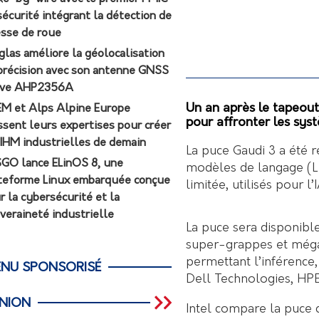
sécurité intégrant la détection de
esse de roue
glas améliore la géolocalisation
précision avec son antenne GNSS
ive AHP2356A
Un an après le tapeout,
M et Alps Alpine Europe
pour affronter les sys
ssent leurs expertises pour créer
 IHM industrielles de demain
La puce Gaudi 3 a été 
GO lance ELinOS 8, une
modèles de langage (L
teforme Linux embarquée conçue
limitée, utilisés pour 
r la cybersécurité et la
veraineté industrielle
La puce sera disponible
super-grappes et méga
permettant l’inférence,
NU SPONSORISÉ
Dell Technologies, HPE,
INION
Intel compare la puce 