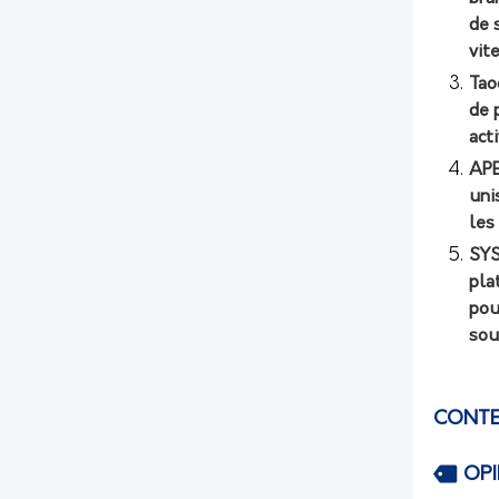
de 
vit
Tao
de 
act
APE
uni
les
SYS
pla
pou
sou
CONTE
OP